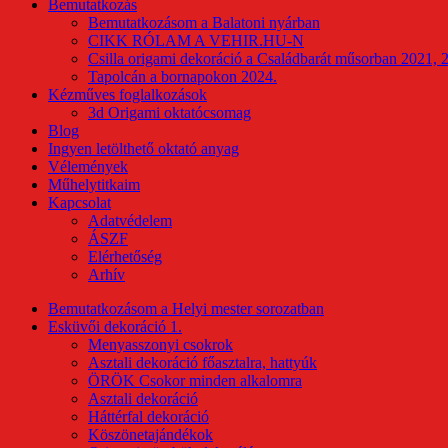
Bemutatkozás
Bemutatkozásom a Balatoni nyárban
CIKK RÓLAM A VEHIR.HU-N
Csilla origami dekoráció a Családbarát műsorban 2021, 
Tapolcán a bornapokon 2024.
Kézműves foglalkozások
3d Origami oktatócsomag
Blog
Ingyen letölthető oktató anyag
Vélemények
Műhelytitkaim
Kapcsolat
Adatvédelem
ÁSZF
Elérhetőség
Arhív
Bemutatkozásom a Helyi mester sorozatban
Esküvői dekoráció 1.
Menyasszonyi csokrok
Asztali dekoráció főasztalra, hattyúk
ÖRÖK Csokor minden alkalomra
Asztali dekoráció
Háttérfal dekoráció
Köszönetajándékok