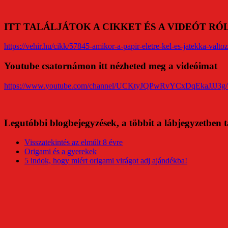
ITT TALÁLJÁTOK A CIKKET ÉS A VIDEÓT R
https://vehir.hu/cikk/57845-amikor-a-papir-eletre-kel-es-jatekka-valtoz
Youtube csatornámon itt nézheted meg a videóimat
https://www.youtube.com/channel/UCKtyJQPwRvYCxDqEkaJJJ3g/
Legutóbbi blogbejegyzések, a többit a lábjegyzetben t
Visszatekintés az elmúlt 8 évre
Origami és a gyerekek
5 indok, hogy miért origami virágot adj ajándékba!