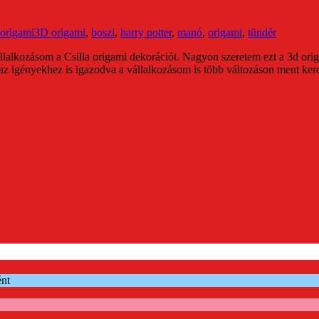
origami
3D origami
,
boszi
,
harry potter
,
manó
,
origami
,
tündér
llalkozásom a Csilla origami dekorációt. Nagyon szeretem ezt a 3d origa
 az igényekhez is igazodva a vállalkozásom is több változáson ment kere
ént