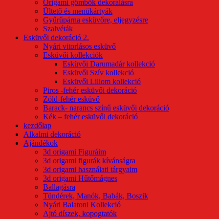
Origami gömbök dekorálásra
Ültető és menükártyák
Gyűrűpárna esküvőre, eljegyzésre
Szalvéták
Esküvői dekoráció 2.
Nyári vitorlásos esküvő
Esküvői kollekciók
Esküvői Darumadár kollekció
Esküvői Szív kollekció
Esküvői Liliom kollekció
Piros -fehér esküvői dekoráció
Zöld-fehér esküvő
Barack- narancs színű esküvői dekoráció
Kék – fehér esküvői dekoráció
kezdőlap
Alkalmi dekoráció
Ajándékok
3d origami Figuráim
3d origami figurák kívánságra
3d origami használati tárgyaim
3d origami Hűtőmágnes
Ballagásra
Tündérek, Manók, Babák, Boszik
Nyári Balatoni Kollekció
Ajtó díszek, kopogtatók