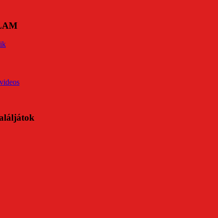
ÓLAM
ik
videos
aláljátok