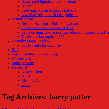
Karácsonyi figurák, díszek, dekoráció
Húsvét
Szál virágok akár csokorba kötve is
Asztali díszek, dekorációk ajándékba
Bemutatkozás
Bemutatkozásom a Balatoni nyárban
CIKK RÓLAM A VEHIR.HU-N
Csilla origami dekoráció a Családbarát műsorban 2021, 
Tapolcán a bornapokon 2024.
Kézműves foglalkozások
3d Origami oktatócsomag
Blog
Ingyen letölthető oktató anyag
Vélemények
Műhelytitkaim
Kapcsolat
Adatvédelem
ÁSZF
Elérhetőség
Arhív
Tag Archives: harry potter