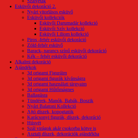
Szalvéták
Esküvői dekoráció 2.
Nyári vitorlásos esküvő
Esküvői kollekciók
Esküvői Darumadár kollekció
Esküvői Szív kollekció
Esküvői Liliom kollekció
Piros -fehér esküvői dekoráció
Zöld-fehér esküvő
Barack- narancs színű esküvői dekoráció
Kék – fehér esküvői dekoráció
Alkalmi dekoráció
Ajándékok
3d origami Figuráim
3d origami figurák kívánságra
3d origami használati tárgyaim
3d origami Hűtőmágnes
Ballagásra
Tündérek, Manók, Babák, Boszik
Nyári Balatoni Kollekció
Ajtó díszek, kopogtatók
Karácsonyi figurák, díszek, dekoráció
Húsvét
Szál virágok akár csokorba kötve is
Asztali díszek, dekorációk ajándékba