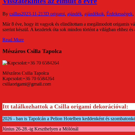
Visszatekintés az elmúlt 8 évre
By
csillus
2023-11-21
3D origami
,
ajándék
,
ajándékok
,
Érdekességek
,
Már 8 éve, hogy itt vagyok és elindítottam a megálmodott origamis vá
szerint készül. A kezdetek óta sok minden történt a világban ehhez és
Read More
Mészáros Csilla Tapolca
Mészáros Csilla Tapolca
Kapcsolat:+36 70 6584264
csillaorigami@gmail.com
Itt találkozhattok a Csilla origami dekorációval:
2026 - ban is Tapolcán a Pelion Hotelben keddenként és szombatonk
Június 26-28.-ig Keszthelyen a Mólónál