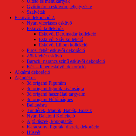
Ültető és menükártyák
Gyűrűpárna esküvőre, eljegyzésre
Szalvéták
Esküvői dekoráció 2.
Nyári vitorlásos esküvő
Esküvői kollekciók
Esküvői Darumadár kollekció
Esküvői Szív kollekció
Esküvői Liliom kollekció
Piros -fehér esküvői dekoráció
Zöld-fehér esküvő
Barack- narancs színű esküvői dekoráció
Kék – fehér esküvői dekoráció
Alkalmi dekoráció
Ajándékok
3d origami Figuráim
3d origami figurák kívánságra
3d origami használati tárgyaim
3d origami Hűtőmágnes
Ballagásra
Tündérek, Manók, Babák, Boszik
Nyári Balatoni Kollekció
Ajtó díszek, kopogtatók
Karácsonyi figurák, díszek, dekoráció
Húsvét