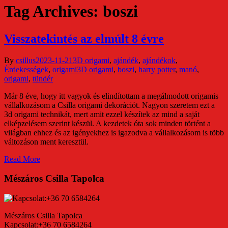
Tag Archives: boszi
Visszatekintés az elmúlt 8 évre
By
csillus
2023-11-21
3D origami
,
ajándék
,
ajándékok
,
Érdekességek
,
origami
3D origami
,
boszi
,
harry potter
,
manó
,
origami
,
tündér
Már 8 éve, hogy itt vagyok és elindítottam a megálmodott origamis
vállalkozásom a Csilla origami dekorációt. Nagyon szeretem ezt a
3d origami technikát, mert amit ezzel készítek az mind a saját
elképzelésem szerint készül. A kezdetek óta sok minden történt a
világban ehhez és az igényekhez is igazodva a vállalkozásom is több
változáson ment keresztül.
Read More
Mészáros Csilla Tapolca
Mészáros Csilla Tapolca
Kapcsolat:+36 70 6584264