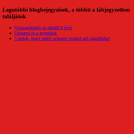
Legutóbbi blogbejegyzések, a többit a lábjegyzetben
találjátok
Visszatekintés az elmúlt 8 évre
Origami és a gyerekek
5 indok, hogy miért origami virágot adj ajándékba!