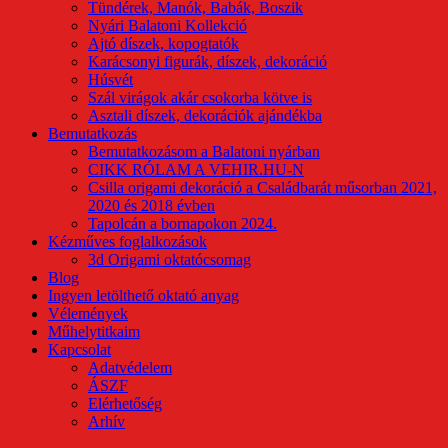
Tündérek, Manók, Babák, Boszik
Nyári Balatoni Kollekció
Ajtó díszek, kopogtatók
Karácsonyi figurák, díszek, dekoráció
Húsvét
Szál virágok akár csokorba kötve is
Asztali díszek, dekorációk ajándékba
Bemutatkozás
Bemutatkozásom a Balatoni nyárban
CIKK RÓLAM A VEHIR.HU-N
Csilla origami dekoráció a Családbarát műsorban 2021,
2020 és 2018 évben
Tapolcán a bornapokon 2024.
Kézműves foglalkozások
3d Origami oktatócsomag
Blog
Ingyen letölthető oktató anyag
Vélemények
Műhelytitkaim
Kapcsolat
Adatvédelem
ÁSZF
Elérhetőség
Arhív