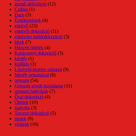
asztali dekoráció
(12)
Csillag
(1)
Daru
(3)
Érdekességek
(4)
esküvő
(23)
esküvői dekoráció
(11)
esküvöre háttérdekoráció
(3)
hírek
(7)
Húsvéti ötletek
(4)
Karácsonyi dekoráció
(3)
kérdés
(1)
kiállítás
(3)
Lépésről-lépésre origami
(9)
Mesélj origamival
(6)
origami
(54)
Origami gömb kusudama
(11)
origami hattyúpár
(7)
Őszi dekoráció
(4)
Ötletek
(10)
szalvéta
(3)
Tavaszi dekoráció
(5)
tippek
(9)
virágok
(16)