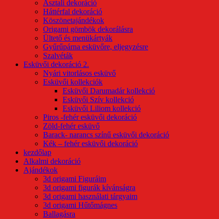
Asztali dekoráció
Háttérfal dekoráció
Köszönetajándékok
Origami gömbök dekorálásra
Ültető és menükártyák
Gyűrűpárna esküvőre, eljegyzésre
Szalvéták
Esküvői dekoráció 2.
Nyári vitorlásos esküvő
Esküvői kollekciók
Esküvői Darumadár kollekció
Esküvői Szív kollekció
Esküvői Liliom kollekció
Piros -fehér esküvői dekoráció
Zöld-fehér esküvő
Barack- narancs színű esküvői dekoráció
Kék – fehér esküvői dekoráció
kezdőlap
Alkalmi dekoráció
Ajándékok
3d origami Figuráim
3d origami figurák kívánságra
3d origami használati tárgyaim
3d origami Hűtőmágnes
Ballagásra