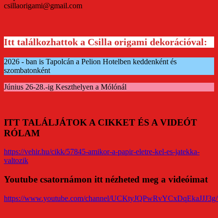
csillaorigami@gmail.com
Itt találkozhattok a Csilla origami dekorációval:
2026 - ban is Tapolcán a Pelion Hotelben keddenként és
szombatonként
Június 26-28.-ig Keszthelyen a Mólónál
ITT TALÁLJÁTOK A CIKKET ÉS A VIDEÓT
RÓLAM
https://vehir.hu/cikk/57845-amikor-a-papir-eletre-kel-es-jatekka-
valtozik
Youtube csatornámon itt nézheted meg a videóimat
https://www.youtube.com/channel/UCKtyJQPwRvYCxDqEkaJJJ3g/