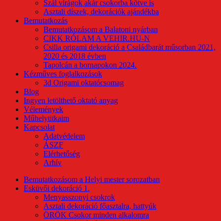
Szál virágok akár csokorba kötve is
Asztali díszek, dekorációk ajándékba
Bemutatkozás
Bemutatkozásom a Balatoni nyárban
CIKK RÓLAM A VEHIR.HU-N
Csilla origami dekoráció a Családbarát műsorban 2021,
2020 és 2018 évben
Tapolcán a bornapokon 2024.
Kézműves foglalkozások
3d Origami oktatócsomag
Blog
Ingyen letölthető oktató anyag
Vélemények
Műhelytitkaim
Kapcsolat
Adatvédelem
ÁSZF
Elérhetőség
Arhív
Bemutatkozásom a Helyi mester sorozatban
Esküvői dekoráció 1.
Menyasszonyi csokrok
Asztali dekoráció főasztalra, hattyúk
ÖRÖK Csokor minden alkalomra