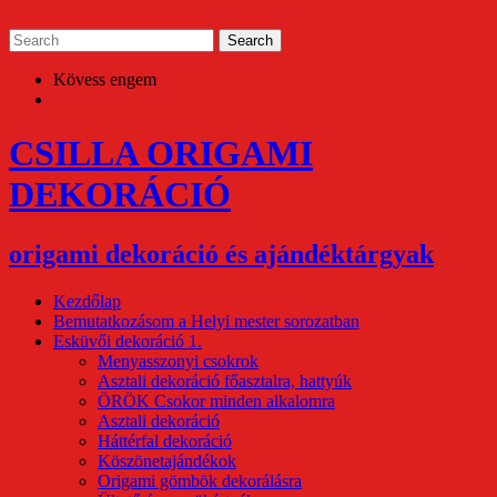
Skip
to
content
Kövess engem
CSILLA ORIGAMI
DEKORÁCIÓ
origami dekoráció és ajándéktárgyak
Kezdőlap
Bemutatkozásom a Helyi mester sorozatban
Esküvői dekoráció 1.
Menyasszonyi csokrok
Asztali dekoráció főasztalra, hattyúk
ÖRÖK Csokor minden alkalomra
Asztali dekoráció
Háttérfal dekoráció
Köszönetajándékok
Origami gömbök dekorálásra