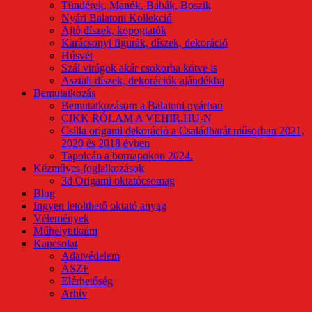
Tündérek, Manók, Babák, Boszik
Nyári Balatoni Kollekció
Ajtó díszek, kopogtatók
Karácsonyi figurák, díszek, dekoráció
Húsvét
Szál virágok akár csokorba kötve is
Asztali díszek, dekorációk ajándékba
Bemutatkozás
Bemutatkozásom a Balatoni nyárban
CIKK RÓLAM A VEHIR.HU-N
Csilla origami dekoráció a Családbarát műsorban 2021,
2020 és 2018 évben
Tapolcán a bornapokon 2024.
Kézműves foglalkozások
3d Origami oktatócsomag
Blog
Ingyen letölthető oktató anyag
Vélemények
Műhelytitkaim
Kapcsolat
Adatvédelem
ÁSZF
Elérhetőség
Arhív