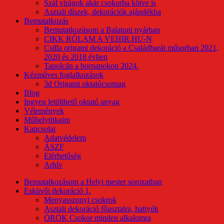
Szál virágok akár csokorba kötve is
Asztali díszek, dekorációk ajándékba
Bemutatkozás
Bemutatkozásom a Balatoni nyárban
CIKK RÓLAM A VEHIR.HU-N
Csilla origami dekoráció a Családbarát műsorban 2021,
2020 és 2018 évben
Tapolcán a bornapokon 2024.
Kézműves foglalkozások
3d Origami oktatócsomag
Blog
Ingyen letölthető oktató anyag
Vélemények
Műhelytitkaim
Kapcsolat
Adatvédelem
ÁSZF
Elérhetőség
Arhív
Bemutatkozásom a Helyi mester sorozatban
Esküvői dekoráció 1.
Menyasszonyi csokrok
Asztali dekoráció főasztalra, hattyúk
ÖRÖK Csokor minden alkalomra