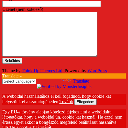
Üzenet (nem kötelező)
Theme by
Think Up Themes Ltd
. Powered by
WordPress
.
Translate »
Powered by
Translate
A weboldal használatához el kell fogadnod, hogy cookie kat
helyezünk el a számítógépeden
Tovább
Elfogadom
Egy EU-s törvény alapján kötelező tájékoztatni a weboldalra
látogatókat, hogy a weboldal ún. cookie kat használ. Ha ezzel nem
értesz egyet akkor a böngésződ megfelelő beállításait használva
tiltsd le a cookie-k tárolását.