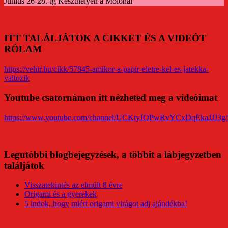
Június 26-28.-ig Keszthelyen a Mólónál
ITT TALÁLJÁTOK A CIKKET ÉS A VIDEÓT
RÓLAM
https://vehir.hu/cikk/57845-amikor-a-papir-eletre-kel-es-jatekka-
valtozik
Youtube csatornámon itt nézheted meg a videóimat
https://www.youtube.com/channel/UCKtyJQPwRvYCxDqEkaJJJ3g/
Legutóbbi blogbejegyzések, a többit a lábjegyzetben
találjátok
Visszatekintés az elmúlt 8 évre
Origami és a gyerekek
5 indok, hogy miért origami virágot adj ajándékba!