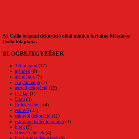
Az Csilla origami dekoráció oldal minden tartalma Mészáros
Csilla tulajdona.
BLOGBEJEGYZÉSEK
3D origami
(17)
ajándék
(8)
ajándékok
(7)
Anyák napja
(7)
asztali dekoráció
(12)
Csillag
(1)
Daru
(3)
Érdekességek
(4)
esküvő
(23)
esküvői dekoráció
(11)
esküvöre háttérdekoráció
(3)
hírek
(7)
Húsvéti ötletek
(4)
Karácsonyi dekoráció
(3)