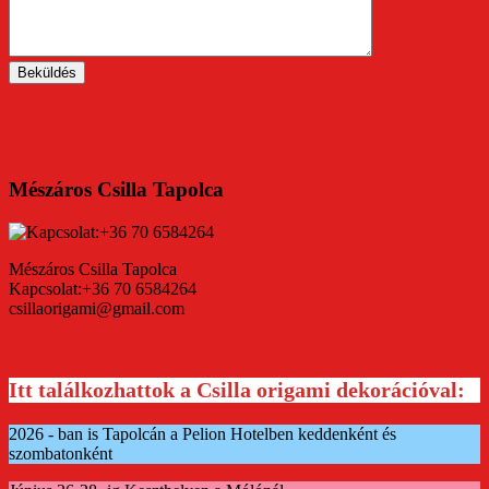
Mészáros Csilla Tapolca
Mészáros Csilla Tapolca
Kapcsolat:+36 70 6584264
csillaorigami@gmail.com
Itt találkozhattok a Csilla origami dekorációval:
2026 - ban is Tapolcán a Pelion Hotelben keddenként és
szombatonként