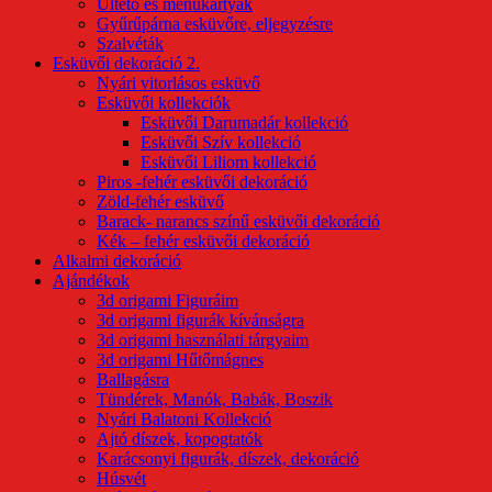
Ültető és menükártyák
Gyűrűpárna esküvőre, eljegyzésre
Szalvéták
Esküvői dekoráció 2.
Nyári vitorlásos esküvő
Esküvői kollekciók
Esküvői Darumadár kollekció
Esküvői Szív kollekció
Esküvői Liliom kollekció
Piros -fehér esküvői dekoráció
Zöld-fehér esküvő
Barack- narancs színű esküvői dekoráció
Kék – fehér esküvői dekoráció
Alkalmi dekoráció
Ajándékok
3d origami Figuráim
3d origami figurák kívánságra
3d origami használati tárgyaim
3d origami Hűtőmágnes
Ballagásra
Tündérek, Manók, Babák, Boszik
Nyári Balatoni Kollekció
Ajtó díszek, kopogtatók
Karácsonyi figurák, díszek, dekoráció
Húsvét