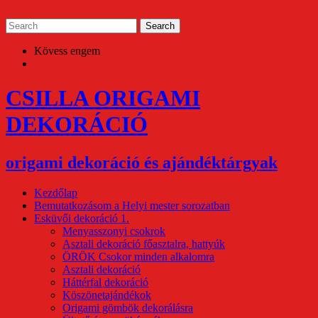
Skip
to
content
Kövess engem
CSILLA ORIGAMI
DEKORÁCIÓ
origami dekoráció és ajándéktárgyak
Kezdőlap
Bemutatkozásom a Helyi mester sorozatban
Esküvői dekoráció 1.
Menyasszonyi csokrok
Asztali dekoráció főasztalra, hattyúk
ÖRÖK Csokor minden alkalomra
Asztali dekoráció
Háttérfal dekoráció
Köszönetajándékok
Origami gömbök dekorálásra