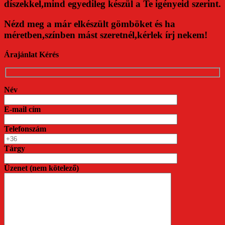
díszekkel,mind egyedileg készül a Te igényeid szerint.
Nézd meg a már elkészült gömböket és ha
méretben,színben mást szeretnél,kérlek írj nekem!
Árajánlat Kérés
Név
E-mail cím
Telefonszám
Tárgy
Üzenet (nem kötelező)