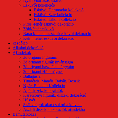
Nyári vitorlásos esküvő
Esküvői kollekciók
Esküvői Darumadár kollekció
Esküvői Szív kollekció
Esküvői Liliom kollekció
Piros -fehér esküvői dekoráció
Zöld-fehér esküvő
Barack- narancs színű esküvői dekoráció
Kék – fehér esküvői dekoráció
kezdőlap
Alkalmi dekoráció
Ajándékok
3d origami Figuráim
3d origami figurák kívánságra
3d origami használati tárgyaim
3d origami Hűtőmágnes
Ballagásra
Tündérek, Manók, Babák, Boszik
Nyári Balatoni Kollekció
Ajtó díszek, kopogtatók
Karácsonyi figurák, díszek, dekoráció
Húsvét
Szál virágok akár csokorba kötve is
Asztali díszek, dekorációk ajándékba
Bemutatkozás