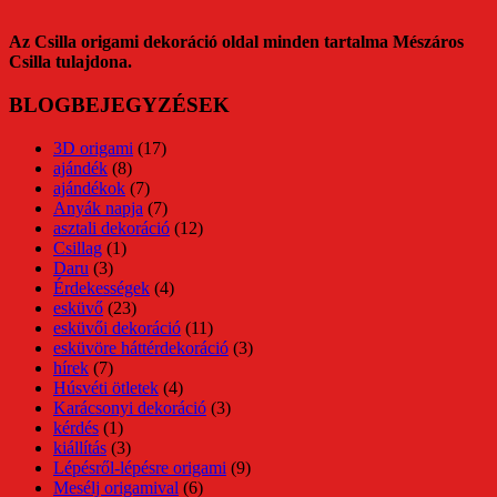
Az Csilla origami dekoráció oldal minden tartalma Mészáros
Csilla tulajdona.
BLOGBEJEGYZÉSEK
3D origami
(17)
ajándék
(8)
ajándékok
(7)
Anyák napja
(7)
asztali dekoráció
(12)
Csillag
(1)
Daru
(3)
Érdekességek
(4)
esküvő
(23)
esküvői dekoráció
(11)
esküvöre háttérdekoráció
(3)
hírek
(7)
Húsvéti ötletek
(4)
Karácsonyi dekoráció
(3)
kérdés
(1)
kiállítás
(3)
Lépésről-lépésre origami
(9)
Mesélj origamival
(6)