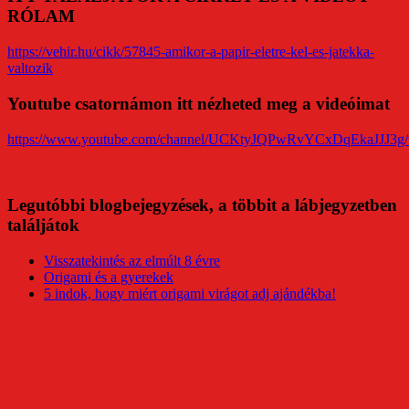
RÓLAM
https://vehir.hu/cikk/57845-amikor-a-papir-eletre-kel-es-jatekka-
valtozik
Youtube csatornámon itt nézheted meg a videóimat
https://www.youtube.com/channel/UCKtyJQPwRvYCxDqEkaJJJ3g/
Legutóbbi blogbejegyzések, a többit a lábjegyzetben
találjátok
Visszatekintés az elmúlt 8 évre
Origami és a gyerekek
5 indok, hogy miért origami virágot adj ajándékba!