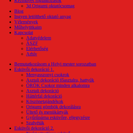
Kézműves foglalkozások
3d Origami oktatócsomag
Blog
Ingyen letölthető oktató anyag
Vélemények
Műhelytitkaim
Kapcsolat
Adatvédelem
ÁSZF
Elérhetőség
Arhív
Bemutatkozásom a Helyi mester sorozatban
Esküvői dekoráció 1.
Menyasszonyi csokrok
Asztali dekoráció főasztalra, hattyúk
ÖRÖK Csokor minden alkalomra
Asztali dekoráció
Háttérfal dekoráció
Köszönetajándékok
Origami gömbök dekorálásra
Ültető és menükártyák
Gyűrűpárna esküvőre, eljegyzésre
Szalvéták
Esküvői dekoráció 2.