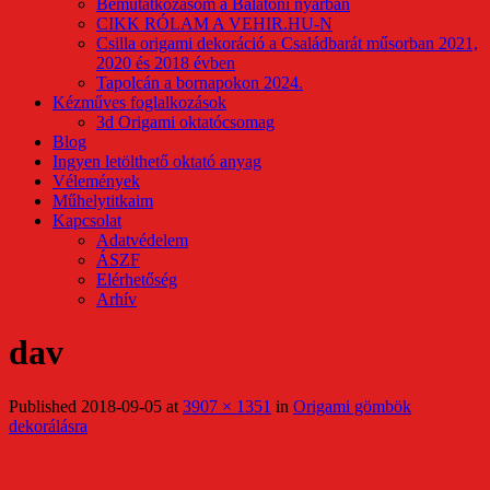
Bemutatkozásom a Balatoni nyárban
CIKK RÓLAM A VEHIR.HU-N
Csilla origami dekoráció a Családbarát műsorban 2021,
2020 és 2018 évben
Tapolcán a bornapokon 2024.
Kézműves foglalkozások
3d Origami oktatócsomag
Blog
Ingyen letölthető oktató anyag
Vélemények
Műhelytitkaim
Kapcsolat
Adatvédelem
ÁSZF
Elérhetőség
Arhív
dav
Published
2018-09-05
at
3907 × 1351
in
Origami gömbök
dekorálásra