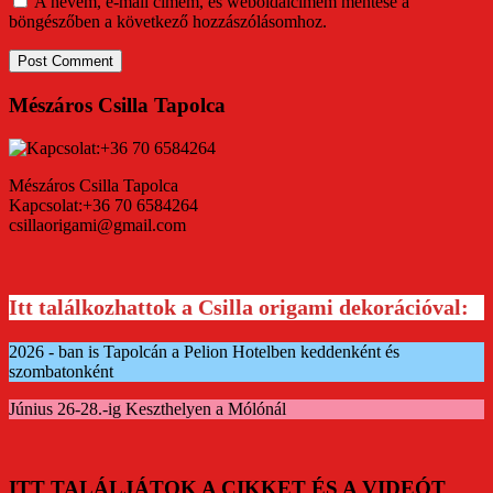
A nevem, e-mail címem, és weboldalcímem mentése a
böngészőben a következő hozzászólásomhoz.
Mészáros Csilla Tapolca
Mészáros Csilla Tapolca
Kapcsolat:+36 70 6584264
csillaorigami@gmail.com
Itt találkozhattok a Csilla origami dekorációval:
2026 - ban is Tapolcán a Pelion Hotelben keddenként és
szombatonként
Június 26-28.-ig Keszthelyen a Mólónál
ITT TALÁLJÁTOK A CIKKET ÉS A VIDEÓT