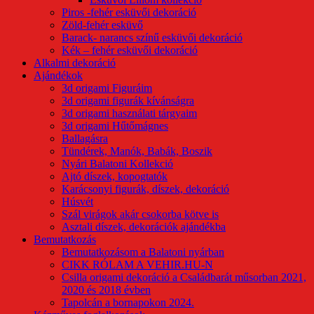
Piros -fehér esküvői dekoráció
Zöld-fehér esküvő
Barack- narancs színű esküvői dekoráció
Kék – fehér esküvői dekoráció
Alkalmi dekoráció
Ajándékok
3d origami Figuráim
3d origami figurák kívánságra
3d origami használati tárgyaim
3d origami Hűtőmágnes
Ballagásra
Tündérek, Manók, Babák, Boszik
Nyári Balatoni Kollekció
Ajtó díszek, kopogtatók
Karácsonyi figurák, díszek, dekoráció
Húsvét
Szál virágok akár csokorba kötve is
Asztali díszek, dekorációk ajándékba
Bemutatkozás
Bemutatkozásom a Balatoni nyárban
CIKK RÓLAM A VEHIR.HU-N
Csilla origami dekoráció a Családbarát műsorban 2021,
2020 és 2018 évben
Tapolcán a bornapokon 2024.