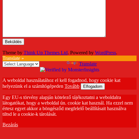
Theme by
Think Up Themes Ltd
. Powered by
WordPress
.
Translate »
Powered by
Translate
A weboldal használatához el kell fogadnod, hogy cookie kat
helyezünk el a számítógépeden
Tovább
Elfogadom
Egy EU-s törvény alapján kötelező tájékoztatni a weboldalra
látogatókat, hogy a weboldal ún. cookie kat használ. Ha ezzel nem
értesz egyet akkor a böngésződ megfelelő beállításait használva
tiltsd le a cookie-k tárolását.
Bezárás