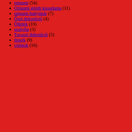
origami
(54)
Origami gömb kusudama
(11)
origami hattyúpár
(7)
Őszi dekoráció
(4)
Ötletek
(10)
szalvéta
(3)
Tavaszi dekoráció
(5)
tippek
(9)
virágok
(16)