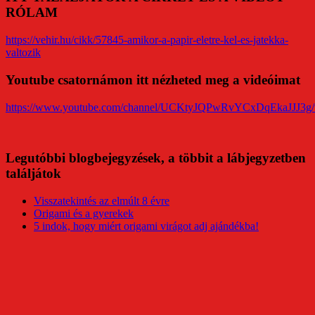
RÓLAM
https://vehir.hu/cikk/57845-amikor-a-papir-eletre-kel-es-jatekka-
valtozik
Youtube csatornámon itt nézheted meg a videóimat
https://www.youtube.com/channel/UCKtyJQPwRvYCxDqEkaJJJ3g/
Legutóbbi blogbejegyzések, a többit a lábjegyzetben
találjátok
Visszatekintés az elmúlt 8 évre
Origami és a gyerekek
5 indok, hogy miért origami virágot adj ajándékba!