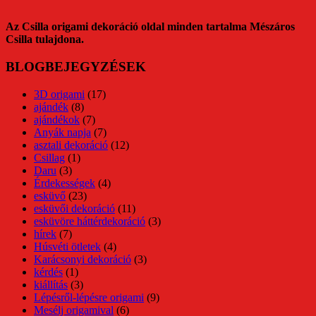
Az Csilla origami dekoráció oldal minden tartalma Mészáros
Csilla tulajdona.
BLOGBEJEGYZÉSEK
3D origami
(17)
ajándék
(8)
ajándékok
(7)
Anyák napja
(7)
asztali dekoráció
(12)
Csillag
(1)
Daru
(3)
Érdekességek
(4)
esküvő
(23)
esküvői dekoráció
(11)
esküvöre háttérdekoráció
(3)
hírek
(7)
Húsvéti ötletek
(4)
Karácsonyi dekoráció
(3)
kérdés
(1)
kiállítás
(3)
Lépésről-lépésre origami
(9)
Mesélj origamival
(6)