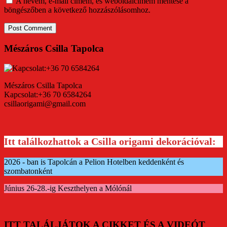
A nevem, e-mail címem, és weboldalcímem mentése a
böngészőben a következő hozzászólásomhoz.
Mészáros Csilla Tapolca
Mészáros Csilla Tapolca
Kapcsolat:+36 70 6584264
csillaorigami@gmail.com
Itt találkozhattok a Csilla origami dekorációval:
2026 - ban is Tapolcán a Pelion Hotelben keddenként és
szombatonként
Június 26-28.-ig Keszthelyen a Mólónál
ITT TALÁLJÁTOK A CIKKET ÉS A VIDEÓT