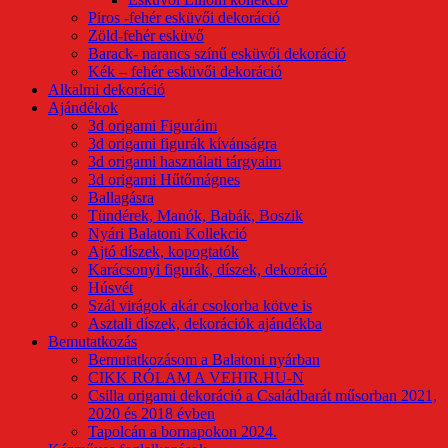
Piros -fehér esküvői dekoráció
Zöld-fehér esküvő
Barack- narancs színű esküvői dekoráció
Kék – fehér esküvői dekoráció
Alkalmi dekoráció
Ajándékok
3d origami Figuráim
3d origami figurák kívánságra
3d origami használati tárgyaim
3d origami Hűtőmágnes
Ballagásra
Tündérek, Manók, Babák, Boszik
Nyári Balatoni Kollekció
Ajtó díszek, kopogtatók
Karácsonyi figurák, díszek, dekoráció
Húsvét
Szál virágok akár csokorba kötve is
Asztali díszek, dekorációk ajándékba
Bemutatkozás
Bemutatkozásom a Balatoni nyárban
CIKK RÓLAM A VEHIR.HU-N
Csilla origami dekoráció a Családbarát műsorban 2021,
2020 és 2018 évben
Tapolcán a bornapokon 2024.