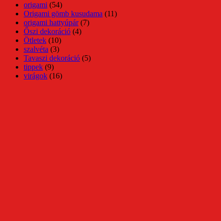
origami
(54)
Origami gömb kusudama
(11)
origami hattyúpár
(7)
Őszi dekoráció
(4)
Ötletek
(10)
szalvéta
(3)
Tavaszi dekoráció
(5)
tippek
(9)
virágok
(16)