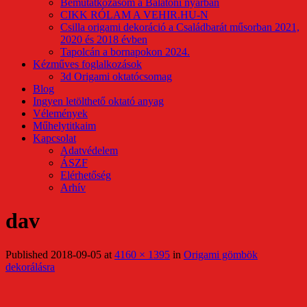
Bemutatkozásom a Balatoni nyárban
CIKK RÓLAM A VEHIR.HU-N
Csilla origami dekoráció a Családbarát műsorban 2021,
2020 és 2018 évben
Tapolcán a bornapokon 2024.
Kézműves foglalkozások
3d Origami oktatócsomag
Blog
Ingyen letölthető oktató anyag
Vélemények
Műhelytitkaim
Kapcsolat
Adatvédelem
ÁSZF
Elérhetőség
Arhív
dav
Published
2018-09-05
at
4160 × 1395
in
Origami gömbök
dekorálásra