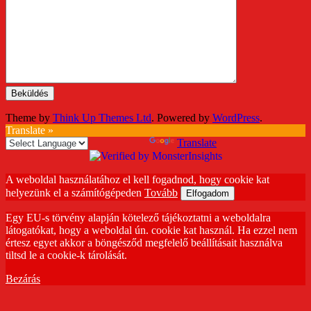
Theme by
Think Up Themes Ltd
. Powered by
WordPress
.
Translate »
Powered by
Translate
A weboldal használatához el kell fogadnod, hogy cookie kat
helyezünk el a számítógépeden
Tovább
Elfogadom
Egy EU-s törvény alapján kötelező tájékoztatni a weboldalra
látogatókat, hogy a weboldal ún. cookie kat használ. Ha ezzel nem
értesz egyet akkor a böngésződ megfelelő beállításait használva
tiltsd le a cookie-k tárolását.
Bezárás