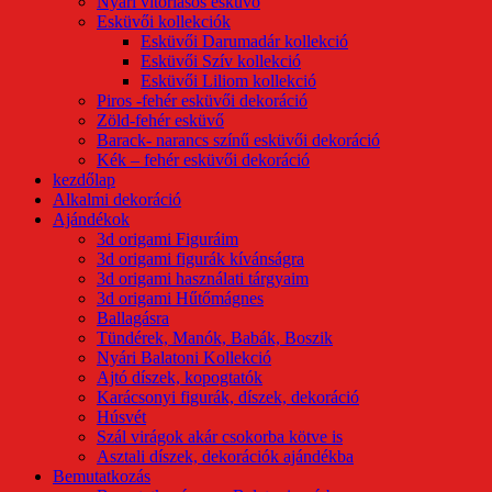
Nyári vitorlásos esküvő
Esküvői kollekciók
Esküvői Darumadár kollekció
Esküvői Szív kollekció
Esküvői Liliom kollekció
Piros -fehér esküvői dekoráció
Zöld-fehér esküvő
Barack- narancs színű esküvői dekoráció
Kék – fehér esküvői dekoráció
kezdőlap
Alkalmi dekoráció
Ajándékok
3d origami Figuráim
3d origami figurák kívánságra
3d origami használati tárgyaim
3d origami Hűtőmágnes
Ballagásra
Tündérek, Manók, Babák, Boszik
Nyári Balatoni Kollekció
Ajtó díszek, kopogtatók
Karácsonyi figurák, díszek, dekoráció
Húsvét
Szál virágok akár csokorba kötve is
Asztali díszek, dekorációk ajándékba
Bemutatkozás