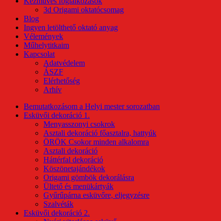
Kézműves foglalkozások
3d Origami oktatócsomag
Blog
Ingyen letölthető oktató anyag
Vélemények
Műhelytitkaim
Kapcsolat
Adatvédelem
ÁSZF
Elérhetőség
Arhív
Bemutatkozásom a Helyi mester sorozatban
Esküvői dekoráció 1.
Menyasszonyi csokrok
Asztali dekoráció főasztalra, hattyúk
ÖRÖK Csokor minden alkalomra
Asztali dekoráció
Háttérfal dekoráció
Köszönetajándékok
Origami gömbök dekorálásra
Ültető és menükártyák
Gyűrűpárna esküvőre, eljegyzésre
Szalvéták
Esküvői dekoráció 2.