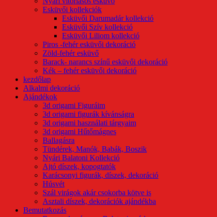
Nyári vitorlásos esküvő
Esküvői kollekciók
Esküvői Darumadár kollekció
Esküvői Szív kollekció
Esküvői Liliom kollekció
Piros -fehér esküvői dekoráció
Zöld-fehér esküvő
Barack- narancs színű esküvői dekoráció
Kék – fehér esküvői dekoráció
kezdőlap
Alkalmi dekoráció
Ajándékok
3d origami Figuráim
3d origami figurák kívánságra
3d origami használati tárgyaim
3d origami Hűtőmágnes
Ballagásra
Tündérek, Manók, Babák, Boszik
Nyári Balatoni Kollekció
Ajtó díszek, kopogtatók
Karácsonyi figurák, díszek, dekoráció
Húsvét
Szál virágok akár csokorba kötve is
Asztali díszek, dekorációk ajándékba
Bemutatkozás