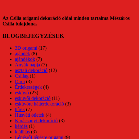
Az Csilla origami dekoráció oldal minden tartalma Mészáros
Csilla tulajdona.
BLOGBEJEGYZÉSEK
3D origami
(17)
ajándék
(8)
ajándékok
(7)
Anyák napja
(7)
asztali dekoráció
(12)
Csillag
(1)
Daru
(3)
Érdekességek
(4)
esküvő
(23)
esküvői dekoráció
(11)
esküvöre háttérdekoráció
(3)
hírek
(7)
Húsvéti ötletek
(4)
Karácsonyi dekoráció
(3)
kérdés
(1)
kiállítás
(3)
Lépésről-lépésre origami
(9)