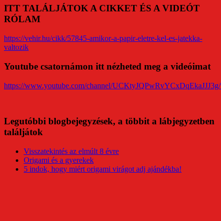
ITT TALÁLJÁTOK A CIKKET ÉS A VIDEÓT
RÓLAM
https://vehir.hu/cikk/57845-amikor-a-papir-eletre-kel-es-jatekka-
valtozik
Youtube csatornámon itt nézheted meg a videóimat
https://www.youtube.com/channel/UCKtyJQPwRvYCxDqEkaJJJ3g/
Legutóbbi blogbejegyzések, a többit a lábjegyzetben
találjátok
Visszatekintés az elmúlt 8 évre
Origami és a gyerekek
5 indok, hogy miért origami virágot adj ajándékba!