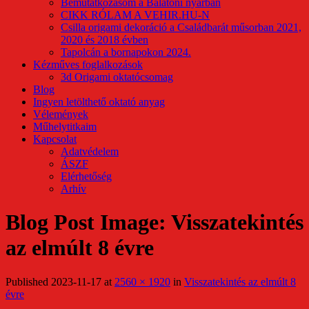
Bemutatkozásom a Balatoni nyárban
CIKK RÓLAM A VEHIR.HU-N
Csilla origami dekoráció a Családbarát műsorban 2021,
2020 és 2018 évben
Tapolcán a bornapokon 2024.
Kézműves foglalkozások
3d Origami oktatócsomag
Blog
Ingyen letölthető oktató anyag
Vélemények
Műhelytitkaim
Kapcsolat
Adatvédelem
ÁSZF
Elérhetőség
Arhív
Blog Post Image: Visszatekintés
az elmúlt 8 évre
Published
2023-11-17
at
2560 × 1920
in
Visszatekintés az elmúlt 8
évre