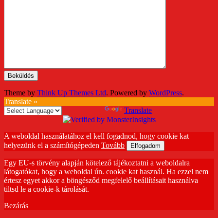
Theme by
Think Up Themes Ltd
. Powered by
WordPress
.
Translate »
Powered by
Translate
A weboldal használatához el kell fogadnod, hogy cookie kat
helyezünk el a számítógépeden
Tovább
Elfogadom
Egy EU-s törvény alapján kötelező tájékoztatni a weboldalra
látogatókat, hogy a weboldal ún. cookie kat használ. Ha ezzel nem
értesz egyet akkor a böngésződ megfelelő beállításait használva
tiltsd le a cookie-k tárolását.
Bezárás