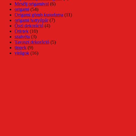
Mesélj origamival
(6)
origami
(54)
Origami gömb kusudama
(11)
origami hattyúpár
(7)
Őszi dekoráció
(4)
Ötletek
(10)
szalvéta
(3)
Tavaszi dekoráció
(5)
tippek
(9)
virágok
(16)