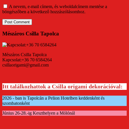
A nevem, e-mail címem, és weboldalcímem mentése a
böngészőben a következő hozzászólásomhoz.
Mészáros Csilla Tapolca
Mészáros Csilla Tapolca
Kapcsolat:+36 70 6584264
csillaorigami@gmail.com
Itt találkozhattok a Csilla origami dekorációval:
2026 - ban is Tapolcán a Pelion Hotelben keddenként és
szombatonként
Június 26-28.-ig Keszthelyen a Mólónál