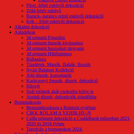
Piros -fehér esküvői dekoráció
Zöld-fehér esküvő
Barack- narancs színű esküvői dekoráció
Kék – fehér esküvői dekoráció
Alkalmi dekoráció
Ajándékok
3d origami Figuráim
3d origami figurák kívánságra
3d origami használati tárgyaim
3d origami Hűtőmágnes
Ballagásra
Tündérek, Manók, Babák, Boszik
Nyári Balatoni Kollekció
Ajtó díszek, kopogtatók
Karácsonyi figurák, díszek, dekoráció
Húsvét
Szál virágok akár csokorba kötve is
Asztali díszek, dekorációk ajándékba
Bemutatkozás
Bemutatkozásom a Balatoni nyárban
CIKK RÓLAM A VEHIR.HU-N
Csilla origami dekoráció a Családbarát műsorban 2021,
2020 és 2018 évben
Tapolcán a bornapokon 2024.