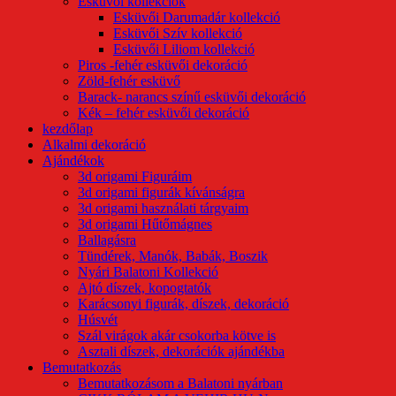
Esküvői kollekciók
Esküvői Darumadár kollekció
Esküvői Szív kollekció
Esküvői Liliom kollekció
Piros -fehér esküvői dekoráció
Zöld-fehér esküvő
Barack- narancs színű esküvői dekoráció
Kék – fehér esküvői dekoráció
kezdőlap
Alkalmi dekoráció
Ajándékok
3d origami Figuráim
3d origami figurák kívánságra
3d origami használati tárgyaim
3d origami Hűtőmágnes
Ballagásra
Tündérek, Manók, Babák, Boszik
Nyári Balatoni Kollekció
Ajtó díszek, kopogtatók
Karácsonyi figurák, díszek, dekoráció
Húsvét
Szál virágok akár csokorba kötve is
Asztali díszek, dekorációk ajándékba
Bemutatkozás
Bemutatkozásom a Balatoni nyárban