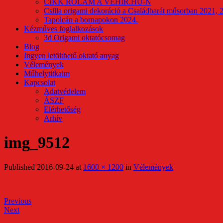
CIKK RÓLAM A VEHIR.HU-N
Csilla origami dekoráció a Családbarát műsorban 2021, 
Tapolcán a bornapokon 2024.
Kézműves foglalkozások
3d Origami oktatócsomag
Blog
Ingyen letölthető oktató anyag
Vélemények
Műhelytitkaim
Kapcsolat
Adatvédelem
ÁSZF
Elérhetőség
Arhív
img_9512
Published
2016-09-24
at
1600 × 1200
in
Vélemények
Previous
Next