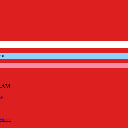
ént
ÓLAM
ik
videos