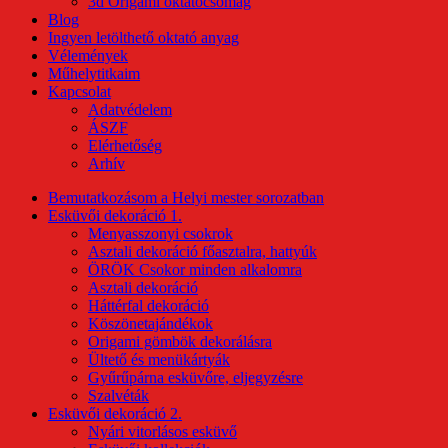
3d Origami oktatócsomag
Blog
Ingyen letölthető oktató anyag
Vélemények
Műhelytitkaim
Kapcsolat
Adatvédelem
ÁSZF
Elérhetőség
Arhív
Bemutatkozásom a Helyi mester sorozatban
Esküvői dekoráció 1.
Menyasszonyi csokrok
Asztali dekoráció főasztalra, hattyúk
ÖRÖK Csokor minden alkalomra
Asztali dekoráció
Háttérfal dekoráció
Köszönetajándékok
Origami gömbök dekorálásra
Ültető és menükártyák
Gyűrűpárna esküvőre, eljegyzésre
Szalvéták
Esküvői dekoráció 2.
Nyári vitorlásos esküvő