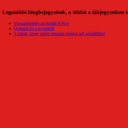
Legutóbbi blogbejegyzések, a többit a lábjegyzetben t
Visszatekintés az elmúlt 8 évre
Origami és a gyerekek
5 indok, hogy miért origami virágot adj ajándékba!