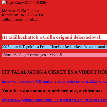
Mészáros Csilla Tapolca
Kapcsolat:+36 70 6584264
csillaorigami@gmail.com
Itt találkozhattok a Csilla origami dekorációval:
2026 - ban is Tapolcán a Pelion Hotelben keddenként és szombatonk
Június 26-28.-ig Keszthelyen a Mólónál
ITT TALÁLJÁTOK A CIKKET ÉS A VIDEÓT R
https://vehir.hu/cikk/57845-amikor-a-papir-eletre-kel-es-jatekka-valtoz
Youtube csatornámon itt nézheted meg a videóimat
https://www.youtube.com/channel/UCKtyJQPwRvYCxDqEkaJJJ3g/