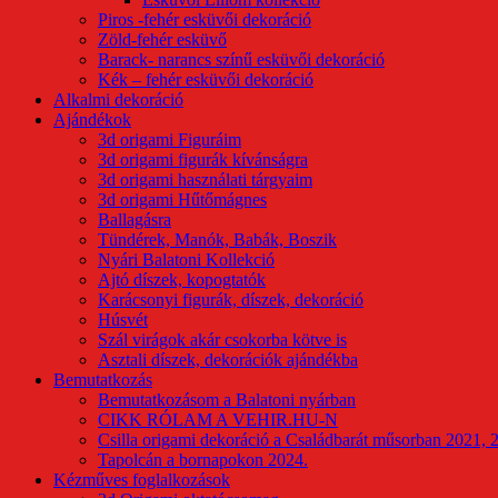
Piros -fehér esküvői dekoráció
Zöld-fehér esküvő
Barack- narancs színű esküvői dekoráció
Kék – fehér esküvői dekoráció
Alkalmi dekoráció
Ajándékok
3d origami Figuráim
3d origami figurák kívánságra
3d origami használati tárgyaim
3d origami Hűtőmágnes
Ballagásra
Tündérek, Manók, Babák, Boszik
Nyári Balatoni Kollekció
Ajtó díszek, kopogtatók
Karácsonyi figurák, díszek, dekoráció
Húsvét
Szál virágok akár csokorba kötve is
Asztali díszek, dekorációk ajándékba
Bemutatkozás
Bemutatkozásom a Balatoni nyárban
CIKK RÓLAM A VEHIR.HU-N
Csilla origami dekoráció a Családbarát műsorban 2021, 
Tapolcán a bornapokon 2024.
Kézműves foglalkozások