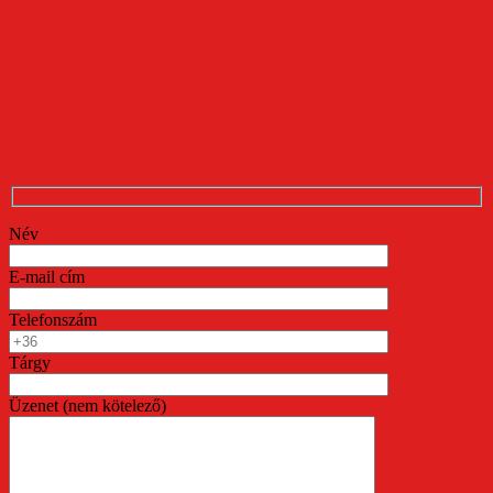
Név
E-mail cím
Telefonszám
Tárgy
Üzenet (nem kötelező)