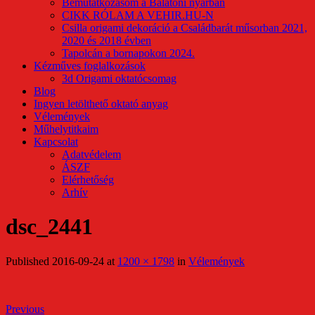
Bemutatkozásom a Balatoni nyárban
CIKK RÓLAM A VEHIR.HU-N
Csilla origami dekoráció a Családbarát műsorban 2021,
2020 és 2018 évben
Tapolcán a bornapokon 2024.
Kézműves foglalkozások
3d Origami oktatócsomag
Blog
Ingyen letölthető oktató anyag
Vélemények
Műhelytitkaim
Kapcsolat
Adatvédelem
ÁSZF
Elérhetőség
Arhív
dsc_2441
Published
2016-09-24
at
1200 × 1798
in
Vélemények
Previous