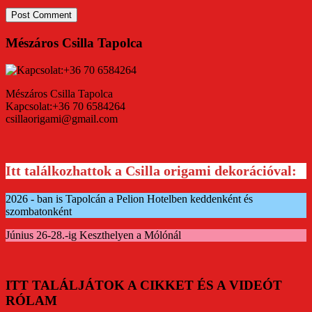
Mészáros Csilla Tapolca
Mészáros Csilla Tapolca
Kapcsolat:+36 70 6584264
csillaorigami@gmail.com
Itt találkozhattok a Csilla origami dekorációval:
2026 - ban is Tapolcán a Pelion Hotelben keddenként és
szombatonként
Június 26-28.-ig Keszthelyen a Mólónál
ITT TALÁLJÁTOK A CIKKET ÉS A VIDEÓT
RÓLAM