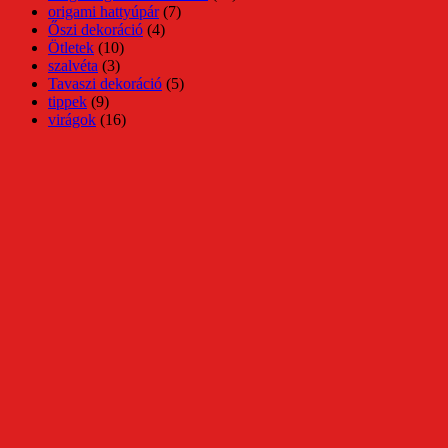
origami hattyúpár
(7)
Őszi dekoráció
(4)
Ötletek
(10)
szalvéta
(3)
Tavaszi dekoráció
(5)
tippek
(9)
virágok
(16)