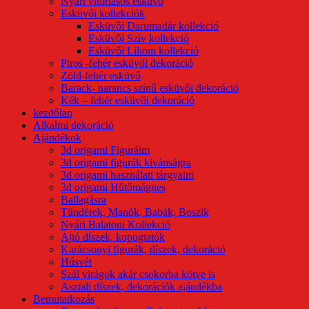
Nyári vitorlásos esküvő
Esküvői kollekciók
Esküvői Darumadár kollekció
Esküvői Szív kollekció
Esküvői Liliom kollekció
Piros -fehér esküvői dekoráció
Zöld-fehér esküvő
Barack- narancs színű esküvői dekoráció
Kék – fehér esküvői dekoráció
kezdőlap
Alkalmi dekoráció
Ajándékok
3d origami Figuráim
3d origami figurák kívánságra
3d origami használati tárgyaim
3d origami Hűtőmágnes
Ballagásra
Tündérek, Manók, Babák, Boszik
Nyári Balatoni Kollekció
Ajtó díszek, kopogtatók
Karácsonyi figurák, díszek, dekoráció
Húsvét
Szál virágok akár csokorba kötve is
Asztali díszek, dekorációk ajándékba
Bemutatkozás