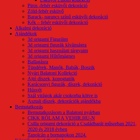
Piros -fehér esküvői dekoráció
Zöld-fehér esküvő
Barack- narancs színű esküvői dekoráció
Kék – fehér esküvői dekoráció
Alkalmi dekoráció
Ajándékok
3d origami Figuráim
3d origami figurák kívánságra
3d origami használati tárgyaim
3d origami Hűtőmágnes
Ballagásra
Tündérek, Manók, Babák, Boszik
Nyári Balatoni Kollekció
Ajtó díszek, kopogtatók
Karácsonyi figurák, díszek, dekoráció
Húsvét
Szál virágok akár csokorba kötve is
Asztali díszek, dekorációk ajándékba
Bemutatkozás
Bemutatkozásom a Balatoni nyárban
CIKK RÓLAM A VEHIR.HU-N
Csilla origami dekoráció a Családbarát műsorban 2021,
2020 és 2018 évben
Tapolcán a bornapokon 2024.