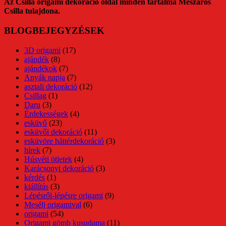
Az Csilla origami dekoráció oldal minden tartalma Mészáros
Csilla tulajdona.
BLOGBEJEGYZÉSEK
3D origami
(17)
ajándék
(8)
ajándékok
(7)
Anyák napja
(7)
asztali dekoráció
(12)
Csillag
(1)
Daru
(3)
Érdekességek
(4)
esküvő
(23)
esküvői dekoráció
(11)
esküvöre háttérdekoráció
(3)
hírek
(7)
Húsvéti ötletek
(4)
Karácsonyi dekoráció
(3)
kérdés
(1)
kiállítás
(3)
Lépésről-lépésre origami
(9)
Mesélj origamival
(6)
origami
(54)
Origami gömb kusudama
(11)