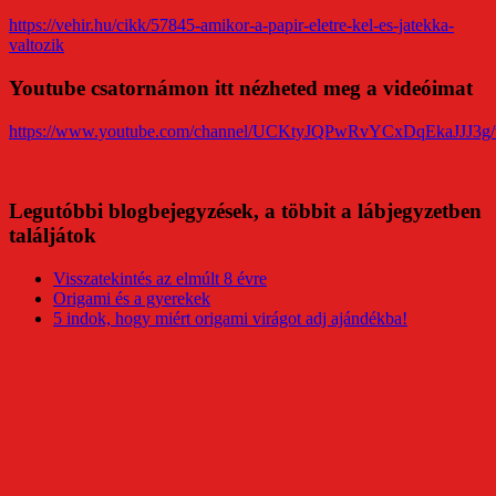
https://vehir.hu/cikk/57845-amikor-a-papir-eletre-kel-es-jatekka-
valtozik
Youtube csatornámon itt nézheted meg a videóimat
https://www.youtube.com/channel/UCKtyJQPwRvYCxDqEkaJJJ3g/
Legutóbbi blogbejegyzések, a többit a lábjegyzetben
találjátok
Visszatekintés az elmúlt 8 évre
Origami és a gyerekek
5 indok, hogy miért origami virágot adj ajándékba!