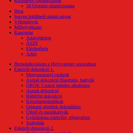
Kézműves foglalkozások
3d Origami oktatócsomag
Blog
Ingyen letölthető oktató anyag
Vélemények
Műhelytitkaim
Kapcsolat
Adatvédelem
ÁSZF
Elérhetőség
Arhív
Bemutatkozásom a Helyi mester sorozatban
Esküvői dekoráció 1.
Menyasszonyi csokrok
Asztali dekoráció főasztalra, hattyúk
ÖRÖK Csokor minden alkalomra
Asztali dekoráció
Háttérfal dekoráció
Köszönetajándékok
Origami gömbök dekorálásra
Ültető és menükártyák
Gyűrűpárna esküvőre, eljegyzésre
Szalvéták
Esküvői dekoráció 2.