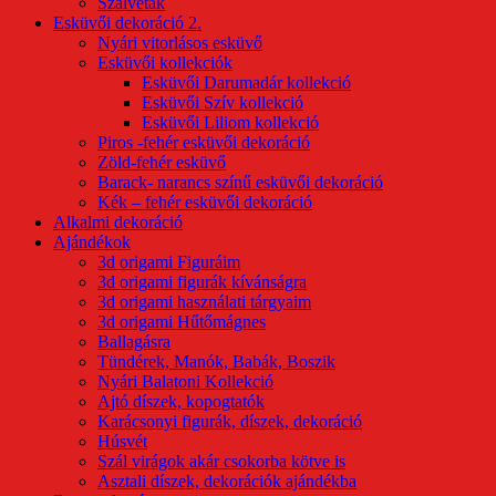
Szalvéták
Esküvői dekoráció 2.
Nyári vitorlásos esküvő
Esküvői kollekciók
Esküvői Darumadár kollekció
Esküvői Szív kollekció
Esküvői Liliom kollekció
Piros -fehér esküvői dekoráció
Zöld-fehér esküvő
Barack- narancs színű esküvői dekoráció
Kék – fehér esküvői dekoráció
Alkalmi dekoráció
Ajándékok
3d origami Figuráim
3d origami figurák kívánságra
3d origami használati tárgyaim
3d origami Hűtőmágnes
Ballagásra
Tündérek, Manók, Babák, Boszik
Nyári Balatoni Kollekció
Ajtó díszek, kopogtatók
Karácsonyi figurák, díszek, dekoráció
Húsvét
Szál virágok akár csokorba kötve is
Asztali díszek, dekorációk ajándékba