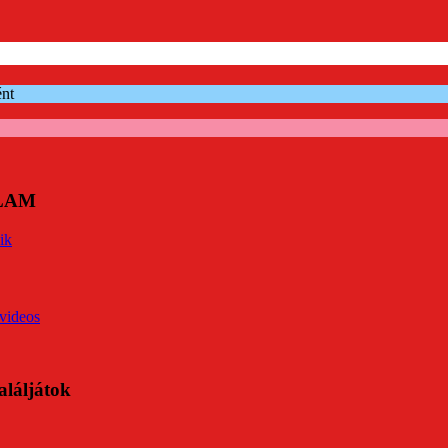
ént
ÓLAM
ik
videos
aláljátok