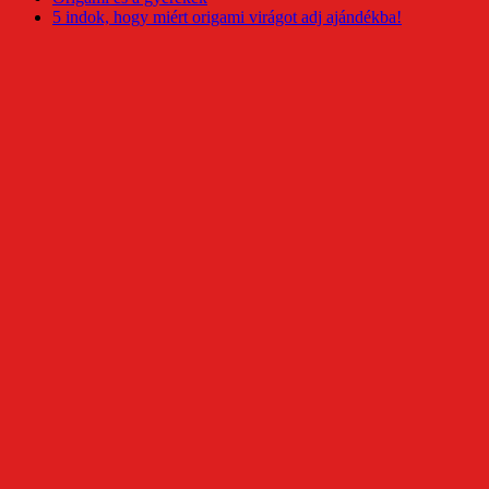
5 indok, hogy miért origami virágot adj ajándékba!