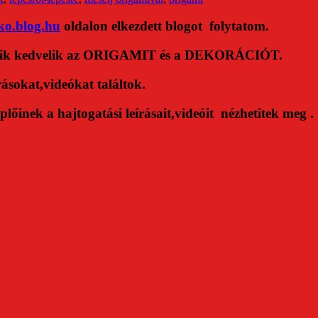
ko.blog.hu
oldalon elkezdett blogot folytatom.
at, akik kedvelik az ORIGAMIT és a DEKORÁCIÓT.
rásokat,videókat találtok.
lőinek a hajtogatási leírásait,videóit nézhetitek meg .