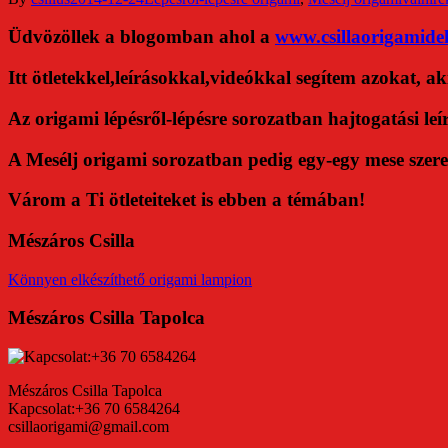
Üdvözöllek a blogomban ahol a
www.csillaorigamide
Itt ötletekkel,leírásokkal,videókkal segítem azok
Az origami lépésről-lépésre sorozatban hajtogatási leí
A Mesélj origami sorozatban pedig egy-egy mese szerep
Várom a Ti ötleteiteket is ebben a témában!
Mészáros Csilla
Könnyen elkészíthető origami lampion
Mészáros Csilla Tapolca
Mészáros Csilla Tapolca
Kapcsolat:+36 70 6584264
csillaorigami@gmail.com