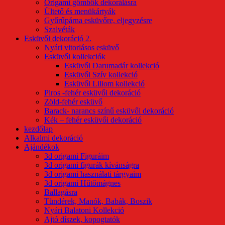
Origami gömbök dekorálásra
Ültető és menükártyák
Gyűrűpárna esküvőre, eljegyzésre
Szalvéták
Esküvői dekoráció 2.
Nyári vitorlásos esküvő
Esküvői kollekciók
Esküvői Darumadár kollekció
Esküvői Szív kollekció
Esküvői Liliom kollekció
Piros -fehér esküvői dekoráció
Zöld-fehér esküvő
Barack- narancs színű esküvői dekoráció
Kék – fehér esküvői dekoráció
kezdőlap
Alkalmi dekoráció
Ajándékok
3d origami Figuráim
3d origami figurák kívánságra
3d origami használati tárgyaim
3d origami Hűtőmágnes
Ballagásra
Tündérek, Manók, Babák, Boszik
Nyári Balatoni Kollekció
Ajtó díszek, kopogtatók