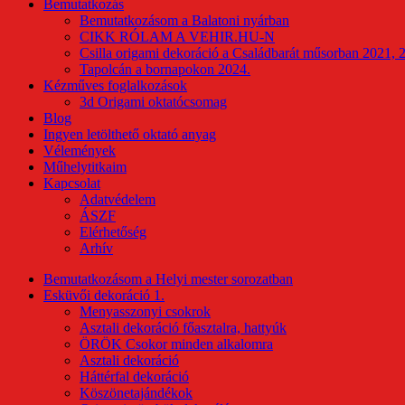
Bemutatkozás
Bemutatkozásom a Balatoni nyárban
CIKK RÓLAM A VEHIR.HU-N
Csilla origami dekoráció a Családbarát műsorban 2021, 
Tapolcán a bornapokon 2024.
Kézműves foglalkozások
3d Origami oktatócsomag
Blog
Ingyen letölthető oktató anyag
Vélemények
Műhelytitkaim
Kapcsolat
Adatvédelem
ÁSZF
Elérhetőség
Arhív
Bemutatkozásom a Helyi mester sorozatban
Esküvői dekoráció 1.
Menyasszonyi csokrok
Asztali dekoráció főasztalra, hattyúk
ÖRÖK Csokor minden alkalomra
Asztali dekoráció
Háttérfal dekoráció
Köszönetajándékok