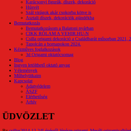
Karácsonyi figurák, díszek, dekoráció
Húsvét
Szál virágok akár csokorba kötve is
Asztali díszek, dekorációk ajándékba
Bemutatkozás
Bemutatkozásom a Balatoni nyárban
CIKK RÓLAM A VEHIR.HU-N
Csilla origami dekoráció a Családbarát műsorban 2021, 
Tapolcán a bornapokon 2024.
Kézműves foglalkozások
3d Origami oktatócsomag
Blog
Ingyen letölthető oktató anyag
Vélemények
Műhelytitkaim
Kapcsolat
Adatvédelem
ÁSZF
Elérhetőség
Arhív
ÜDVÖZLET
By
csillus
2014-12-24
Lépésről-lépésre origami
,
Mesélj origamival
híre