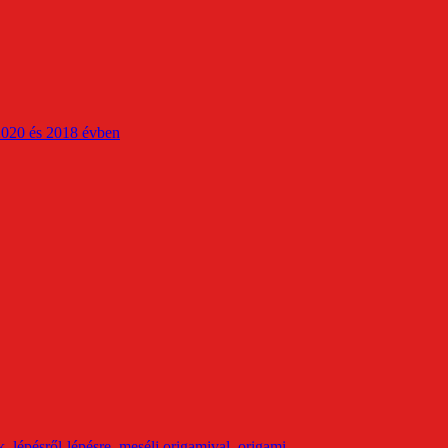
2020 és 2018 évben
k
,
lépésről-lépésre
,
mesélj origamival
,
origami