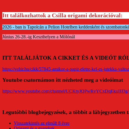
Itt találkozhattok a Csilla origami dekorációval:
2026 - ban is Tapolcán a Pelion Hotelben keddenként és szombatonk
Június 26-28.-ig Keszthelyen a Mólónál
ITT TALÁLJÁTOK A CIKKET ÉS A VIDEÓT R
https://vehir.hu/cikk/57845-amikor-a-papir-eletre-kel-es-jatekka-valtoz
Youtube csatornámon itt nézheted meg a videóimat
https://www.youtube.com/channel/UCKtyJQPwRvYCxDqEkaJJJ3g/
Legutóbbi blogbejegyzések, a többit a lábjegyzetben t
Visszatekintés az elmúlt 8 évre
Origami és a gyerekek