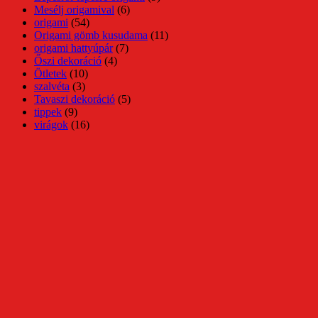
Mesélj origamival
(6)
origami
(54)
Origami gömb kusudama
(11)
origami hattyúpár
(7)
Őszi dekoráció
(4)
Ötletek
(10)
szalvéta
(3)
Tavaszi dekoráció
(5)
tippek
(9)
virágok
(16)