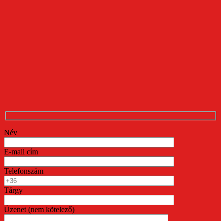
Név
E-mail cím
Telefonszám
Tárgy
Üzenet (nem kötelező)