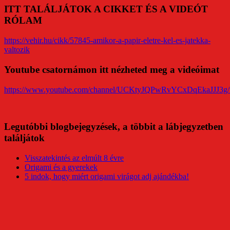
ITT TALÁLJÁTOK A CIKKET ÉS A VIDEÓT
RÓLAM
https://vehir.hu/cikk/57845-amikor-a-papir-eletre-kel-es-jatekka-
valtozik
Youtube csatornámon itt nézheted meg a videóimat
https://www.youtube.com/channel/UCKtyJQPwRvYCxDqEkaJJJ3g/
Legutóbbi blogbejegyzések, a többit a lábjegyzetben
találjátok
Visszatekintés az elmúlt 8 évre
Origami és a gyerekek
5 indok, hogy miért origami virágot adj ajándékba!