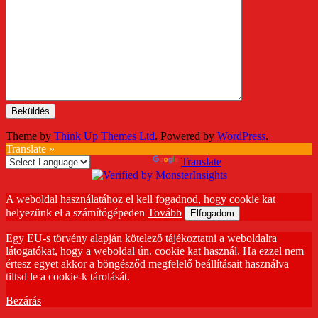
Theme by
Think Up Themes Ltd
. Powered by
WordPress
.
Translate »
Powered by
Translate
A weboldal használatához el kell fogadnod, hogy cookie kat
helyezünk el a számítógépeden
Tovább
Elfogadom
Egy EU-s törvény alapján kötelező tájékoztatni a weboldalra
látogatókat, hogy a weboldal ún. cookie kat használ. Ha ezzel nem
értesz egyet akkor a böngésződ megfelelő beállításait használva
tiltsd le a cookie-k tárolását.
Bezárás