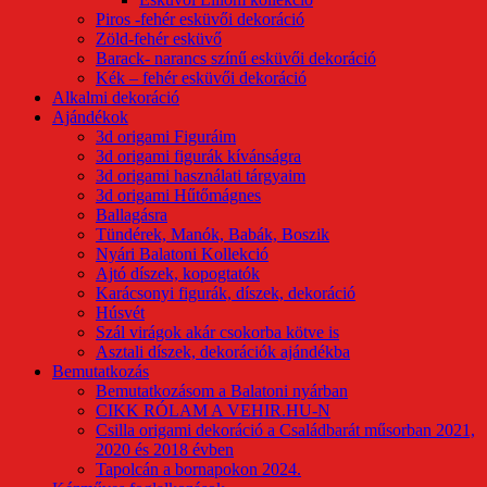
Piros -fehér esküvői dekoráció
Zöld-fehér esküvő
Barack- narancs színű esküvői dekoráció
Kék – fehér esküvői dekoráció
Alkalmi dekoráció
Ajándékok
3d origami Figuráim
3d origami figurák kívánságra
3d origami használati tárgyaim
3d origami Hűtőmágnes
Ballagásra
Tündérek, Manók, Babák, Boszik
Nyári Balatoni Kollekció
Ajtó díszek, kopogtatók
Karácsonyi figurák, díszek, dekoráció
Húsvét
Szál virágok akár csokorba kötve is
Asztali díszek, dekorációk ajándékba
Bemutatkozás
Bemutatkozásom a Balatoni nyárban
CIKK RÓLAM A VEHIR.HU-N
Csilla origami dekoráció a Családbarát műsorban 2021,
2020 és 2018 évben
Tapolcán a bornapokon 2024.