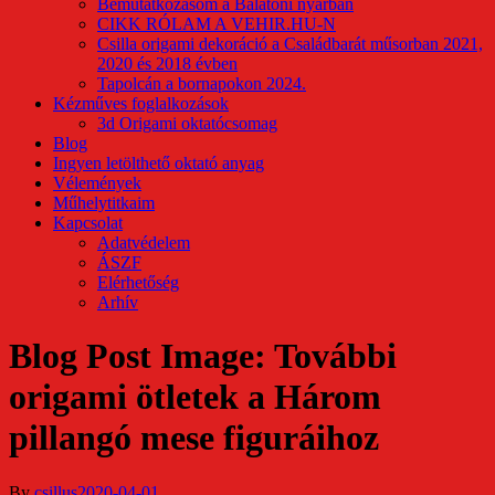
Bemutatkozásom a Balatoni nyárban
CIKK RÓLAM A VEHIR.HU-N
Csilla origami dekoráció a Családbarát műsorban 2021,
2020 és 2018 évben
Tapolcán a bornapokon 2024.
Kézműves foglalkozások
3d Origami oktatócsomag
Blog
Ingyen letölthető oktató anyag
Vélemények
Műhelytitkaim
Kapcsolat
Adatvédelem
ÁSZF
Elérhetőség
Arhív
Blog Post Image: További
origami ötletek a Három
pillangó mese figuráihoz
By
csillus
2020-04-01