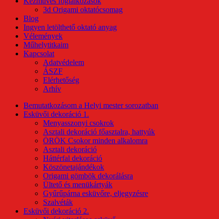
Kézműves foglalkozások
3d Origami oktatócsomag
Blog
Ingyen letölthető oktató anyag
Vélemények
Műhelytitkaim
Kapcsolat
Adatvédelem
ÁSZF
Elérhetőség
Arhív
Bemutatkozásom a Helyi mester sorozatban
Esküvői dekoráció 1.
Menyasszonyi csokrok
Asztali dekoráció főasztalra, hattyúk
ÖRÖK Csokor minden alkalomra
Asztali dekoráció
Háttérfal dekoráció
Köszönetajándékok
Origami gömbök dekorálásra
Ültető és menükártyák
Gyűrűpárna esküvőre, eljegyzésre
Szalvéták
Esküvői dekoráció 2.