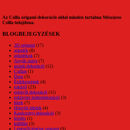
Az Csilla origami dekoráció oldal minden tartalma Mészáros
Csilla tulajdona.
BLOGBEJEGYZÉSEK
3D origami
(17)
ajándék
(8)
ajándékok
(7)
Anyák napja
(7)
asztali dekoráció
(12)
Csillag
(1)
Daru
(3)
Érdekességek
(4)
esküvő
(23)
esküvői dekoráció
(11)
esküvöre háttérdekoráció
(3)
hírek
(7)
Húsvéti ötletek
(4)
Karácsonyi dekoráció
(3)
kérdés
(1)
kiállítás
(3)
Lépésről-lépésre origami
(9)