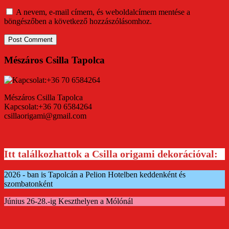
A nevem, e-mail címem, és weboldalcímem mentése a
böngészőben a következő hozzászólásomhoz.
Mészáros Csilla Tapolca
Mészáros Csilla Tapolca
Kapcsolat:+36 70 6584264
csillaorigami@gmail.com
Itt találkozhattok a Csilla origami dekorációval:
2026 - ban is Tapolcán a Pelion Hotelben keddenként és
szombatonként
Június 26-28.-ig Keszthelyen a Mólónál