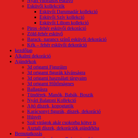
Nyári vitorlásos esküvő
Esküvői kollekciók
Esküvői Darumadár kollekció
Esküvői Szív kollekció
Esküvői Liliom kollekció
Piros -fehér esküvői dekoráció
Zöld-fehér esküvő
Barack- narancs színű esküvői dekoráció
Kék – fehér esküvői dekoráció
kezdőlap
Alkalmi dekoráció
Ajándékok
3d origami Figuráim
3d origami figurák kívánságra
3d origami használati tárgyaim
3d origami Hűtőmágnes
Ballagásra
Tündérek, Manók, Babák, Boszik
Nyári Balatoni Kollekció
Ajtó díszek, kopogtatók
Karácsonyi figurák, díszek, dekoráció
Húsvét
Szál virágok akár csokorba kötve is
Asztali díszek, dekorációk ajándékba
Bemutatkozás