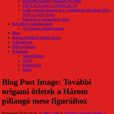
Bemutatkozásom a Balatoni nyárban
CIKK RÓLAM A VEHIR.HU-N
Csilla origami dekoráció a Családbarát műsorban 2021,
2020 és 2018 évben
Tapolcán a bornapokon 2024.
Kézműves foglalkozások
3d Origami oktatócsomag
Blog
Ingyen letölthető oktató anyag
Vélemények
Műhelytitkaim
Kapcsolat
Adatvédelem
ÁSZF
Elérhetőség
Arhív
Blog Post Image: További
origami ötletek a Három
pillangó mese figuráihoz
Published
2020-04-01
at
299 × 448
in
További origami ötletek a