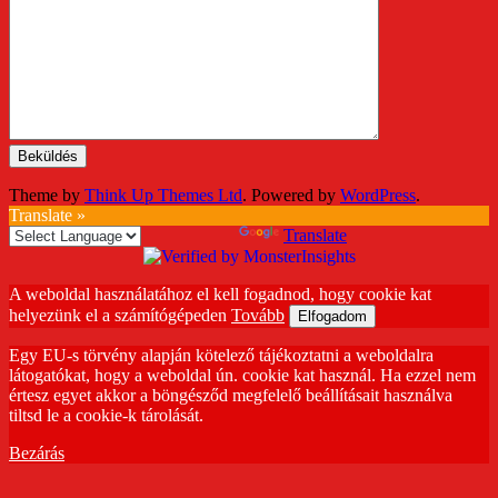
Theme by
Think Up Themes Ltd
. Powered by
WordPress
.
Translate »
Powered by
Translate
A weboldal használatához el kell fogadnod, hogy cookie kat
helyezünk el a számítógépeden
Tovább
Elfogadom
Egy EU-s törvény alapján kötelező tájékoztatni a weboldalra
látogatókat, hogy a weboldal ún. cookie kat használ. Ha ezzel nem
értesz egyet akkor a böngésződ megfelelő beállításait használva
tiltsd le a cookie-k tárolását.
Bezárás