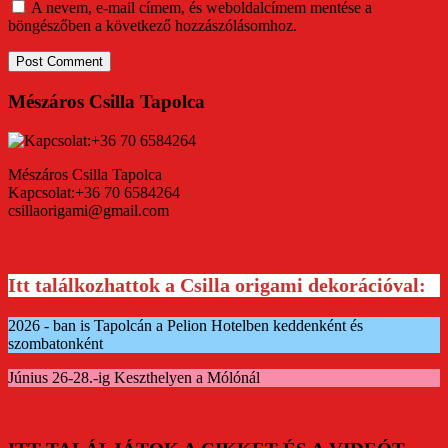
A nevem, e-mail címem, és weboldalcímem mentése a
böngészőben a következő hozzászólásomhoz.
Mészáros Csilla Tapolca
Mészáros Csilla Tapolca
Kapcsolat:+36 70 6584264
csillaorigami@gmail.com
Itt találkozhattok a Csilla origami dekorációval:
2026 - ban is Tapolcán a Pelion Hotelben keddenként és
szombatonként
Június 26-28.-ig Keszthelyen a Mólónál