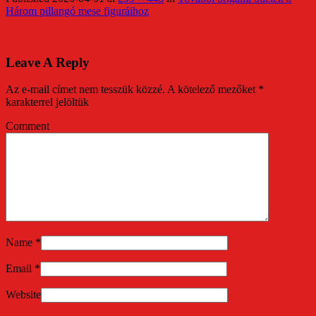
Három pillangó mese figuráihoz
Leave A Reply
Az e-mail címet nem tesszük közzé.
A kötelező mezőket
*
karakterrel jelöltük
Comment
Name
*
Email
*
Website