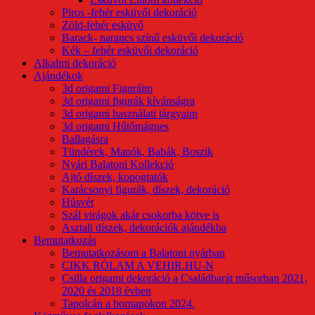
Piros -fehér esküvői dekoráció
Zöld-fehér esküvő
Barack- narancs színű esküvői dekoráció
Kék – fehér esküvői dekoráció
Alkalmi dekoráció
Ajándékok
3d origami Figuráim
3d origami figurák kívánságra
3d origami használati tárgyaim
3d origami Hűtőmágnes
Ballagásra
Tündérek, Manók, Babák, Boszik
Nyári Balatoni Kollekció
Ajtó díszek, kopogtatók
Karácsonyi figurák, díszek, dekoráció
Húsvét
Szál virágok akár csokorba kötve is
Asztali díszek, dekorációk ajándékba
Bemutatkozás
Bemutatkozásom a Balatoni nyárban
CIKK RÓLAM A VEHIR.HU-N
Csilla origami dekoráció a Családbarát műsorban 2021,
2020 és 2018 évben
Tapolcán a bornapokon 2024.