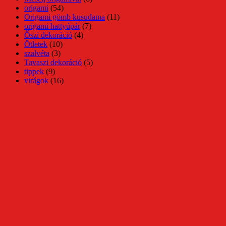
origami
(54)
Origami gömb kusudama
(11)
origami hattyúpár
(7)
Őszi dekoráció
(4)
Ötletek
(10)
szalvéta
(3)
Tavaszi dekoráció
(5)
tippek
(9)
virágok
(16)