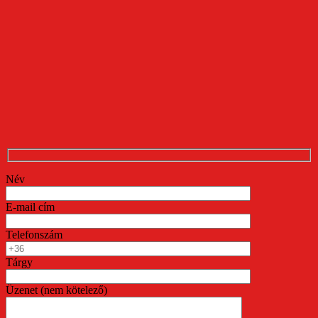
Név
E-mail cím
Telefonszám
Tárgy
Üzenet (nem kötelező)