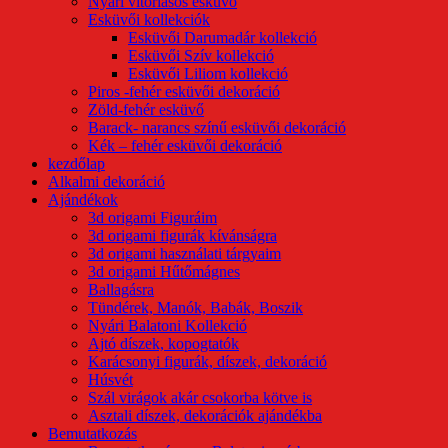
Nyári vitorlásos esküvő
Esküvői kollekciók
Esküvői Darumadár kollekció
Esküvői Szív kollekció
Esküvői Liliom kollekció
Piros -fehér esküvői dekoráció
Zöld-fehér esküvő
Barack- narancs színű esküvői dekoráció
Kék – fehér esküvői dekoráció
kezdőlap
Alkalmi dekoráció
Ajándékok
3d origami Figuráim
3d origami figurák kívánságra
3d origami használati tárgyaim
3d origami Hűtőmágnes
Ballagásra
Tündérek, Manók, Babák, Boszik
Nyári Balatoni Kollekció
Ajtó díszek, kopogtatók
Karácsonyi figurák, díszek, dekoráció
Húsvét
Szál virágok akár csokorba kötve is
Asztali díszek, dekorációk ajándékba
Bemutatkozás