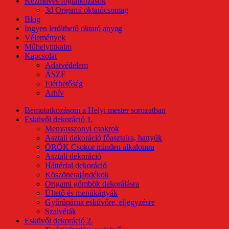
Kézműves foglalkozások
3d Origami oktatócsomag
Blog
Ingyen letölthető oktató anyag
Vélemények
Műhelytitkaim
Kapcsolat
Adatvédelem
ÁSZF
Elérhetőség
Arhív
Bemutatkozásom a Helyi mester sorozatban
Esküvői dekoráció 1.
Menyasszonyi csokrok
Asztali dekoráció főasztalra, hattyúk
ÖRÖK Csokor minden alkalomra
Asztali dekoráció
Háttérfal dekoráció
Köszönetajándékok
Origami gömbök dekorálásra
Ültető és menükártyák
Gyűrűpárna esküvőre, eljegyzésre
Szalvéták
Esküvői dekoráció 2.