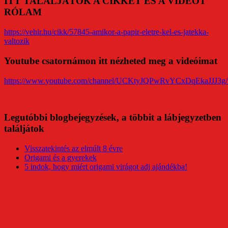
ITT TALÁLJÁTOK A CIKKET ÉS A VIDEÓT
RÓLAM
https://vehir.hu/cikk/57845-amikor-a-papir-eletre-kel-es-jatekka-
valtozik
Youtube csatornámon itt nézheted meg a videóimat
https://www.youtube.com/channel/UCKtyJQPwRvYCxDqEkaJJJ3g/
Legutóbbi blogbejegyzések, a többit a lábjegyzetben
találjátok
Visszatekintés az elmúlt 8 évre
Origami és a gyerekek
5 indok, hogy miért origami virágot adj ajándékba!