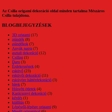
Az Csilla origami dekoráció oldal minden tartalma Mészáros
Csilla tulajdona.
BLOGBEJEGYZÉSEK
3D origami
(17)
ajándék
(8)
ajándékok
(7)
Anyák napja
(7)
asztali dekoráció
(12)
Csillag
(1)
Daru
(3)
Érdekességek
(4)
esküvő
(23)
esküvői dekoráció
(11)
esküvöre háttérdekoráció
(3)
hírek
(7)
Húsvéti ötletek
(4)
Karácsonyi dekoráció
(3)
kérdés
(1)
kiállítás
(3)
Lépésről-lépésre origami
(9)
Mesélj origamival
(6)