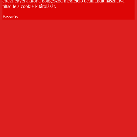
értesz egyet akkor a böngésződ megfelelő beállításait használva
tiltsd le a cookie-k tárolását.
Bezárás