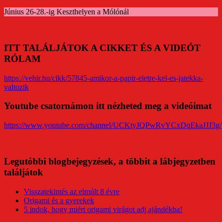
Június 26-28.-ig Keszthelyen a Mólónál
ITT TALÁLJÁTOK A CIKKET ÉS A VIDEÓT
RÓLAM
https://vehir.hu/cikk/57845-amikor-a-papir-eletre-kel-es-jatekka-
valtozik
Youtube csatornámon itt nézheted meg a videóimat
https://www.youtube.com/channel/UCKtyJQPwRvYCxDqEkaJJJ3g/
Legutóbbi blogbejegyzések, a többit a lábjegyzetben
találjátok
Visszatekintés az elmúlt 8 évre
Origami és a gyerekek
5 indok, hogy miért origami virágot adj ajándékba!