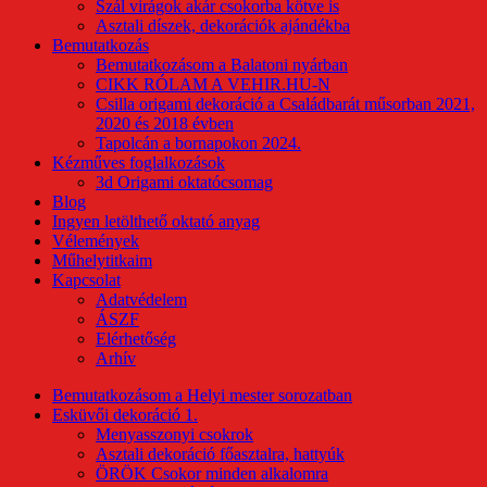
Szál virágok akár csokorba kötve is
Asztali díszek, dekorációk ajándékba
Bemutatkozás
Bemutatkozásom a Balatoni nyárban
CIKK RÓLAM A VEHIR.HU-N
Csilla origami dekoráció a Családbarát műsorban 2021,
2020 és 2018 évben
Tapolcán a bornapokon 2024.
Kézműves foglalkozások
3d Origami oktatócsomag
Blog
Ingyen letölthető oktató anyag
Vélemények
Műhelytitkaim
Kapcsolat
Adatvédelem
ÁSZF
Elérhetőség
Arhív
Bemutatkozásom a Helyi mester sorozatban
Esküvői dekoráció 1.
Menyasszonyi csokrok
Asztali dekoráció főasztalra, hattyúk
ÖRÖK Csokor minden alkalomra