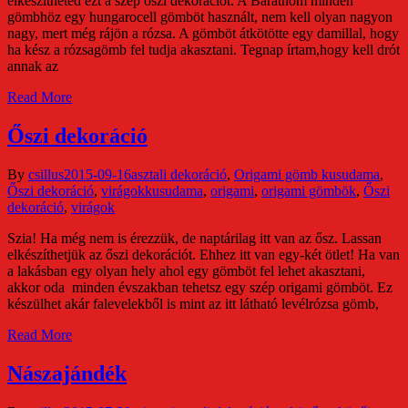
elkészítheted ezt a szép őszi dekorációt. A Barátnőm minden
gömbhöz egy hungarocell gömböt használt, nem kell olyan nagyon
nagy, mert még rájön a rózsa. A gömböt átkötötte egy damillal, hogy
ha kész a rózsagömb fel tudja akasztani. Tegnap írtam,hogy kell drót
annak az
Read More
Őszi dekoráció
By
csillus
2015-09-16
asztali dekoráció
,
Origami gömb kusudama
,
Őszi dekoráció
,
virágok
kusudama
,
origami
,
origami gömbök
,
Őszi
dekoráció
,
virágok
Szia! Ha még nem is érezzük, de naptárilag itt van az ősz. Lassan
elkészíthetjük az őszi dekorációt. Ehhez itt van egy-két ötlet! Ha van
a lakásban egy olyan hely ahol egy gömböt fel lehet akasztani,
akkor oda minden évszakban tehetsz egy szép origami gömböt. Ez
készülhet akár falevelekből is mint az itt látható levélrózsa gömb,
Read More
Nászajándék