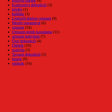
Húsvéti ötletek
(4)
Karácsonyi dekoráció
(3)
kérdés
(1)
kiállítás
(3)
Lépésről-lépésre origami
(9)
Mesélj origamival
(6)
origami
(54)
Origami gömb kusudama
(11)
origami hattyúpár
(7)
Őszi dekoráció
(4)
Ötletek
(10)
szalvéta
(3)
Tavaszi dekoráció
(5)
tippek
(9)
virágok
(16)