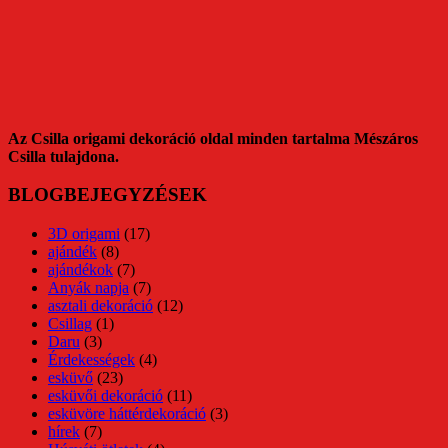
Az Csilla origami dekoráció oldal minden tartalma Mészáros
Csilla tulajdona.
BLOGBEJEGYZÉSEK
3D origami
(17)
ajándék
(8)
ajándékok
(7)
Anyák napja
(7)
asztali dekoráció
(12)
Csillag
(1)
Daru
(3)
Érdekességek
(4)
esküvő
(23)
esküvői dekoráció
(11)
esküvöre háttérdekoráció
(3)
hírek
(7)