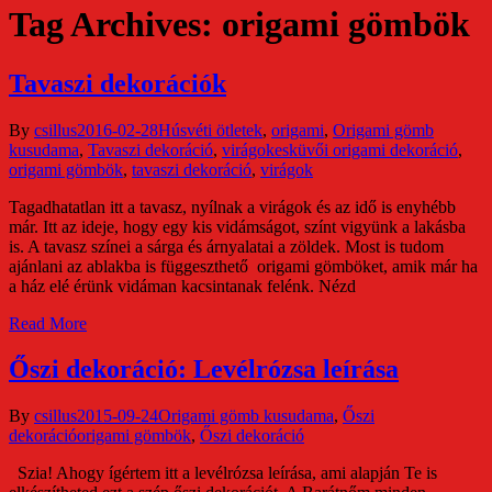
Tag Archives: origami gömbök
Tavaszi dekorációk
By
csillus
2016-02-28
Húsvéti ötletek
,
origami
,
Origami gömb
kusudama
,
Tavaszi dekoráció
,
virágok
esküvői origami dekoráció
,
origami gömbök
,
tavaszi dekoráció
,
virágok
Tagadhatatlan itt a tavasz, nyílnak a virágok és az idő is enyhébb
már. Itt az ideje, hogy egy kis vidámságot, színt vigyünk a lakásba
is. A tavasz színei a sárga és árnyalatai a zöldek. Most is tudom
ajánlani az ablakba is függeszthető origami gömböket, amik már ha
a ház elé érünk vidáman kacsintanak felénk. Nézd
Read More
Őszi dekoráció: Levélrózsa leírása
By
csillus
2015-09-24
Origami gömb kusudama
,
Őszi
dekoráció
origami gömbök
,
Őszi dekoráció
Szia! Ahogy ígértem itt a levélrózsa leírása, ami alapján Te is