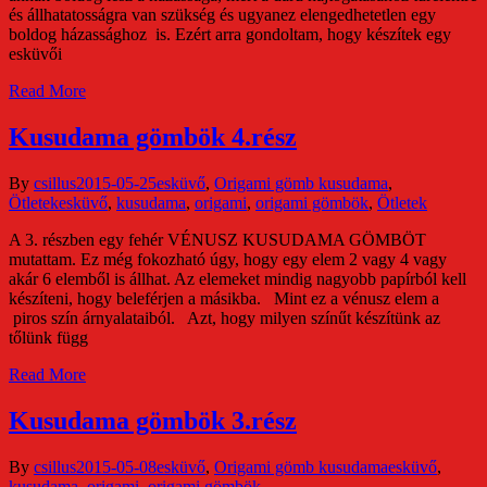
és állhatatosságra van szükség és ugyanez elengedhetetlen egy
boldog házassághoz is. Ezért arra gondoltam, hogy készítek egy
esküvői
Read More
Kusudama gömbök 4.rész
By
csillus
2015-05-25
esküvő
,
Origami gömb kusudama
,
Ötletek
esküvő
,
kusudama
,
origami
,
origami gömbök
,
Ötletek
A 3. részben egy fehér VÉNUSZ KUSUDAMA GÖMBÖT
mutattam. Ez még fokozható úgy, hogy egy elem 2 vagy 4 vagy
akár 6 elemből is állhat. Az elemeket mindig nagyobb papírból kell
készíteni, hogy beleférjen a másikba. Mint ez a vénusz elem a
piros szín árnyalataiból. Azt, hogy milyen színűt készítünk az
tőlünk függ
Read More
Kusudama gömbök 3.rész
By
csillus
2015-05-08
esküvő
,
Origami gömb kusudama
esküvő
,
kusudama
,
origami
,
origami gömbök