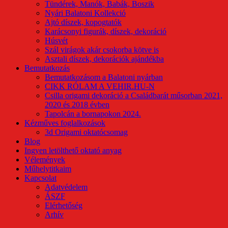
Tündérek, Manók, Babák, Boszik
Nyári Balatoni Kollekció
Ajtó díszek, kopogtatók
Karácsonyi figurák, díszek, dekoráció
Húsvét
Szál virágok akár csokorba kötve is
Asztali díszek, dekorációk ajándékba
Bemutatkozás
Bemutatkozásom a Balatoni nyárban
CIKK RÓLAM A VEHIR.HU-N
Csilla origami dekoráció a Családbarát műsorban 2021,
2020 és 2018 évben
Tapolcán a bornapokon 2024.
Kézműves foglalkozások
3d Origami oktatócsomag
Blog
Ingyen letölthető oktató anyag
Vélemények
Műhelytitkaim
Kapcsolat
Adatvédelem
ÁSZF
Elérhetőség
Arhív