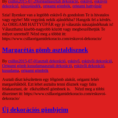
By
csillus
2015-07-20
origami
asztali dekoráció
,
esküvő
,
esküvői
dekoráció
,
nászajándék
,
origami gömbök
,
origami hattyúpár
Szia! Ilyenkor van a legtöbb esküvő és gondolom Te is hivatalos
vagy egybe! Mit vegyünk nekik ajándékba? Hangzik fel a kérdés.
Az ORIGAMI HATTYÚPÁR egy jó választás nászajándéknak is!
Választhatsz kisebb-nagyobb között vagy megbeszélhetjük Te
milyet szeretnél! Nézd meg a többit itt:
https://www.csillaorigamidekoracio.com/eskuvoi-dekoracio/
Margarétás gömb asztaldísznek
By
csillus
2015-07-01
asztali dekoráció
,
esküvő
,
esküvői dekoráció
,
Origami gömb kusudama
asztali dekoráció
,
esküvői dekoráció
,
kusudama
,
origami gömbök
Asztali díszt készítettem egy félgömb alakút, origami fehér
margarétákból. Ezt lehet asztalra tenni dísznek vagy falra
felakasztani, de elkészíthető gömbnek is. Nézd meg a többi
díszeimet itt: https://www.csillaorigamidekoracio.com/eskuvoi-
dekoracio/
Új dekorációs gömbjeim