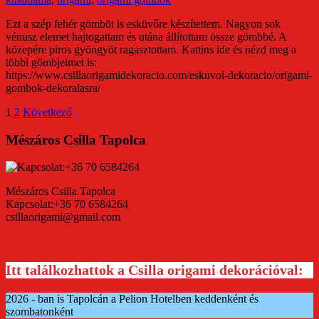
Ezt a szép fehér gömböt is esküvőre készítettem. Nagyon sok
vénusz elemet hajtogattam és utána állítottam össze gömbbé. A
közepére piros gyöngyöt ragasztottam. Kattins ide és nézd meg a
többi gömbjeimet is:
https://www.csillaorigamidekoracio.com/eskuvoi-dekoracio/origami-
gombok-dekoralasra/
Bejegyzések
1
2
Következő
lapozása
Mészáros Csilla Tapolca
Mészáros Csilla Tapolca
Kapcsolat:+36 70 6584264
csillaorigami@gmail.com
Itt találkozhattok a Csilla origami dekorációval:
2026 - ban is Tapolcán a Pelion Hotelben keddenként és
szombatonként