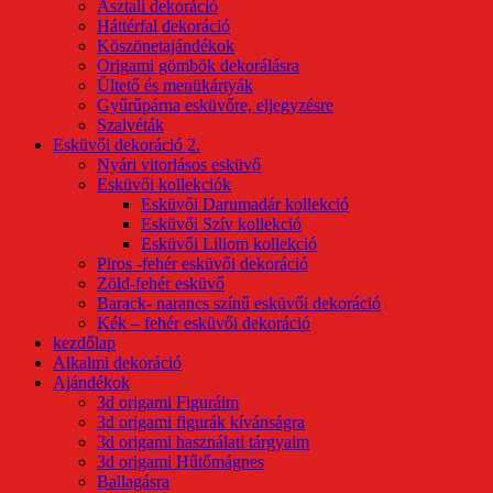
Asztali dekoráció
Háttérfal dekoráció
Köszönetajándékok
Origami gömbök dekorálásra
Ültető és menükártyák
Gyűrűpárna esküvőre, eljegyzésre
Szalvéták
Esküvői dekoráció 2.
Nyári vitorlásos esküvő
Esküvői kollekciók
Esküvői Darumadár kollekció
Esküvői Szív kollekció
Esküvői Liliom kollekció
Piros -fehér esküvői dekoráció
Zöld-fehér esküvő
Barack- narancs színű esküvői dekoráció
Kék – fehér esküvői dekoráció
kezdőlap
Alkalmi dekoráció
Ajándékok
3d origami Figuráim
3d origami figurák kívánságra
3d origami használati tárgyaim
3d origami Hűtőmágnes
Ballagásra