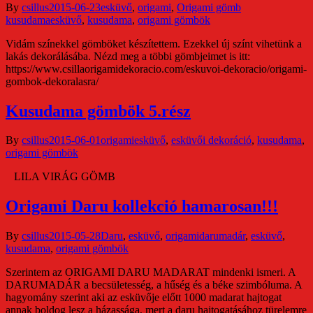
By
csillus
2015-06-23
esküvő
,
origami
,
Origami gömb
kusudama
esküvő
,
kusudama
,
origami gömbök
Vidám színekkel gömböket készítettem. Ezekkel új színt vihetünk a
lakás dekorálásába. Nézd meg a többi gömbjeimet is itt:
https://www.csillaorigamidekoracio.com/eskuvoi-dekoracio/origami-
gombok-dekoralasra/
Kusudama gömbök 5.rész
By
csillus
2015-06-01
origami
esküvő
,
esküvői dekoráció
,
kusudama
,
origami gömbök
LILA VIRÁG GÖMB
Origami Daru kollekció hamarosan!!!
By
csillus
2015-05-28
Daru
,
esküvő
,
origami
darumadár
,
esküvő
,
kusudama
,
origami gömbök
Szerintem az ORIGAMI DARU MADARAT mindenki ismeri. A
DARUMADÁR a becsületesség, a hűség és a béke szimbóluma. A
hagyomány szerint aki az esküvője előtt 1000 madarat hajtogat
annak boldog lesz a házassága, mert a daru hajtogatásához türelemre