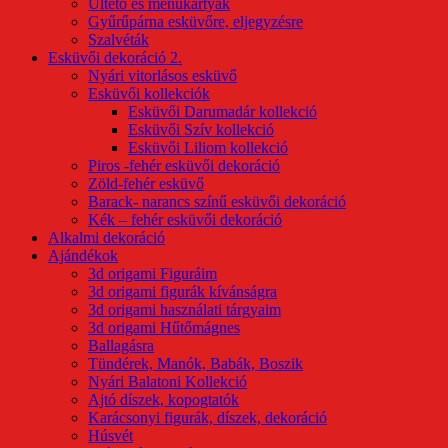
Ültető és menükártyák
Gyűrűpárna esküvőre, eljegyzésre
Szalvéták
Esküvői dekoráció 2.
Nyári vitorlásos esküvő
Esküvői kollekciók
Esküvői Darumadár kollekció
Esküvői Szív kollekció
Esküvői Liliom kollekció
Piros -fehér esküvői dekoráció
Zöld-fehér esküvő
Barack- narancs színű esküvői dekoráció
Kék – fehér esküvői dekoráció
Alkalmi dekoráció
Ajándékok
3d origami Figuráim
3d origami figurák kívánságra
3d origami használati tárgyaim
3d origami Hűtőmágnes
Ballagásra
Tündérek, Manók, Babák, Boszik
Nyári Balatoni Kollekció
Ajtó díszek, kopogtatók
Karácsonyi figurák, díszek, dekoráció
Húsvét