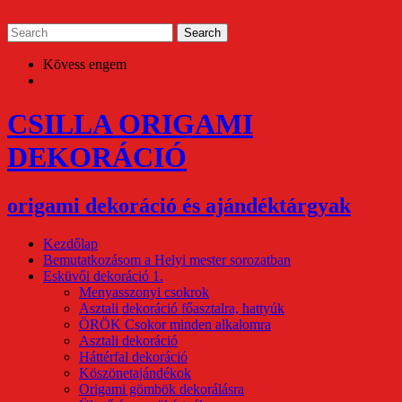
Skip
to
content
Kövess engem
CSILLA ORIGAMI
DEKORÁCIÓ
origami dekoráció és ajándéktárgyak
Kezdőlap
Bemutatkozásom a Helyi mester sorozatban
Esküvői dekoráció 1.
Menyasszonyi csokrok
Asztali dekoráció főasztalra, hattyúk
ÖRÖK Csokor minden alkalomra
Asztali dekoráció
Háttérfal dekoráció
Köszönetajándékok
Origami gömbök dekorálásra