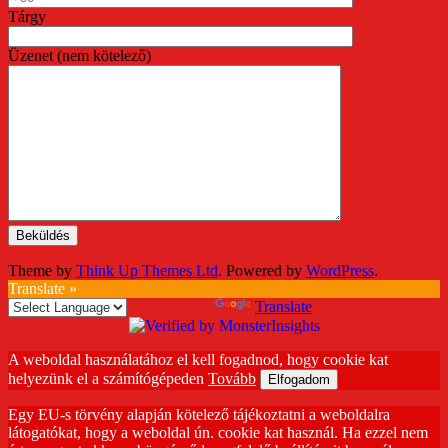
Tárgy
Üzenet (nem kötelező)
Theme by
Think Up Themes Ltd
. Powered by
WordPress
.
Translate »
Powered by
Translate
A weboldal használatához el kell fogadnod, hogy cookie kat
helyezünk el a számítógépeden
Tovább
Elfogadom
Egy EU-s törvény alapján kötelező tájékoztatni a weboldalra
látogatókat, hogy a weboldal ún. cookie kat használ. Ha ezzel nem