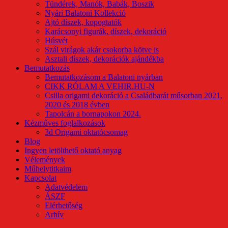
Tündérek, Manók, Babák, Boszik
Nyári Balatoni Kollekció
Ajtó díszek, kopogtatók
Karácsonyi figurák, díszek, dekoráció
Húsvét
Szál virágok akár csokorba kötve is
Asztali díszek, dekorációk ajándékba
Bemutatkozás
Bemutatkozásom a Balatoni nyárban
CIKK RÓLAM A VEHIR.HU-N
Csilla origami dekoráció a Családbarát műsorban 2021,
2020 és 2018 évben
Tapolcán a bornapokon 2024.
Kézműves foglalkozások
3d Origami oktatócsomag
Blog
Ingyen letölthető oktató anyag
Vélemények
Műhelytitkaim
Kapcsolat
Adatvédelem
ÁSZF
Elérhetőség
Arhív