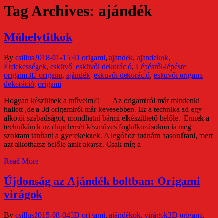
Tag Archives: ajándék
Műhelytitkok
By
csillus
2018-01-15
3D origami
,
ajándék
,
ajándékok
,
Érdekességek
,
esküvő
,
esküvői dekoráció
,
Lépésről-lépésre
origami
3D origami
,
ajándék
,
esküvői dekoráció
,
esküvői origami
dekoráció
,
origami
Hogyan készülnek a műveim?! Az origamiról már mindenki
hallott ,de a 3d origamiról már kevesebben. Ez a technika ad egy
alkotói szabadságot, mondhatni bármi elkészíthető belőle. Ennek a
technikának az alapelemét kézműves foglalkozásokon is meg
szoktam tanítani a gyerekeknek. A legóhoz tudnám hasonlítani, mert
azt alkothatsz belőle amit akarsz. Csak míg a
Read More
Újdonság az Ajándék boltban: Origami
virágok
By
csillus
2015-08-04
3D origami
,
ajándékok
,
virágok
3D origami
,