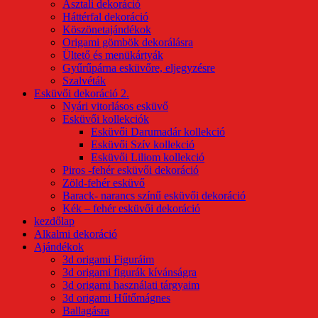
Asztali dekoráció
Háttérfal dekoráció
Köszönetajándékok
Origami gömbök dekorálásra
Ültető és menükártyák
Gyűrűpárna esküvőre, eljegyzésre
Szalvéták
Esküvői dekoráció 2.
Nyári vitorlásos esküvő
Esküvői kollekciók
Esküvői Darumadár kollekció
Esküvői Szív kollekció
Esküvői Liliom kollekció
Piros -fehér esküvői dekoráció
Zöld-fehér esküvő
Barack- narancs színű esküvői dekoráció
Kék – fehér esküvői dekoráció
kezdőlap
Alkalmi dekoráció
Ajándékok
3d origami Figuráim
3d origami figurák kívánságra
3d origami használati tárgyaim
3d origami Hűtőmágnes
Ballagásra