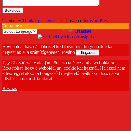
Theme by
Think Up Themes Ltd
. Powered by
WordPress
.
Translate »
Powered by
Translate
A weboldal használatához el kell fogadnod, hogy cookie kat
helyezünk el a számítógépeden
Tovább
Elfogadom
Egy EU-s törvény alapján kötelező tájékoztatni a weboldalra
látogatókat, hogy a weboldal ún. cookie kat használ. Ha ezzel nem
értesz egyet akkor a böngésződ megfelelő beállításait használva
tiltsd le a cookie-k tárolását.
Bezárás