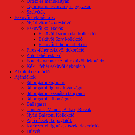
Ültető és menükártyák
Gyűrűpárna esküvőre, eljegyzésre
Szalvéták
Esküvői dekoráció 2.
Nyári vitorlásos esküvő
Esküvői kollekciók
Esküvői Darumadár kollekció
Esküvői Szív kollekció
Esküvői Liliom kollekció
Piros -fehér esküvői dekoráció
Zöld-fehér esküvő
Barack- narancs színű esküvői dekoráció
Kék – fehér esküvői dekoráció
Alkalmi dekoráció
Ajándékok
3d origami Figuráim
3d origami figurák kívánságra
3d origami használati tárgyaim
3d origami Hűtőmágnes
Ballagásra
Tündérek, Manók, Babák, Boszik
Nyári Balatoni Kollekció
Ajtó díszek, kopogtatók
Karácsonyi figurák, díszek, dekoráció
Húsvét