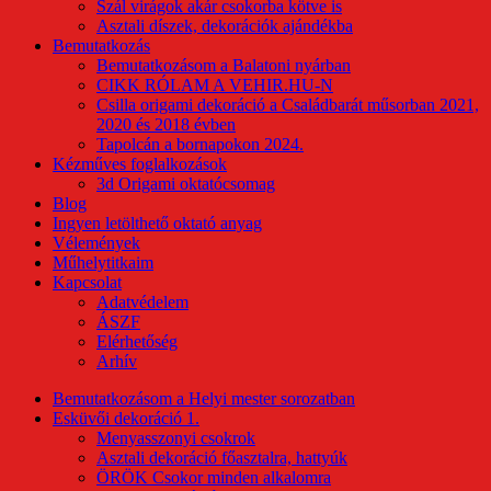
Szál virágok akár csokorba kötve is
Asztali díszek, dekorációk ajándékba
Bemutatkozás
Bemutatkozásom a Balatoni nyárban
CIKK RÓLAM A VEHIR.HU-N
Csilla origami dekoráció a Családbarát műsorban 2021,
2020 és 2018 évben
Tapolcán a bornapokon 2024.
Kézműves foglalkozások
3d Origami oktatócsomag
Blog
Ingyen letölthető oktató anyag
Vélemények
Műhelytitkaim
Kapcsolat
Adatvédelem
ÁSZF
Elérhetőség
Arhív
Bemutatkozásom a Helyi mester sorozatban
Esküvői dekoráció 1.
Menyasszonyi csokrok
Asztali dekoráció főasztalra, hattyúk
ÖRÖK Csokor minden alkalomra