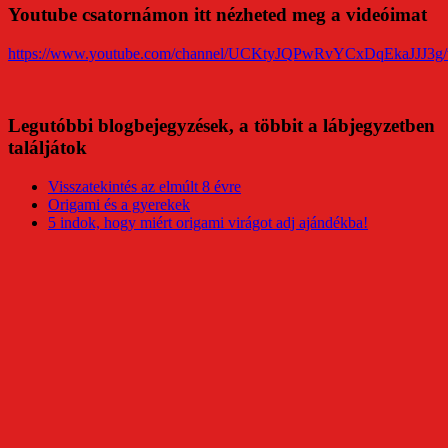
Youtube csatornámon itt nézheted meg a videóimat
https://www.youtube.com/channel/UCKtyJQPwRvYCxDqEkaJJJ3g/
Legutóbbi blogbejegyzések, a többit a lábjegyzetben
találjátok
Visszatekintés az elmúlt 8 évre
Origami és a gyerekek
5 indok, hogy miért origami virágot adj ajándékba!