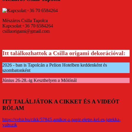
Mészáros Csilla Tapolca
Kapcsolat:+36 70 6584264
csillaorigami@gmail.com
Itt találkozhattok a Csilla origami dekorációval:
2026 - ban is Tapolcán a Pelion Hotelben keddenként és
szombatonként
Június 26-28.-ig Keszthelyen a Mólónál
ITT TALÁLJÁTOK A CIKKET ÉS A VIDEÓT
RÓLAM
https://vehir.hu/cikk/57845-amikor-a-papir-eletre-kel-es-jatekka-
valtozik