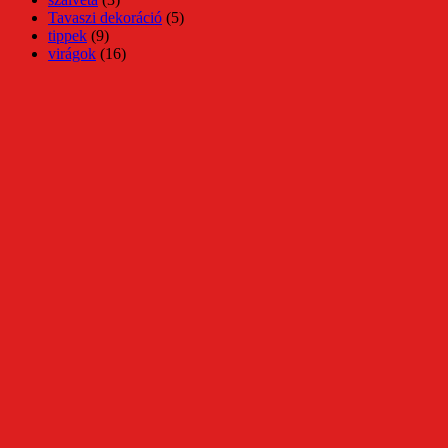
Tavaszi dekoráció
(5)
tippek
(9)
virágok
(16)