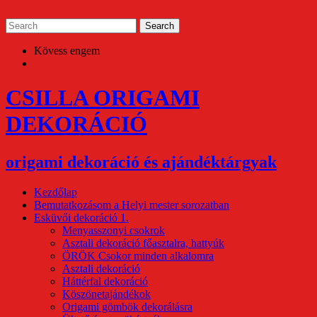
Skip
to
content
Kövess engem
CSILLA ORIGAMI
DEKORÁCIÓ
origami dekoráció és ajándéktárgyak
Kezdőlap
Bemutatkozásom a Helyi mester sorozatban
Esküvői dekoráció 1.
Menyasszonyi csokrok
Asztali dekoráció főasztalra, hattyúk
ÖRÖK Csokor minden alkalomra
Asztali dekoráció
Háttérfal dekoráció
Köszönetajándékok
Origami gömbök dekorálásra