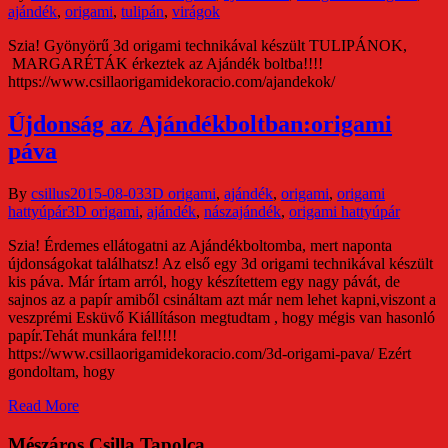
ajándék
,
origami
,
tulipán
,
virágok
Szia! Gyönyörű 3d origami technikával készült TULIPÁNOK,
MARGARÉTÁK érkeztek az Ajándék boltba!!!!
https://www.csillaorigamidekoracio.com/ajandekok/
Újdonság az Ajándékboltban:origami
páva
By
csillus
2015-08-03
3D origami
,
ajándék
,
origami
,
origami
hattyúpár
3D origami
,
ajándék
,
nászajándék
,
origami hattyúpár
Szia! Érdemes ellátogatni az Ajándékboltomba, mert naponta
újdonságokat találhatsz! Az első egy 3d origami technikával készült
kis páva. Már írtam arról, hogy készítettem egy nagy pávát, de
sajnos az a papír amiből csináltam azt már nem lehet kapni,viszont a
veszprémi Esküvő Kiállításon megtudtam , hogy mégis van hasonló
papír.Tehát munkára fel!!!!
https://www.csillaorigamidekoracio.com/3d-origami-pava/ Ezért
gondoltam, hogy
Read More
Mészáros Csilla Tapolca