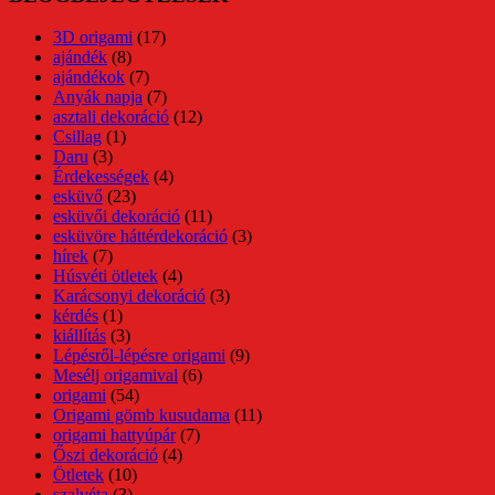
3D origami
(17)
ajándék
(8)
ajándékok
(7)
Anyák napja
(7)
asztali dekoráció
(12)
Csillag
(1)
Daru
(3)
Érdekességek
(4)
esküvő
(23)
esküvői dekoráció
(11)
esküvöre háttérdekoráció
(3)
hírek
(7)
Húsvéti ötletek
(4)
Karácsonyi dekoráció
(3)
kérdés
(1)
kiállítás
(3)
Lépésről-lépésre origami
(9)
Mesélj origamival
(6)
origami
(54)
Origami gömb kusudama
(11)
origami hattyúpár
(7)
Őszi dekoráció
(4)
Ötletek
(10)
szalvéta
(3)