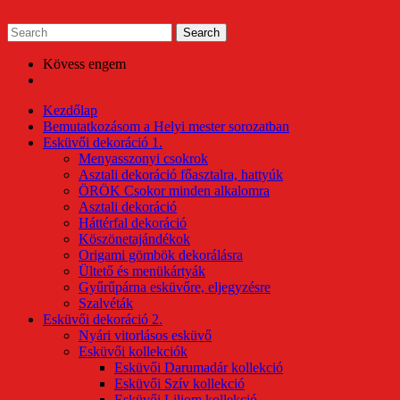
Skip
to
content
Kövess engem
Kezdőlap
Bemutatkozásom a Helyi mester sorozatban
Esküvői dekoráció 1.
Menyasszonyi csokrok
Asztali dekoráció főasztalra, hattyúk
ÖRÖK Csokor minden alkalomra
Asztali dekoráció
Háttérfal dekoráció
Köszönetajándékok
Origami gömbök dekorálásra
Ültető és menükártyák
Gyűrűpárna esküvőre, eljegyzésre
Szalvéták
Esküvői dekoráció 2.
Nyári vitorlásos esküvő
Esküvői kollekciók
Esküvői Darumadár kollekció
Esküvői Szív kollekció
Esküvői Liliom kollekció