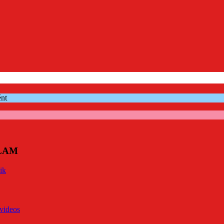
ént
ÓLAM
ik
videos