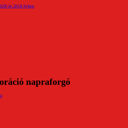
2020 és 2018 évben
koráció napraforgó
gó