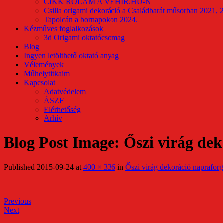
CIKK RÓLAM A VEHIR.HU-N
Csilla origami dekoráció a Családbarát műsorban 2021, 
Tapolcán a bornapokon 2024.
Kézműves foglalkozások
3d Origami oktatócsomag
Blog
Ingyen letölthető oktató anyag
Vélemények
Műhelytitkaim
Kapcsolat
Adatvédelem
ÁSZF
Elérhetőség
Arhív
Blog Post Image: Őszi virág de
Published
2015-09-24
at
400 × 336
in
Őszi virág dekoráció naprafor
Previous
Next