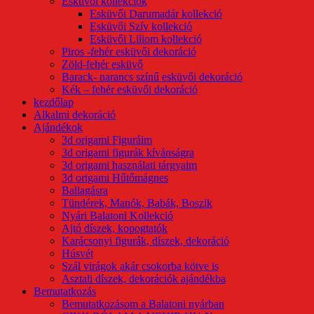
Esküvői kollekciók
Esküvői Darumadár kollekció
Esküvői Szív kollekció
Esküvői Liliom kollekció
Piros -fehér esküvői dekoráció
Zöld-fehér esküvő
Barack- narancs színű esküvői dekoráció
Kék – fehér esküvői dekoráció
kezdőlap
Alkalmi dekoráció
Ajándékok
3d origami Figuráim
3d origami figurák kívánságra
3d origami használati tárgyaim
3d origami Hűtőmágnes
Ballagásra
Tündérek, Manók, Babák, Boszik
Nyári Balatoni Kollekció
Ajtó díszek, kopogtatók
Karácsonyi figurák, díszek, dekoráció
Húsvét
Szál virágok akár csokorba kötve is
Asztali díszek, dekorációk ajándékba
Bemutatkozás
Bemutatkozásom a Balatoni nyárban