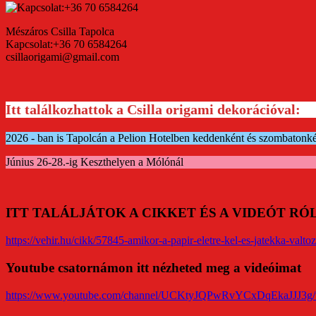
Mészáros Csilla Tapolca
Kapcsolat:+36 70 6584264
csillaorigami@gmail.com
Itt találkozhattok a Csilla origami dekorációval:
2026 - ban is Tapolcán a Pelion Hotelben keddenként és szombatonk
Június 26-28.-ig Keszthelyen a Mólónál
ITT TALÁLJÁTOK A CIKKET ÉS A VIDEÓT R
https://vehir.hu/cikk/57845-amikor-a-papir-eletre-kel-es-jatekka-valtoz
Youtube csatornámon itt nézheted meg a videóimat
https://www.youtube.com/channel/UCKtyJQPwRvYCxDqEkaJJJ3g/