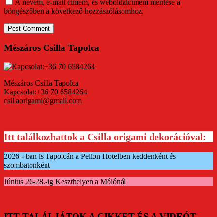
A nevem, e-mail címem, és weboldalcímem mentése a
böngészőben a következő hozzászólásomhoz.
Mészáros Csilla Tapolca
Mészáros Csilla Tapolca
Kapcsolat:+36 70 6584264
csillaorigami@gmail.com
Itt találkozhattok a Csilla origami dekorációval:
2026 - ban is Tapolcán a Pelion Hotelben keddenként és
szombatonként
Június 26-28.-ig Keszthelyen a Mólónál
ITT TALÁLJÁTOK A CIKKET ÉS A VIDEÓT