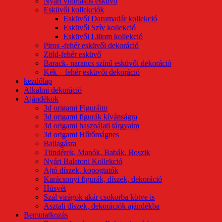
Nyári vitorlásos esküvő
Esküvői kollekciók
Esküvői Darumadár kollekció
Esküvői Szív kollekció
Esküvői Liliom kollekció
Piros -fehér esküvői dekoráció
Zöld-fehér esküvő
Barack- narancs színű esküvői dekoráció
Kék – fehér esküvői dekoráció
kezdőlap
Alkalmi dekoráció
Ajándékok
3d origami Figuráim
3d origami figurák kívánságra
3d origami használati tárgyaim
3d origami Hűtőmágnes
Ballagásra
Tündérek, Manók, Babák, Boszik
Nyári Balatoni Kollekció
Ajtó díszek, kopogtatók
Karácsonyi figurák, díszek, dekoráció
Húsvét
Szál virágok akár csokorba kötve is
Asztali díszek, dekorációk ajándékba
Bemutatkozás