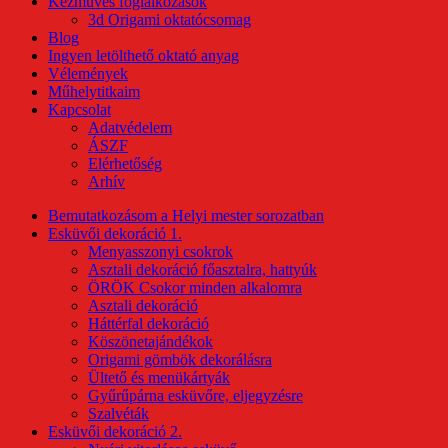
Kézműves foglalkozások
3d Origami oktatócsomag
Blog
Ingyen letölthető oktató anyag
Vélemények
Műhelytitkaim
Kapcsolat
Adatvédelem
ÁSZF
Elérhetőség
Arhív
Bemutatkozásom a Helyi mester sorozatban
Esküvői dekoráció 1.
Menyasszonyi csokrok
Asztali dekoráció főasztalra, hattyúk
ÖRÖK Csokor minden alkalomra
Asztali dekoráció
Háttérfal dekoráció
Köszönetajándékok
Origami gömbök dekorálásra
Ültető és menükártyák
Gyűrűpárna esküvőre, eljegyzésre
Szalvéták
Esküvői dekoráció 2.