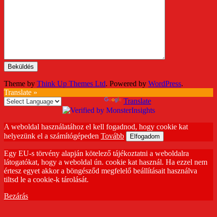
Theme by
Think Up Themes Ltd
. Powered by
WordPress
.
Translate »
Powered by
Translate
A weboldal használatához el kell fogadnod, hogy cookie kat
helyezünk el a számítógépeden
Tovább
Elfogadom
Egy EU-s törvény alapján kötelező tájékoztatni a weboldalra
látogatókat, hogy a weboldal ún. cookie kat használ. Ha ezzel nem
értesz egyet akkor a böngésződ megfelelő beállításait használva
tiltsd le a cookie-k tárolását.
Bezárás