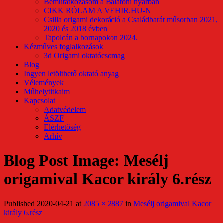
Bemutatkozásom a Balatoni nyárban
CIKK RÓLAM A VEHIR.HU-N
Csilla origami dekoráció a Családbarát műsorban 2021,
2020 és 2018 évben
Tapolcán a bornapokon 2024.
Kézműves foglalkozások
3d Origami oktatócsomag
Blog
Ingyen letölthető oktató anyag
Vélemények
Műhelytitkaim
Kapcsolat
Adatvédelem
ÁSZF
Elérhetőség
Arhív
Blog Post Image: Mesélj
origamival Kacor király 6.rész
Published
2020-04-21
at
2085 × 2887
in
Mesélj origamival Kacor
király 6.rész