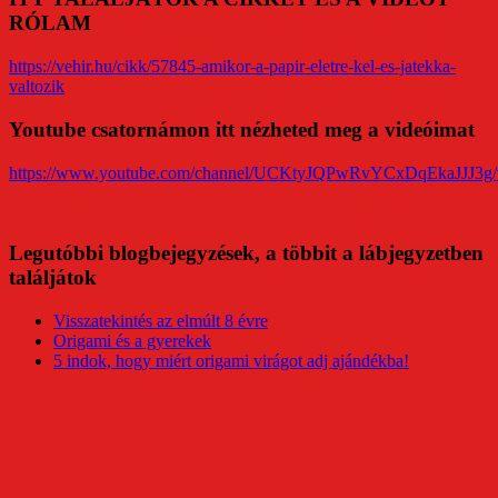
RÓLAM
https://vehir.hu/cikk/57845-amikor-a-papir-eletre-kel-es-jatekka-
valtozik
Youtube csatornámon itt nézheted meg a videóimat
https://www.youtube.com/channel/UCKtyJQPwRvYCxDqEkaJJJ3g/
Legutóbbi blogbejegyzések, a többit a lábjegyzetben
találjátok
Visszatekintés az elmúlt 8 évre
Origami és a gyerekek
5 indok, hogy miért origami virágot adj ajándékba!