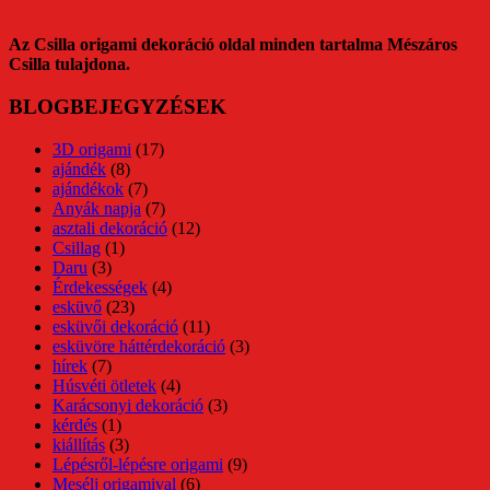
Az Csilla origami dekoráció oldal minden tartalma Mészáros
Csilla tulajdona.
BLOGBEJEGYZÉSEK
3D origami
(17)
ajándék
(8)
ajándékok
(7)
Anyák napja
(7)
asztali dekoráció
(12)
Csillag
(1)
Daru
(3)
Érdekességek
(4)
esküvő
(23)
esküvői dekoráció
(11)
esküvöre háttérdekoráció
(3)
hírek
(7)
Húsvéti ötletek
(4)
Karácsonyi dekoráció
(3)
kérdés
(1)
kiállítás
(3)
Lépésről-lépésre origami
(9)
Mesélj origamival
(6)