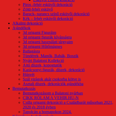
Piros -fehér esküvői dekoráció
Zöld-fehér esküvő
Barack- narancs színű esküvői dekoráció
Kék – fehér esküvői dekoráció
Alkalmi dekoráció
Ajándékok
3d origami Figuráim
3d origami figurák kívánságra
3d origami használati tárgyaim
3d origami Hűtőmágnes
Ballagásra
Tündérek, Manók, Babák, Boszik
Nyári Balatoni Kollekció
Ajtó díszek, kopogtatók
Karácsonyi figurák, díszek, dekoráció
Húsvét
Szál virágok akár csokorba kötve is
Asztali díszek, dekorációk ajándékba
Bemutatkozás
Bemutatkozásom a Balatoni nyárban
CIKK RÓLAM A VEHIR.HU-N
Csilla origami dekoráció a Családbarát műsorban 2021,
2020 és 2018 évben
Tapolcán a bornapokon 2024.