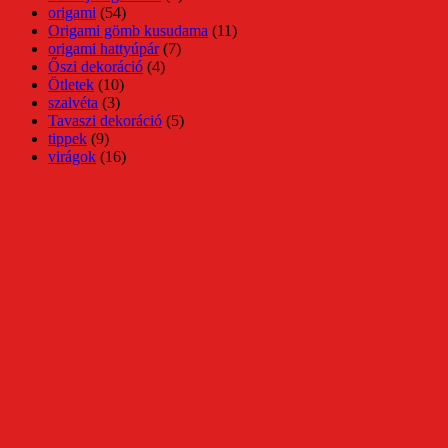
origami
(54)
Origami gömb kusudama
(11)
origami hattyúpár
(7)
Őszi dekoráció
(4)
Ötletek
(10)
szalvéta
(3)
Tavaszi dekoráció
(5)
tippek
(9)
virágok
(16)