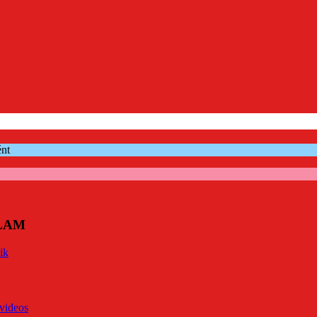
ént
ÓLAM
ik
videos