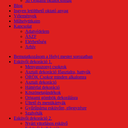
3d Origami oktatócsomag
Blog
Ingyen letölthető oktató anyag
Vélemények
Műhelytitkaim
Kapcsolat
Adatvédelem
ÁSZF
Elérhetőség
Arhív
Bemutatkozásom a Helyi mester sorozatban
Esküvői dekoráció 1.
Menyasszonyi csokrok
Asztali dekoráció főasztalra, hattyúk
ÖRÖK Csokor minden alkalomra
Asztali dekoráció
Háttérfal dekoráció
Köszönetajándékok
Origami gömbök dekorálásra
Ültető és menükártyák
Gyűrűpárna esküvőre, eljegyzésre
Szalvéták
Esküvői dekoráció 2.
Nyári vitorlásos esküvő