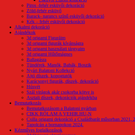
Piros -fehér esküvői dekoráció
Zöld-fehér esküvő
Barack- narancs színű esküvői dekoráció
Kék – fehér esküvői dekoráció
Alkalmi dekoráció
Ajándékok
3d origami Figuráim
3d origami figurák kívánságra
3d origami használati tárgyaim
3d origami Hűtőmágnes
Ballagásra
Tündérek, Manók, Babák, Boszik
Nyári Balatoni Kollekció
Ajtó díszek, kopogtatók
Karácsonyi figurák, díszek, dekoráció
Húsvét
Szál virágok akár csokorba kötve is
Asztali díszek, dekorációk ajándékba
Bemutatkozás
Bemutatkozásom a Balatoni nyárban
CIKK RÓLAM A VEHIR.HU-N
Csilla origami dekoráció a Családbarát műsorban 2021, 
Tapolcán a bornapokon 2024.
Kézműves foglalkozások