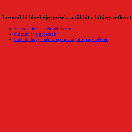
Legutóbbi blogbejegyzések, a többit a lábjegyzetben t
Visszatekintés az elmúlt 8 évre
Origami és a gyerekek
5 indok, hogy miért origami virágot adj ajándékba!