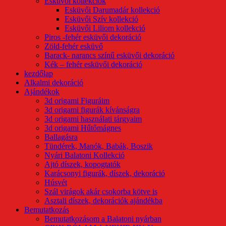
Esküvői kollekciók
Esküvői Darumadár kollekció
Esküvői Szív kollekció
Esküvői Liliom kollekció
Piros -fehér esküvői dekoráció
Zöld-fehér esküvő
Barack- narancs színű esküvői dekoráció
Kék – fehér esküvői dekoráció
kezdőlap
Alkalmi dekoráció
Ajándékok
3d origami Figuráim
3d origami figurák kívánságra
3d origami használati tárgyaim
3d origami Hűtőmágnes
Ballagásra
Tündérek, Manók, Babák, Boszik
Nyári Balatoni Kollekció
Ajtó díszek, kopogtatók
Karácsonyi figurák, díszek, dekoráció
Húsvét
Szál virágok akár csokorba kötve is
Asztali díszek, dekorációk ajándékba
Bemutatkozás
Bemutatkozásom a Balatoni nyárban