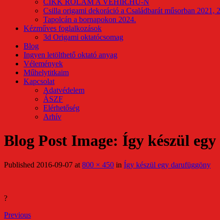
CIKK RÓLAM A VEHIR.HU-N
Csilla origami dekoráció a Családbarát műsorban 2021, 
Tapolcán a bornapokon 2024.
Kézműves foglalkozások
3d Origami oktatócsomag
Blog
Ingyen letölthető oktató anyag
Vélemények
Műhelytitkaim
Kapcsolat
Adatvédelem
ÁSZF
Elérhetőség
Arhív
Blog Post Image: Így készül eg
Published
2016-09-07
at
800 × 450
in
Így készül egy darufüggöny
?
Previous