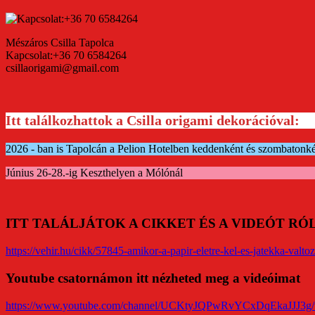
Mészáros Csilla Tapolca
Kapcsolat:+36 70 6584264
csillaorigami@gmail.com
Itt találkozhattok a Csilla origami dekorációval:
2026 - ban is Tapolcán a Pelion Hotelben keddenként és szombatonk
Június 26-28.-ig Keszthelyen a Mólónál
ITT TALÁLJÁTOK A CIKKET ÉS A VIDEÓT R
https://vehir.hu/cikk/57845-amikor-a-papir-eletre-kel-es-jatekka-valtoz
Youtube csatornámon itt nézheted meg a videóimat
https://www.youtube.com/channel/UCKtyJQPwRvYCxDqEkaJJJ3g/