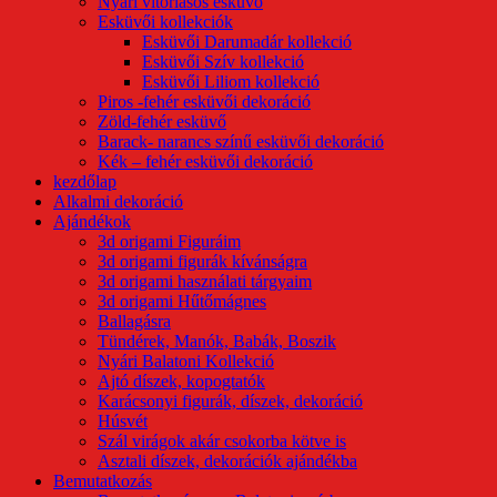
Nyári vitorlásos esküvő
Esküvői kollekciók
Esküvői Darumadár kollekció
Esküvői Szív kollekció
Esküvői Liliom kollekció
Piros -fehér esküvői dekoráció
Zöld-fehér esküvő
Barack- narancs színű esküvői dekoráció
Kék – fehér esküvői dekoráció
kezdőlap
Alkalmi dekoráció
Ajándékok
3d origami Figuráim
3d origami figurák kívánságra
3d origami használati tárgyaim
3d origami Hűtőmágnes
Ballagásra
Tündérek, Manók, Babák, Boszik
Nyári Balatoni Kollekció
Ajtó díszek, kopogtatók
Karácsonyi figurák, díszek, dekoráció
Húsvét
Szál virágok akár csokorba kötve is
Asztali díszek, dekorációk ajándékba
Bemutatkozás