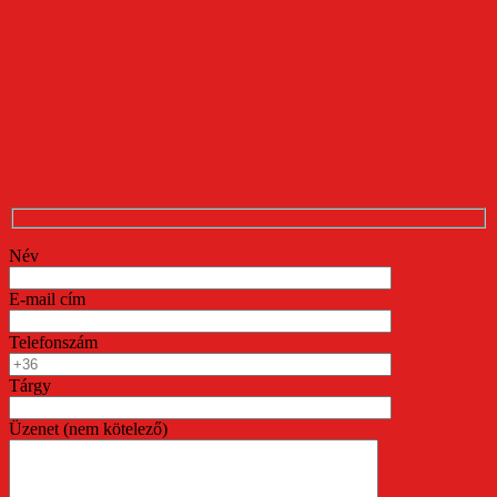
Név
E-mail cím
Telefonszám
Tárgy
Üzenet (nem kötelező)