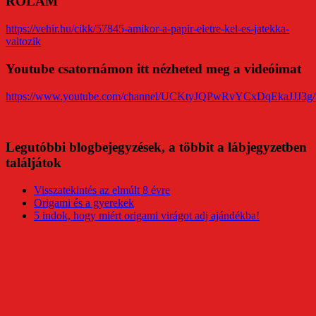
RÓLAM
https://vehir.hu/cikk/57845-amikor-a-papir-eletre-kel-es-jatekka-
valtozik
Youtube csatornámon itt nézheted meg a videóimat
https://www.youtube.com/channel/UCKtyJQPwRvYCxDqEkaJJJ3g/
Legutóbbi blogbejegyzések, a többit a lábjegyzetben
találjátok
Visszatekintés az elmúlt 8 évre
Origami és a gyerekek
5 indok, hogy miért origami virágot adj ajándékba!