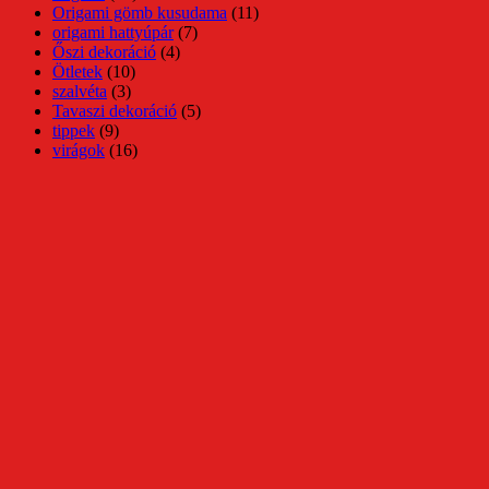
Origami gömb kusudama
(11)
origami hattyúpár
(7)
Őszi dekoráció
(4)
Ötletek
(10)
szalvéta
(3)
Tavaszi dekoráció
(5)
tippek
(9)
virágok
(16)