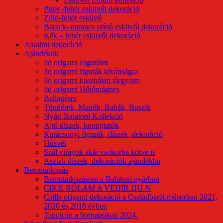
Piros -fehér esküvői dekoráció
Zöld-fehér esküvő
Barack- narancs színű esküvői dekoráció
Kék – fehér esküvői dekoráció
Alkalmi dekoráció
Ajándékok
3d origami Figuráim
3d origami figurák kívánságra
3d origami használati tárgyaim
3d origami Hűtőmágnes
Ballagásra
Tündérek, Manók, Babák, Boszik
Nyári Balatoni Kollekció
Ajtó díszek, kopogtatók
Karácsonyi figurák, díszek, dekoráció
Húsvét
Szál virágok akár csokorba kötve is
Asztali díszek, dekorációk ajándékba
Bemutatkozás
Bemutatkozásom a Balatoni nyárban
CIKK RÓLAM A VEHIR.HU-N
Csilla origami dekoráció a Családbarát műsorban 2021,
2020 és 2018 évben
Tapolcán a bornapokon 2024.