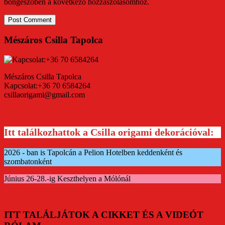
böngészőben a következő hozzászólásomhoz.
Mészáros Csilla Tapolca
Mészáros Csilla Tapolca
Kapcsolat:+36 70 6584264
csillaorigami@gmail.com
Itt találkozhattok a Csilla origami dekorációval:
2026 - ban is Tapolcán a Pelion Hotelben keddenként és
szombatonként
Június 26-28.-ig Keszthelyen a Mólónál
ITT TALÁLJÁTOK A CIKKET ÉS A VIDEÓT