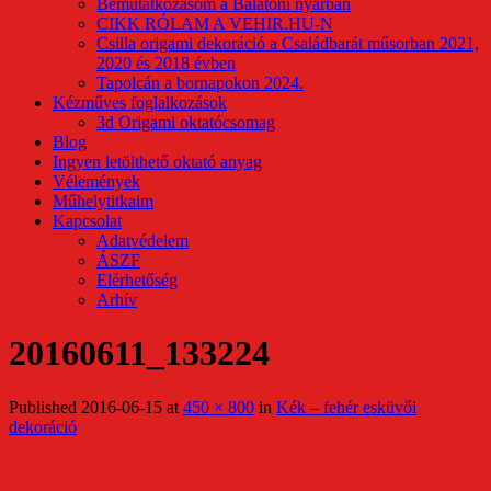
Bemutatkozásom a Balatoni nyárban
CIKK RÓLAM A VEHIR.HU-N
Csilla origami dekoráció a Családbarát műsorban 2021,
2020 és 2018 évben
Tapolcán a bornapokon 2024.
Kézműves foglalkozások
3d Origami oktatócsomag
Blog
Ingyen letölthető oktató anyag
Vélemények
Műhelytitkaim
Kapcsolat
Adatvédelem
ÁSZF
Elérhetőség
Arhív
20160611_133224
Published
2016-06-15
at
450 × 800
in
Kék – fehér esküvői
dekoráció