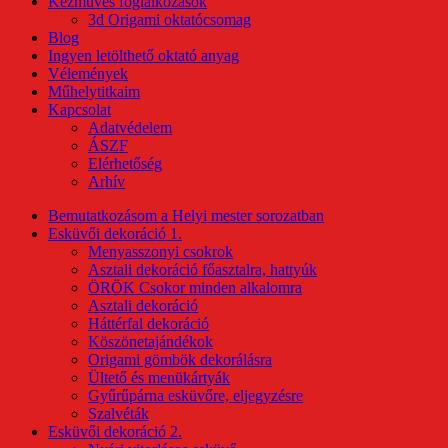
Kézműves foglalkozások
3d Origami oktatócsomag
Blog
Ingyen letölthető oktató anyag
Vélemények
Műhelytitkaim
Kapcsolat
Adatvédelem
ÁSZF
Elérhetőség
Arhív
Bemutatkozásom a Helyi mester sorozatban
Esküvői dekoráció 1.
Menyasszonyi csokrok
Asztali dekoráció főasztalra, hattyúk
ÖRÖK Csokor minden alkalomra
Asztali dekoráció
Háttérfal dekoráció
Köszönetajándékok
Origami gömbök dekorálásra
Ültető és menükártyák
Gyűrűpárna esküvőre, eljegyzésre
Szalvéták
Esküvői dekoráció 2.