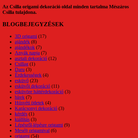
Az Csilla origami dekoráció oldal minden tartalma Mészáros
Csilla tulajdona.
BLOGBEJEGYZÉSEK
3D origami
(17)
ajándék
(8)
ajándékok
(7)
Anyák napja
(7)
asztali dekoráció
(12)
Csillag
(1)
Daru
(3)
Érdekességek
(4)
esküvő
(23)
esküvői dekoráció
(11)
esküvöre háttérdekoráció
(3)
hírek
(7)
Húsvéti ötletek
(4)
Karácsonyi dekoráció
(3)
kérdés
(1)
kiállítás
(3)
Lépésről-lépésre origami
(9)
Mesélj origamival
(6)
origami
(54)