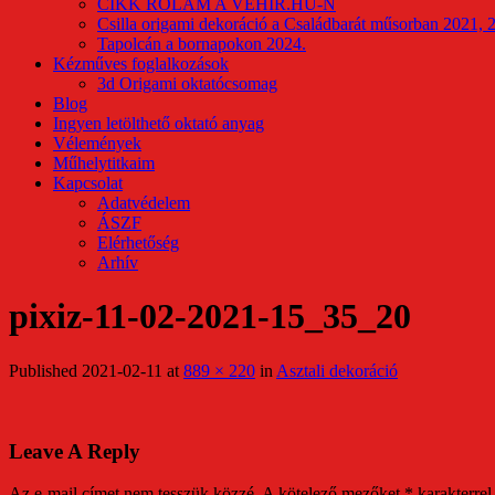
CIKK RÓLAM A VEHIR.HU-N
Csilla origami dekoráció a Családbarát műsorban 2021, 
Tapolcán a bornapokon 2024.
Kézműves foglalkozások
3d Origami oktatócsomag
Blog
Ingyen letölthető oktató anyag
Vélemények
Műhelytitkaim
Kapcsolat
Adatvédelem
ÁSZF
Elérhetőség
Arhív
pixiz-11-02-2021-15_35_20
Published
2021-02-11
at
889 × 220
in
Asztali dekoráció
Leave A Reply
Az e-mail címet nem tesszük közzé.
A kötelező mezőket
*
karakterrel 