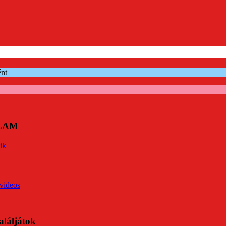
ént
ÓLAM
ik
videos
aláljátok