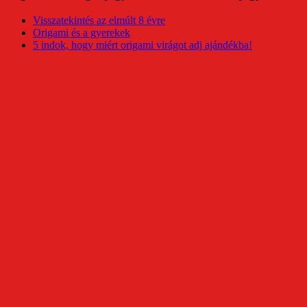
Visszatekintés az elmúlt 8 évre
Origami és a gyerekek
5 indok, hogy miért origami virágot adj ajándékba!