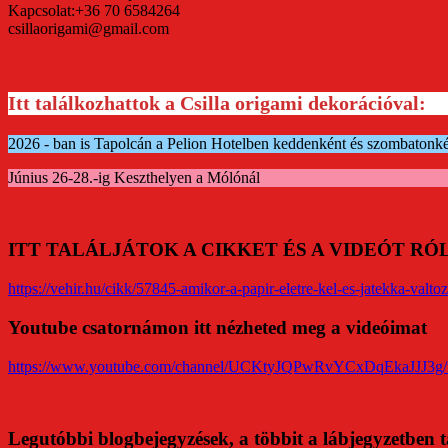
Kapcsolat:+36 70 6584264
csillaorigami@gmail.com
Itt találkozhattok a Csilla origami dekorációval:
2026 - ban is Tapolcán a Pelion Hotelben keddenként és szombatonk
Június 26-28.-ig Keszthelyen a Mólónál
ITT TALÁLJÁTOK A CIKKET ÉS A VIDEÓT R
https://vehir.hu/cikk/57845-amikor-a-papir-eletre-kel-es-jatekka-valtoz
Youtube csatornámon itt nézheted meg a videóimat
https://www.youtube.com/channel/UCKtyJQPwRvYCxDqEkaJJJ3g/
Legutóbbi blogbejegyzések, a többit a lábjegyzetben t