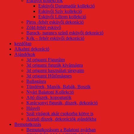
Esküvői kollekciók
Esküvői Darumadár kollekció
Esküvői Szív kollekció
Esküvői Liliom kollekció
Piros -fehér esküvői dekoráció
Zöld-fehér esküvő
Barack- narancs színű esküvői dekoráció
Kék – fehér esküvői dekoráció
kezdőlap
Alkalmi dekoráció
Ajándékok
3d origami Figuráim
3d origami figurák kívánságra
3d origami használati tárgyaim
3d origami Hűtőmágnes
Ballagásra
Tündérek, Manók, Babák, Boszik
Nyári Balatoni Kollekció
Ajtó díszek, kopogtatók
Karácsonyi figurák, díszek, dekoráció
Húsvét
Szál virágok akár csokorba kötve is
Asztali díszek, dekorációk ajándékba
Bemutatkozás
Bemutatkozásom a Balatoni nyárban