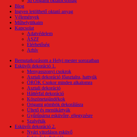
3d Origami oktatócsomag
Blog
Ingyen letölthető oktató anyag
Vélemények
Műhelytitkaim
Kapcsolat
Adatvédelem
ÁSZF
Elérhetőség
Arhív
Bemutatkozásom a Helyi mester sorozatban
Esküvői dekoráció 1.
Menyasszonyi csokrok
Asztali dekoráció főasztalra, hattyúk
ÖRÖK Csokor minden alkalomra
Asztali dekoráció
Háttérfal dekoráció
Köszönetajándékok
Origami gömbök dekorálásra
Ültető és menükártyák
Gyűrűpárna esküvőre, eljegyzésre
Szalvéták
Esküvői dekoráció 2.
Nyári vitorlásos esküvő