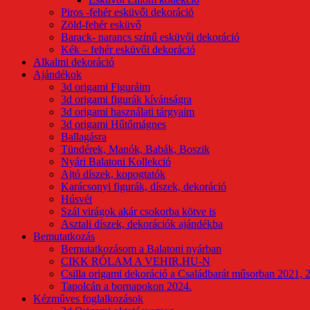
Piros -fehér esküvői dekoráció
Zöld-fehér esküvő
Barack- narancs színű esküvői dekoráció
Kék – fehér esküvői dekoráció
Alkalmi dekoráció
Ajándékok
3d origami Figuráim
3d origami figurák kívánságra
3d origami használati tárgyaim
3d origami Hűtőmágnes
Ballagásra
Tündérek, Manók, Babák, Boszik
Nyári Balatoni Kollekció
Ajtó díszek, kopogtatók
Karácsonyi figurák, díszek, dekoráció
Húsvét
Szál virágok akár csokorba kötve is
Asztali díszek, dekorációk ajándékba
Bemutatkozás
Bemutatkozásom a Balatoni nyárban
CIKK RÓLAM A VEHIR.HU-N
Csilla origami dekoráció a Családbarát műsorban 2021, 
Tapolcán a bornapokon 2024.
Kézműves foglalkozások