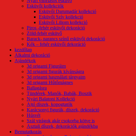
Nyári vitorlásos esküvő
Esküvői kollekciók
Esküvői Darumadár kollekció
Esküvői Szív kollekció
Esküvői Liliom kollekció
Piros -fehér esküvői dekoráció
Zöld-fehér esküvő
Barack- narancs színű esküvői dekoráció
Kék – fehér esküvői dekoráció
kezdőlap
Alkalmi dekoráció
Ajándékok
3d origami Figuráim
3d origami figurák kívánságra
3d origami használati tárgyaim
3d origami Hűtőmágnes
Ballagásra
Tündérek, Manók, Babák, Boszik
Nyári Balatoni Kollekció
Ajtó díszek, kopogtatók
Karácsonyi figurák, díszek, dekoráció
Húsvét
Szál virágok akár csokorba kötve is
Asztali díszek, dekorációk ajándékba
Bemutatkozás