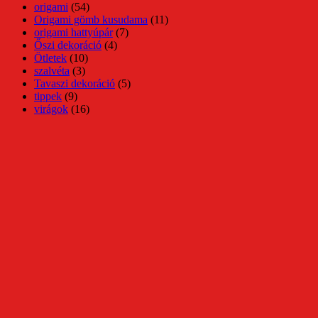
origami
(54)
Origami gömb kusudama
(11)
origami hattyúpár
(7)
Őszi dekoráció
(4)
Ötletek
(10)
szalvéta
(3)
Tavaszi dekoráció
(5)
tippek
(9)
virágok
(16)