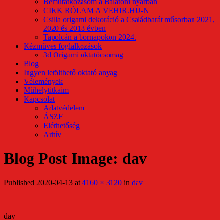
Bemutatkozásom a Balatoni nyárban
CIKK RÓLAM A VEHIR.HU-N
Csilla origami dekoráció a Családbarát műsorban 2021,
2020 és 2018 évben
Tapolcán a bornapokon 2024.
Kézműves foglalkozások
3d Origami oktatócsomag
Blog
Ingyen letölthető oktató anyag
Vélemények
Műhelytitkaim
Kapcsolat
Adatvédelem
ÁSZF
Elérhetőség
Arhív
Blog Post Image: dav
Published
2020-04-13
at
4160 × 3120
in
dav
dav