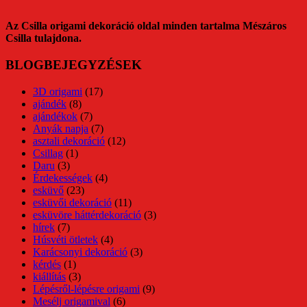
Az Csilla origami dekoráció oldal minden tartalma Mészáros
Csilla tulajdona.
BLOGBEJEGYZÉSEK
3D origami
(17)
ajándék
(8)
ajándékok
(7)
Anyák napja
(7)
asztali dekoráció
(12)
Csillag
(1)
Daru
(3)
Érdekességek
(4)
esküvő
(23)
esküvői dekoráció
(11)
esküvöre háttérdekoráció
(3)
hírek
(7)
Húsvéti ötletek
(4)
Karácsonyi dekoráció
(3)
kérdés
(1)
kiállítás
(3)
Lépésről-lépésre origami
(9)
Mesélj origamival
(6)