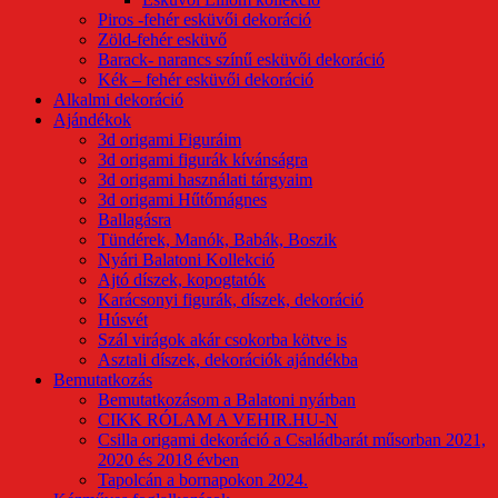
Piros -fehér esküvői dekoráció
Zöld-fehér esküvő
Barack- narancs színű esküvői dekoráció
Kék – fehér esküvői dekoráció
Alkalmi dekoráció
Ajándékok
3d origami Figuráim
3d origami figurák kívánságra
3d origami használati tárgyaim
3d origami Hűtőmágnes
Ballagásra
Tündérek, Manók, Babák, Boszik
Nyári Balatoni Kollekció
Ajtó díszek, kopogtatók
Karácsonyi figurák, díszek, dekoráció
Húsvét
Szál virágok akár csokorba kötve is
Asztali díszek, dekorációk ajándékba
Bemutatkozás
Bemutatkozásom a Balatoni nyárban
CIKK RÓLAM A VEHIR.HU-N
Csilla origami dekoráció a Családbarát műsorban 2021,
2020 és 2018 évben
Tapolcán a bornapokon 2024.