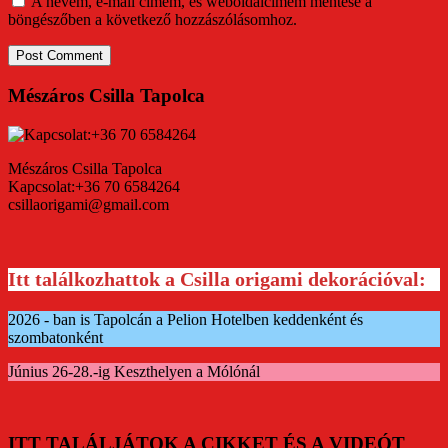
A nevem, e-mail címem, és weboldalcímem mentése a
böngészőben a következő hozzászólásomhoz.
Mészáros Csilla Tapolca
Mészáros Csilla Tapolca
Kapcsolat:+36 70 6584264
csillaorigami@gmail.com
Itt találkozhattok a Csilla origami dekorációval:
2026 - ban is Tapolcán a Pelion Hotelben keddenként és
szombatonként
Június 26-28.-ig Keszthelyen a Mólónál
ITT TALÁLJÁTOK A CIKKET ÉS A VIDEÓT