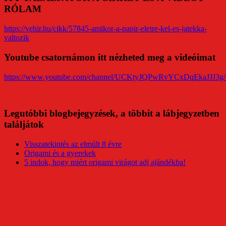
RÓLAM
https://vehir.hu/cikk/57845-amikor-a-papir-eletre-kel-es-jatekka-
valtozik
Youtube csatornámon itt nézheted meg a videóimat
https://www.youtube.com/channel/UCKtyJQPwRvYCxDqEkaJJJ3g/
Legutóbbi blogbejegyzések, a többit a lábjegyzetben
találjátok
Visszatekintés az elmúlt 8 évre
Origami és a gyerekek
5 indok, hogy miért origami virágot adj ajándékba!