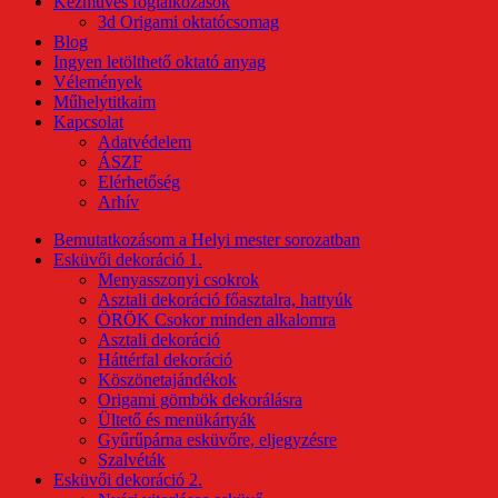
Kézműves foglalkozások
3d Origami oktatócsomag
Blog
Ingyen letölthető oktató anyag
Vélemények
Műhelytitkaim
Kapcsolat
Adatvédelem
ÁSZF
Elérhetőség
Arhív
Bemutatkozásom a Helyi mester sorozatban
Esküvői dekoráció 1.
Menyasszonyi csokrok
Asztali dekoráció főasztalra, hattyúk
ÖRÖK Csokor minden alkalomra
Asztali dekoráció
Háttérfal dekoráció
Köszönetajándékok
Origami gömbök dekorálásra
Ültető és menükártyák
Gyűrűpárna esküvőre, eljegyzésre
Szalvéták
Esküvői dekoráció 2.