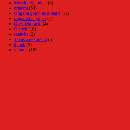
Mesélj origamival
(6)
origami
(54)
Origami gömb kusudama
(11)
origami hattyúpár
(7)
Őszi dekoráció
(4)
Ötletek
(10)
szalvéta
(3)
Tavaszi dekoráció
(5)
tippek
(9)
virágok
(16)