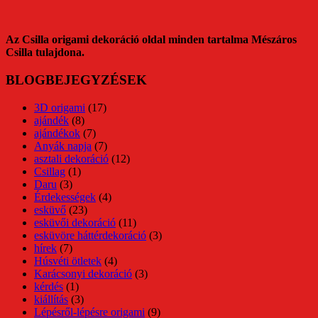
Az Csilla origami dekoráció oldal minden tartalma Mészáros
Csilla tulajdona.
BLOGBEJEGYZÉSEK
3D origami
(17)
ajándék
(8)
ajándékok
(7)
Anyák napja
(7)
asztali dekoráció
(12)
Csillag
(1)
Daru
(3)
Érdekességek
(4)
esküvő
(23)
esküvői dekoráció
(11)
esküvöre háttérdekoráció
(3)
hírek
(7)
Húsvéti ötletek
(4)
Karácsonyi dekoráció
(3)
kérdés
(1)
kiállítás
(3)
Lépésről-lépésre origami
(9)