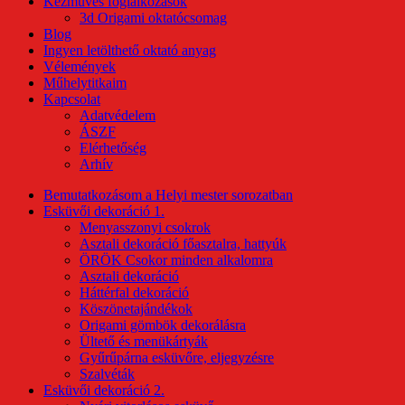
Kézműves foglalkozások
3d Origami oktatócsomag
Blog
Ingyen letölthető oktató anyag
Vélemények
Műhelytitkaim
Kapcsolat
Adatvédelem
ÁSZF
Elérhetőség
Arhív
Bemutatkozásom a Helyi mester sorozatban
Esküvői dekoráció 1.
Menyasszonyi csokrok
Asztali dekoráció főasztalra, hattyúk
ÖRÖK Csokor minden alkalomra
Asztali dekoráció
Háttérfal dekoráció
Köszönetajándékok
Origami gömbök dekorálásra
Ültető és menükártyák
Gyűrűpárna esküvőre, eljegyzésre
Szalvéták
Esküvői dekoráció 2.