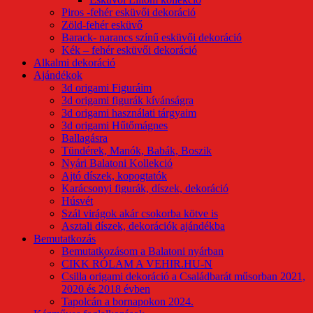
Piros -fehér esküvői dekoráció
Zöld-fehér esküvő
Barack- narancs színű esküvői dekoráció
Kék – fehér esküvői dekoráció
Alkalmi dekoráció
Ajándékok
3d origami Figuráim
3d origami figurák kívánságra
3d origami használati tárgyaim
3d origami Hűtőmágnes
Ballagásra
Tündérek, Manók, Babák, Boszik
Nyári Balatoni Kollekció
Ajtó díszek, kopogtatók
Karácsonyi figurák, díszek, dekoráció
Húsvét
Szál virágok akár csokorba kötve is
Asztali díszek, dekorációk ajándékba
Bemutatkozás
Bemutatkozásom a Balatoni nyárban
CIKK RÓLAM A VEHIR.HU-N
Csilla origami dekoráció a Családbarát műsorban 2021,
2020 és 2018 évben
Tapolcán a bornapokon 2024.