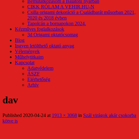
Bemutatkozásom a Balatoni nyárban
CIKK RÓLAM A VEHIR.HU-N
Csilla origami dekoráció a Családbarát műsorban 2021,
2020 és 2018 évben
Tapolcán a bornapokon 2024.
Kézműves foglalkozások
3d Origami oktatócsomag
Blog
Ingyen letölthető oktató anyag
Vélemények
Műhelytitkaim
Kapcsolat
Adatvédelem
ÁSZF
Elérhetőség
Arhív
dav
Published
2020-04-24
at
1913 × 3068
in
Szál virágok akár csokorba
kötve is