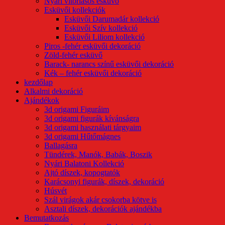
Nyári vitorlásos esküvő
Esküvői kollekciók
Esküvői Darumadár kollekció
Esküvői Szív kollekció
Esküvői Liliom kollekció
Piros -fehér esküvői dekoráció
Zöld-fehér esküvő
Barack- narancs színű esküvői dekoráció
Kék – fehér esküvői dekoráció
kezdőlap
Alkalmi dekoráció
Ajándékok
3d origami Figuráim
3d origami figurák kívánságra
3d origami használati tárgyaim
3d origami Hűtőmágnes
Ballagásra
Tündérek, Manók, Babák, Boszik
Nyári Balatoni Kollekció
Ajtó díszek, kopogtatók
Karácsonyi figurák, díszek, dekoráció
Húsvét
Szál virágok akár csokorba kötve is
Asztali díszek, dekorációk ajándékba
Bemutatkozás