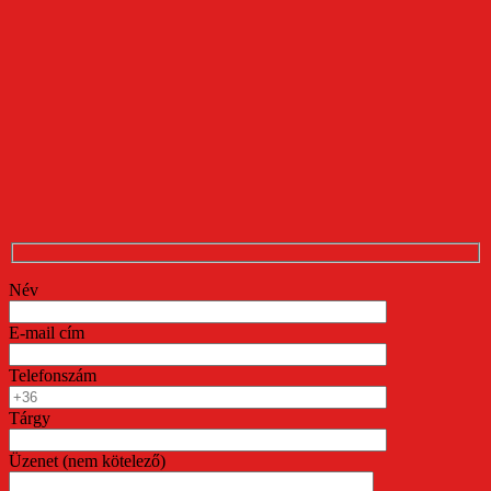
Név
E-mail cím
Telefonszám
Tárgy
Üzenet (nem kötelező)