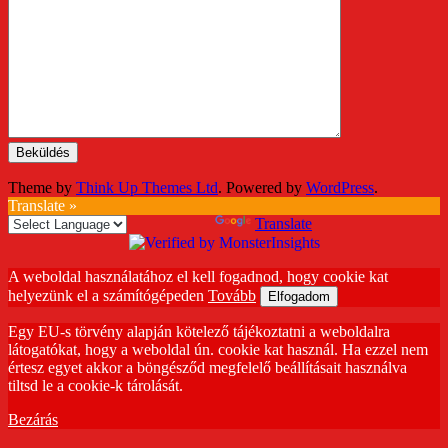
Theme by
Think Up Themes Ltd
. Powered by
WordPress
.
Translate »
Powered by
Translate
A weboldal használatához el kell fogadnod, hogy cookie kat
helyezünk el a számítógépeden
Tovább
Elfogadom
Egy EU-s törvény alapján kötelező tájékoztatni a weboldalra
látogatókat, hogy a weboldal ún. cookie kat használ. Ha ezzel nem
értesz egyet akkor a böngésződ megfelelő beállításait használva
tiltsd le a cookie-k tárolását.
Bezárás