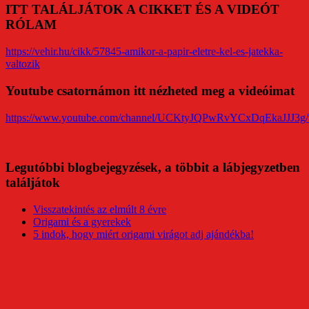
ITT TALÁLJÁTOK A CIKKET ÉS A VIDEÓT
RÓLAM
https://vehir.hu/cikk/57845-amikor-a-papir-eletre-kel-es-jatekka-
valtozik
Youtube csatornámon itt nézheted meg a videóimat
https://www.youtube.com/channel/UCKtyJQPwRvYCxDqEkaJJJ3g/
Legutóbbi blogbejegyzések, a többit a lábjegyzetben
találjátok
Visszatekintés az elmúlt 8 évre
Origami és a gyerekek
5 indok, hogy miért origami virágot adj ajándékba!