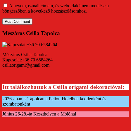
A nevem, e-mail címem, és weboldalcímem mentése a
böngészőben a következő hozzászólásomhoz.
Mészáros Csilla Tapolca
Mészáros Csilla Tapolca
Kapcsolat:+36 70 6584264
csillaorigami@gmail.com
Itt találkozhattok a Csilla origami dekorációval:
2026 - ban is Tapolcán a Pelion Hotelben keddenként és
szombatonként
Június 26-28.-ig Keszthelyen a Mólónál