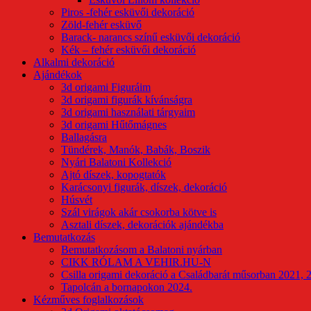
Piros -fehér esküvői dekoráció
Zöld-fehér esküvő
Barack- narancs színű esküvői dekoráció
Kék – fehér esküvői dekoráció
Alkalmi dekoráció
Ajándékok
3d origami Figuráim
3d origami figurák kívánságra
3d origami használati tárgyaim
3d origami Hűtőmágnes
Ballagásra
Tündérek, Manók, Babák, Boszik
Nyári Balatoni Kollekció
Ajtó díszek, kopogtatók
Karácsonyi figurák, díszek, dekoráció
Húsvét
Szál virágok akár csokorba kötve is
Asztali díszek, dekorációk ajándékba
Bemutatkozás
Bemutatkozásom a Balatoni nyárban
CIKK RÓLAM A VEHIR.HU-N
Csilla origami dekoráció a Családbarát műsorban 2021, 
Tapolcán a bornapokon 2024.
Kézműves foglalkozások