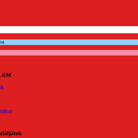
ént
ÓLAM
ik
videos
aláljátok