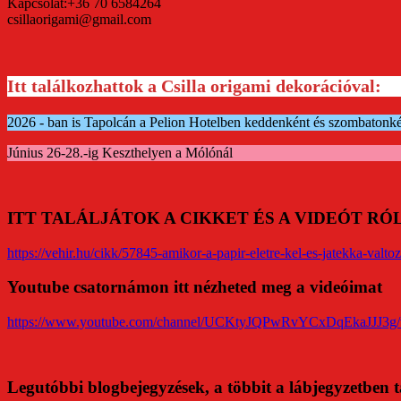
Kapcsolat:+36 70 6584264
csillaorigami@gmail.com
Itt találkozhattok a Csilla origami dekorációval:
2026 - ban is Tapolcán a Pelion Hotelben keddenként és szombatonk
Június 26-28.-ig Keszthelyen a Mólónál
ITT TALÁLJÁTOK A CIKKET ÉS A VIDEÓT R
https://vehir.hu/cikk/57845-amikor-a-papir-eletre-kel-es-jatekka-valtoz
Youtube csatornámon itt nézheted meg a videóimat
https://www.youtube.com/channel/UCKtyJQPwRvYCxDqEkaJJJ3g/
Legutóbbi blogbejegyzések, a többit a lábjegyzetben t