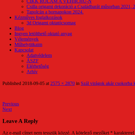
CIKK RÓLAM A VEHIR.HU-N
Csilla origami dekoráció a Családbarát műsorban 2021, 
Tapolcán a bornapokon 2024.
Kézműves foglalkozások
3d Origami oktatócsomag
Blog
Ingyen letölthető oktató anyag
Vélemények
Műhelytitkaim
Kapcsolat
Adatvédelem
ÁSZF
Elérhetőség
Arhív
Published
2018-09-05
at
2575 × 2870
in
Szál virágok akár csokorba k
Previous
Next
Leave A Reply
Az e-mail címet nem tesszük közzé.
A kötelező mezőket
*
karakterrel 