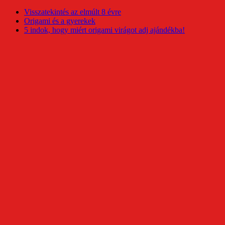
Visszatekintés az elmúlt 8 évre
Origami és a gyerekek
5 indok, hogy miért origami virágot adj ajándékba!