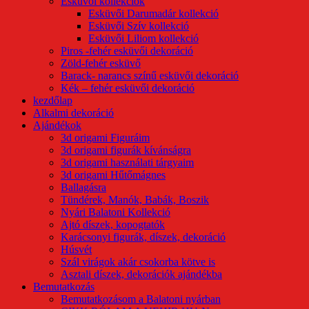
Esküvői kollekciók
Esküvői Darumadár kollekció
Esküvői Szív kollekció
Esküvői Liliom kollekció
Piros -fehér esküvői dekoráció
Zöld-fehér esküvő
Barack- narancs színű esküvői dekoráció
Kék – fehér esküvői dekoráció
kezdőlap
Alkalmi dekoráció
Ajándékok
3d origami Figuráim
3d origami figurák kívánságra
3d origami használati tárgyaim
3d origami Hűtőmágnes
Ballagásra
Tündérek, Manók, Babák, Boszik
Nyári Balatoni Kollekció
Ajtó díszek, kopogtatók
Karácsonyi figurák, díszek, dekoráció
Húsvét
Szál virágok akár csokorba kötve is
Asztali díszek, dekorációk ajándékba
Bemutatkozás
Bemutatkozásom a Balatoni nyárban