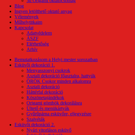
3d Origami oktatócsomag
Blog
Ingyen letölthető oktató anyag
Vélemények
Műhelytitkaim
Kapcsolat
Adatvédelem
ÁSZF
Elérhetőség
Arhív
Bemutatkozásom a Helyi mester sorozatban
Esküvői dekoráció 1.
Menyasszonyi csokrok
Asztali dekoráció főasztalra, hattyúk
ÖRÖK Csokor minden alkalomra
Asztali dekoráció
Háttérfal dekoráció
Köszönetajándékok
Origami gömbök dekorálásra
Ültető és menükártyák
Gyűrűpárna esküvőre, eljegyzésre
Szalvéták
Esküvői dekoráció 2.
Nyári vitorlásos esküvő