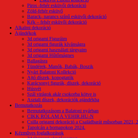
Piros -fehér esküvői dekoráció
Zöld-fehér esküvő
Barack- narancs színű esküvői dekoráció
Kék – fehér esküvői dekoráció
Alkalmi dekoráció
Ajándékok
3d origami Figuráim
3d origami figurák kívánságra
3d origami használati tárgyaim
3d origami Hűtőmágnes
Ballagásra
Tündérek, Manók, Babák, Boszik
Nyári Balatoni Kollekció
Ajtó díszek, kopogtatók
Karácsonyi figurák, díszek, dekoráció
Húsvét
Szál virágok akár csokorba kötve is
Asztali díszek, dekorációk ajándékba
Bemutatkozás
Bemutatkozásom a Balatoni nyárban
CIKK RÓLAM A VEHIR.HU-N
Csilla origami dekoráció a Családbarát műsorban 2021, 
Tapolcán a bornapokon 2024.
Kézműves foglalkozások