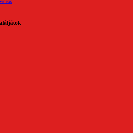
videos
aláljátok