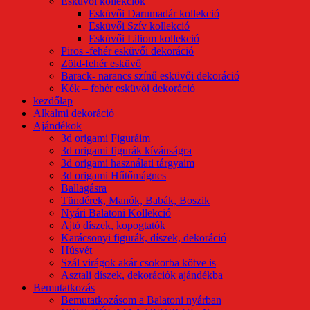
Esküvői kollekciók
Esküvői Darumadár kollekció
Esküvői Szív kollekció
Esküvői Liliom kollekció
Piros -fehér esküvői dekoráció
Zöld-fehér esküvő
Barack- narancs színű esküvői dekoráció
Kék – fehér esküvői dekoráció
kezdőlap
Alkalmi dekoráció
Ajándékok
3d origami Figuráim
3d origami figurák kívánságra
3d origami használati tárgyaim
3d origami Hűtőmágnes
Ballagásra
Tündérek, Manók, Babák, Boszik
Nyári Balatoni Kollekció
Ajtó díszek, kopogtatók
Karácsonyi figurák, díszek, dekoráció
Húsvét
Szál virágok akár csokorba kötve is
Asztali díszek, dekorációk ajándékba
Bemutatkozás
Bemutatkozásom a Balatoni nyárban