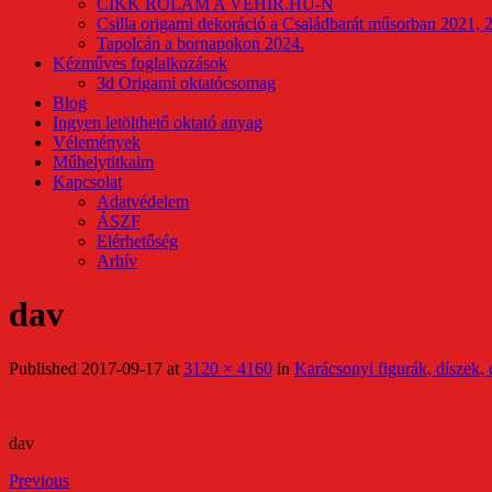
CIKK RÓLAM A VEHIR.HU-N
Csilla origami dekoráció a Családbarát műsorban 2021, 
Tapolcán a bornapokon 2024.
Kézműves foglalkozások
3d Origami oktatócsomag
Blog
Ingyen letölthető oktató anyag
Vélemények
Műhelytitkaim
Kapcsolat
Adatvédelem
ÁSZF
Elérhetőség
Arhív
dav
Published
2017-09-17
at
3120 × 4160
in
Karácsonyi figurák, díszek,
dav
Previous