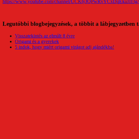
https://www.youtube.com/channel/UCKtyJQPwRvYCxDqEkaJJJ3g/
Legutóbbi blogbejegyzések, a többit a lábjegyzetben t
Visszatekintés az elmúlt 8 évre
Origami és a gyerekek
5 indok, hogy miért origami virágot adj ajándékba!