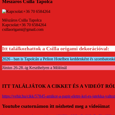
Mészáros Csilla Tapolca
Mészáros Csilla Tapolca
Kapcsolat:+36 70 6584264
csillaorigami@gmail.com
Itt találkozhattok a Csilla origami dekorációval:
2026 - ban is Tapolcán a Pelion Hotelben keddenként és szombatonk
Június 26-28.-ig Keszthelyen a Mólónál
ITT TALÁLJÁTOK A CIKKET ÉS A VIDEÓT R
https://vehir.hu/cikk/57845-amikor-a-papir-eletre-kel-es-jatekka-valtoz
Youtube csatornámon itt nézheted meg a videóimat