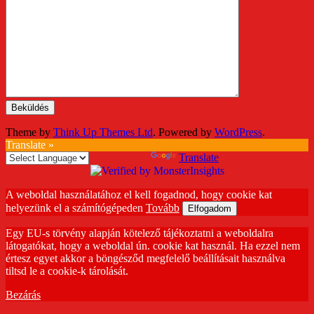
Theme by
Think Up Themes Ltd
. Powered by
WordPress
.
Translate »
Powered by
Translate
A weboldal használatához el kell fogadnod, hogy cookie kat
helyezünk el a számítógépeden
Tovább
Elfogadom
Egy EU-s törvény alapján kötelező tájékoztatni a weboldalra
látogatókat, hogy a weboldal ún. cookie kat használ. Ha ezzel nem
értesz egyet akkor a böngésződ megfelelő beállításait használva
tiltsd le a cookie-k tárolását.
Bezárás