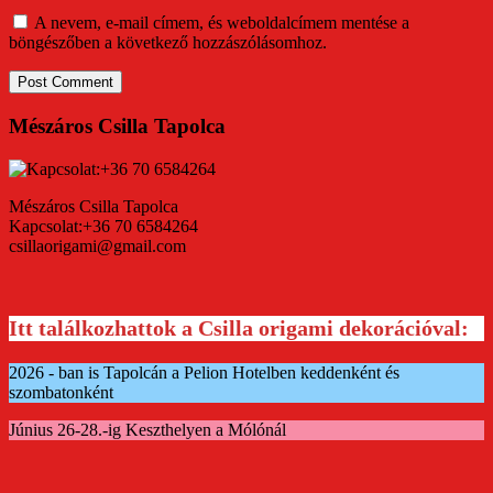
A nevem, e-mail címem, és weboldalcímem mentése a
böngészőben a következő hozzászólásomhoz.
Mészáros Csilla Tapolca
Mészáros Csilla Tapolca
Kapcsolat:+36 70 6584264
csillaorigami@gmail.com
Itt találkozhattok a Csilla origami dekorációval:
2026 - ban is Tapolcán a Pelion Hotelben keddenként és
szombatonként
Június 26-28.-ig Keszthelyen a Mólónál