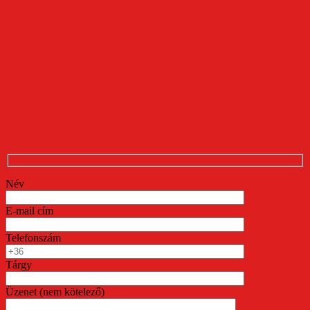
Név
E-mail cím
Telefonszám
Tárgy
Üzenet (nem kötelező)