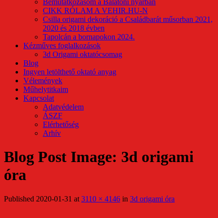
Bemutatkozásom a Balatoni nyárban
CIKK RÓLAM A VEHIR.HU-N
Csilla origami dekoráció a Családbarát műsorban 2021,
2020 és 2018 évben
Tapolcán a bornapokon 2024.
Kézműves foglalkozások
3d Origami oktatócsomag
Blog
Ingyen letölthető oktató anyag
Vélemények
Műhelytitkaim
Kapcsolat
Adatvédelem
ÁSZF
Elérhetőség
Arhív
Blog Post Image: 3d origami
óra
Published
2020-01-31
at
3110 × 4146
in
3d origami óra