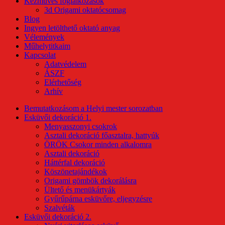
Kézműves foglalkozások
3d Origami oktatócsomag
Blog
Ingyen letölthető oktató anyag
Vélemények
Műhelytitkaim
Kapcsolat
Adatvédelem
ÁSZF
Elérhetőség
Arhív
Bemutatkozásom a Helyi mester sorozatban
Esküvői dekoráció 1.
Menyasszonyi csokrok
Asztali dekoráció főasztalra, hattyúk
ÖRÖK Csokor minden alkalomra
Asztali dekoráció
Háttérfal dekoráció
Köszönetajándékok
Origami gömbök dekorálásra
Ültető és menükártyák
Gyűrűpárna esküvőre, eljegyzésre
Szalvéták
Esküvői dekoráció 2.