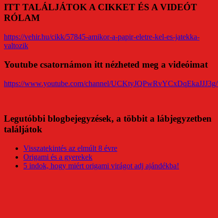
ITT TALÁLJÁTOK A CIKKET ÉS A VIDEÓT
RÓLAM
https://vehir.hu/cikk/57845-amikor-a-papir-eletre-kel-es-jatekka-
valtozik
Youtube csatornámon itt nézheted meg a videóimat
https://www.youtube.com/channel/UCKtyJQPwRvYCxDqEkaJJJ3g/
Legutóbbi blogbejegyzések, a többit a lábjegyzetben
találjátok
Visszatekintés az elmúlt 8 évre
Origami és a gyerekek
5 indok, hogy miért origami virágot adj ajándékba!