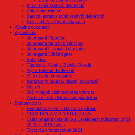
Piros -fehér esküvői dekoráció
Zöld-fehér esküvő
Barack- narancs színű esküvői dekoráció
Kék – fehér esküvői dekoráció
Alkalmi dekoráció
Ajándékok
3d origami Figuráim
3d origami figurák kívánságra
3d origami használati tárgyaim
3d origami Hűtőmágnes
Ballagásra
Tündérek, Manók, Babák, Boszik
Nyári Balatoni Kollekció
Ajtó díszek, kopogtatók
Karácsonyi figurák, díszek, dekoráció
Húsvét
Szál virágok akár csokorba kötve is
Asztali díszek, dekorációk ajándékba
Bemutatkozás
Bemutatkozásom a Balatoni nyárban
CIKK RÓLAM A VEHIR.HU-N
Csilla origami dekoráció a Családbarát műsorban 2021,
2020 és 2018 évben
Tapolcán a bornapokon 2024.