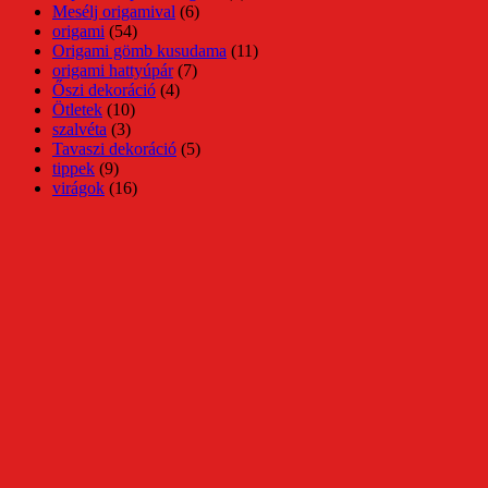
Mesélj origamival
(6)
origami
(54)
Origami gömb kusudama
(11)
origami hattyúpár
(7)
Őszi dekoráció
(4)
Ötletek
(10)
szalvéta
(3)
Tavaszi dekoráció
(5)
tippek
(9)
virágok
(16)