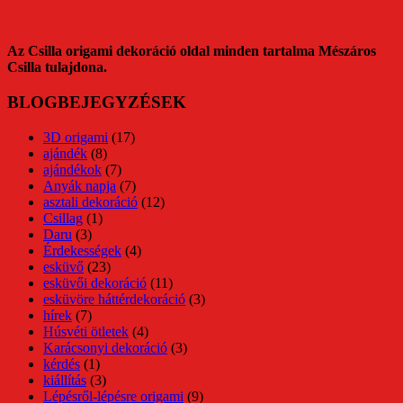
Az Csilla origami dekoráció oldal minden tartalma Mészáros
Csilla tulajdona.
BLOGBEJEGYZÉSEK
3D origami
(17)
ajándék
(8)
ajándékok
(7)
Anyák napja
(7)
asztali dekoráció
(12)
Csillag
(1)
Daru
(3)
Érdekességek
(4)
esküvő
(23)
esküvői dekoráció
(11)
esküvöre háttérdekoráció
(3)
hírek
(7)
Húsvéti ötletek
(4)
Karácsonyi dekoráció
(3)
kérdés
(1)
kiállítás
(3)
Lépésről-lépésre origami
(9)