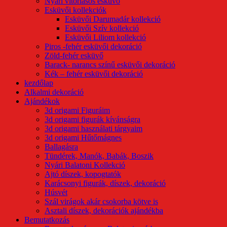
Nyári vitorlásos esküvő
Esküvői kollekciók
Esküvői Darumadár kollekció
Esküvői Szív kollekció
Esküvői Liliom kollekció
Piros -fehér esküvői dekoráció
Zöld-fehér esküvő
Barack- narancs színű esküvői dekoráció
Kék – fehér esküvői dekoráció
kezdőlap
Alkalmi dekoráció
Ajándékok
3d origami Figuráim
3d origami figurák kívánságra
3d origami használati tárgyaim
3d origami Hűtőmágnes
Ballagásra
Tündérek, Manók, Babák, Boszik
Nyári Balatoni Kollekció
Ajtó díszek, kopogtatók
Karácsonyi figurák, díszek, dekoráció
Húsvét
Szál virágok akár csokorba kötve is
Asztali díszek, dekorációk ajándékba
Bemutatkozás