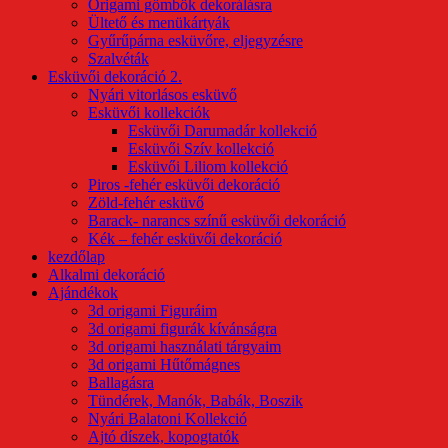
Origami gömbök dekorálásra
Ültető és menükártyák
Gyűrűpárna esküvőre, eljegyzésre
Szalvéták
Esküvői dekoráció 2.
Nyári vitorlásos esküvő
Esküvői kollekciók
Esküvői Darumadár kollekció
Esküvői Szív kollekció
Esküvői Liliom kollekció
Piros -fehér esküvői dekoráció
Zöld-fehér esküvő
Barack- narancs színű esküvői dekoráció
Kék – fehér esküvői dekoráció
kezdőlap
Alkalmi dekoráció
Ajándékok
3d origami Figuráim
3d origami figurák kívánságra
3d origami használati tárgyaim
3d origami Hűtőmágnes
Ballagásra
Tündérek, Manók, Babák, Boszik
Nyári Balatoni Kollekció
Ajtó díszek, kopogtatók