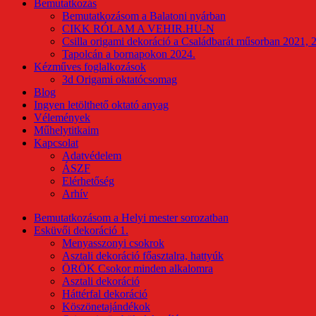
Bemutatkozás
Bemutatkozásom a Balatoni nyárban
CIKK RÓLAM A VEHIR.HU-N
Csilla origami dekoráció a Családbarát műsorban 2021, 
Tapolcán a bornapokon 2024.
Kézműves foglalkozások
3d Origami oktatócsomag
Blog
Ingyen letölthető oktató anyag
Vélemények
Műhelytitkaim
Kapcsolat
Adatvédelem
ÁSZF
Elérhetőség
Arhív
Bemutatkozásom a Helyi mester sorozatban
Esküvői dekoráció 1.
Menyasszonyi csokrok
Asztali dekoráció főasztalra, hattyúk
ÖRÖK Csokor minden alkalomra
Asztali dekoráció
Háttérfal dekoráció
Köszönetajándékok