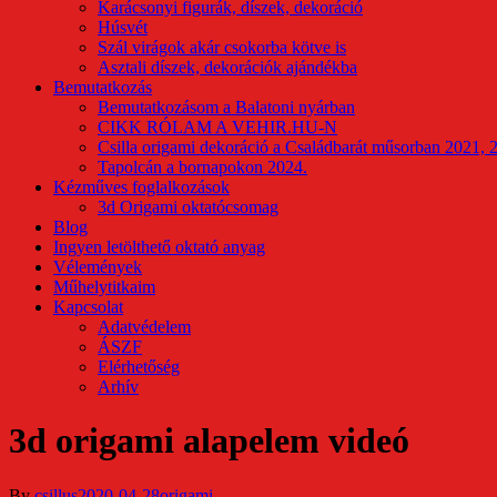
Karácsonyi figurák, díszek, dekoráció
Húsvét
Szál virágok akár csokorba kötve is
Asztali díszek, dekorációk ajándékba
Bemutatkozás
Bemutatkozásom a Balatoni nyárban
CIKK RÓLAM A VEHIR.HU-N
Csilla origami dekoráció a Családbarát műsorban 2021, 
Tapolcán a bornapokon 2024.
Kézműves foglalkozások
3d Origami oktatócsomag
Blog
Ingyen letölthető oktató anyag
Vélemények
Műhelytitkaim
Kapcsolat
Adatvédelem
ÁSZF
Elérhetőség
Arhív
3d origami alapelem videó
By
csillus
2020-04-28
origami