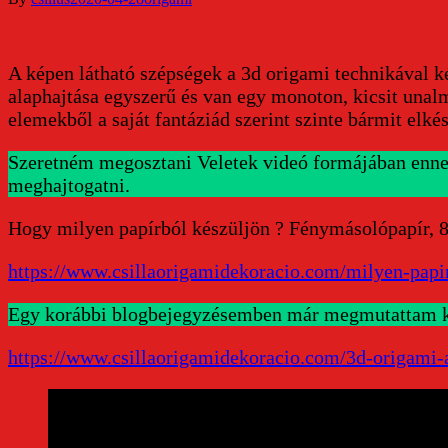
A képen látható szépségek a 3d origami technikával k
alaphajtása egyszerű és van egy monoton, kicsit unal
elemekből a saját fantáziád szerint szinte bármit elké
Szeretném megosztani Veletek videó formájában ennek 
meghajtogatni.
Hogy milyen papírból készüljön ? Fénymásolópapír, 80g
https://www.csillaorigamidekoracio.com/milyen-papir
Egy korábbi blogbejegyzésemben már megmutattam képek
https://www.csillaorigamidekoracio.com/3d-origami-