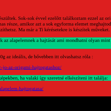
észültek. Sok-sok évvel ezelőtt találkoztam ezzel az o
mas része, amikor azt a sok egyforma elemet meghajtod,
szíthetsz. Ma már a Ti kérésetekre is készítek műveket.
az alapelemnek a hajtását ami mondhatni olyan mint a
 az ideális, de bővebben itt olvashatsz róla :
-jo-az-origami-hajtogatashoz/
ben, ha valaki így szeretné elkészíteni itt találja:
alapelem-hajtogatasa/