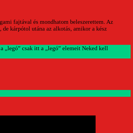
rigami fajtával és mondhatom beleszerettem. Az
 de kárpótol utána az alkotás, amikor a kész
 „legó” csak itt a „legó” elemeit Neked kell