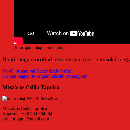
3d origami alapelem hajtása
Ha jól begyakoroltad nézz vissza, mert nemsokára egy 
Mesélj origamival Kacor király 6.rész
Csináld magad 3d origami készítő csomagjaim
Mészáros Csilla Tapolca
Mészáros Csilla Tapolca
Kapcsolat:+36 70 6584264
csillaorigami@gmail.com