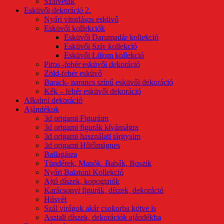
Szalvéták
Esküvői dekoráció 2.
Nyári vitorlásos esküvő
Esküvői kollekciók
Esküvői Darumadár kollekció
Esküvői Szív kollekció
Esküvői Liliom kollekció
Piros -fehér esküvői dekoráció
Zöld-fehér esküvő
Barack- narancs színű esküvői dekoráció
Kék – fehér esküvői dekoráció
Alkalmi dekoráció
Ajándékok
3d origami Figuráim
3d origami figurák kívánságra
3d origami használati tárgyaim
3d origami Hűtőmágnes
Ballagásra
Tündérek, Manók, Babák, Boszik
Nyári Balatoni Kollekció
Ajtó díszek, kopogtatók
Karácsonyi figurák, díszek, dekoráció
Húsvét
Szál virágok akár csokorba kötve is
Asztali díszek, dekorációk ajándékba