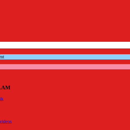
ént
ÓLAM
ik
videos