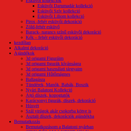
Esküvői kollekciók
Esküvői Darumadár kollekció
Esküvői Szív kollekció
Esküvői Liliom kollekció
Piros -fehér esküvői dekoráció
Zöld-fehér esküvő
Barack- narancs színű esküvői dekoráció
Kék – fehér esküvői dekoráció
kezdőlap
Alkalmi dekoráció
Ajándékok
3d origami Figuráim
3d origami figurák kívánságra
3d origami használati tárgyaim
3d origami Hűtőmágnes
Ballagásra
Tündérek, Manók, Babák, Boszik
Nyári Balatoni Kollekció
Ajtó díszek, kopogtatók
Karácsonyi figurák, díszek, dekoráció
Húsvét
Szál virágok akár csokorba kötve is
Asztali díszek, dekorációk ajándékba
Bemutatkozás
Bemutatkozásom a Balatoni nyárban