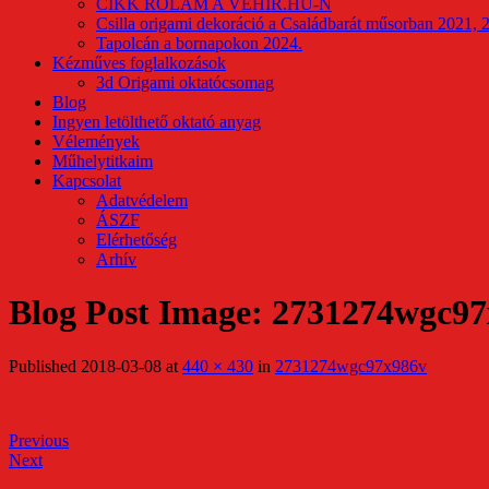
CIKK RÓLAM A VEHIR.HU-N
Csilla origami dekoráció a Családbarát műsorban 2021, 
Tapolcán a bornapokon 2024.
Kézműves foglalkozások
3d Origami oktatócsomag
Blog
Ingyen letölthető oktató anyag
Vélemények
Műhelytitkaim
Kapcsolat
Adatvédelem
ÁSZF
Elérhetőség
Arhív
Blog Post Image: 2731274wgc9
Published
2018-03-08
at
440 × 430
in
2731274wgc97x986v
Previous
Next