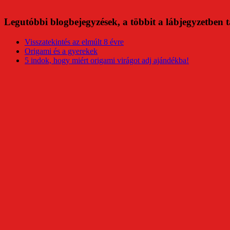
Legutóbbi blogbejegyzések, a többit a lábjegyzetben t
Visszatekintés az elmúlt 8 évre
Origami és a gyerekek
5 indok, hogy miért origami virágot adj ajándékba!