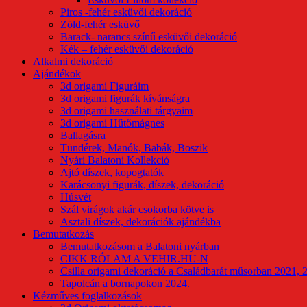
Piros -fehér esküvői dekoráció
Zöld-fehér esküvő
Barack- narancs színű esküvői dekoráció
Kék – fehér esküvői dekoráció
Alkalmi dekoráció
Ajándékok
3d origami Figuráim
3d origami figurák kívánságra
3d origami használati tárgyaim
3d origami Hűtőmágnes
Ballagásra
Tündérek, Manók, Babák, Boszik
Nyári Balatoni Kollekció
Ajtó díszek, kopogtatók
Karácsonyi figurák, díszek, dekoráció
Húsvét
Szál virágok akár csokorba kötve is
Asztali díszek, dekorációk ajándékba
Bemutatkozás
Bemutatkozásom a Balatoni nyárban
CIKK RÓLAM A VEHIR.HU-N
Csilla origami dekoráció a Családbarát műsorban 2021, 
Tapolcán a bornapokon 2024.
Kézműves foglalkozások