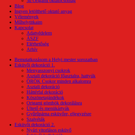
3d Origami oktatócsomag
Blog
Ingyen letölthető oktató anyag
Vélemények
Műhelytitkaim
Kapcsolat
Adatvédelem
ÁSZF
Elérhetőség
Arhív
Bemutatkozásom a Helyi mester sorozatban
Esküvői dekoráció 1.
Menyasszonyi csokrok
Asztali dekoráció főasztalra, hattyúk
ÖRÖK Csokor minden alkalomra
Asztali dekoráció
Háttérfal dekoráció
Köszönetajándékok
Origami gömbök dekorálásra
Ültető és menükártyák
Gyűrűpárna esküvőre, eljegyzésre
Szalvéták
Esküvői dekoráció 2.
Nyári vitorlásos esküvő