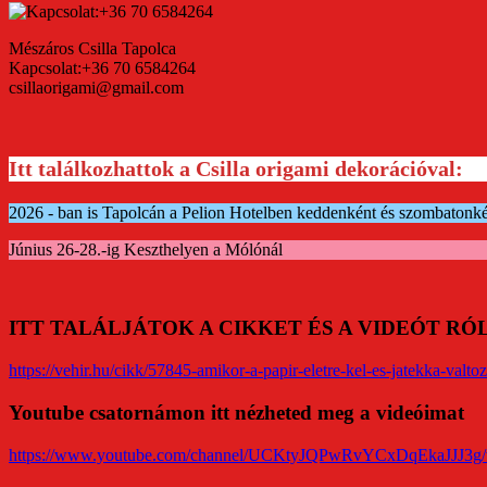
Mészáros Csilla Tapolca
Kapcsolat:+36 70 6584264
csillaorigami@gmail.com
Itt találkozhattok a Csilla origami dekorációval:
2026 - ban is Tapolcán a Pelion Hotelben keddenként és szombatonk
Június 26-28.-ig Keszthelyen a Mólónál
ITT TALÁLJÁTOK A CIKKET ÉS A VIDEÓT R
https://vehir.hu/cikk/57845-amikor-a-papir-eletre-kel-es-jatekka-valtoz
Youtube csatornámon itt nézheted meg a videóimat
https://www.youtube.com/channel/UCKtyJQPwRvYCxDqEkaJJJ3g/