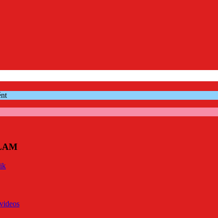
ént
ÓLAM
ik
videos