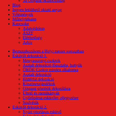
3d Origami oktatócsomag
Blog
Ingyen letölthető oktató anyag
Vélemények
Műhelytitkaim
Kapcsolat
Adatvédelem
ÁSZF
Elérhetőség
Arhív
Bemutatkozásom a Helyi mester sorozatban
Esküvői dekoráció 1.
Menyasszonyi csokrok
Asztali dekoráció főasztalra, hattyúk
ÖRÖK Csokor minden alkalomra
Asztali dekoráció
Háttérfal dekoráció
Köszönetajándékok
Origami gömbök dekorálásra
Ültető és menükártyák
Gyűrűpárna esküvőre, eljegyzésre
Szalvéták
Esküvői dekoráció 2.
Nyári vitorlásos esküvő