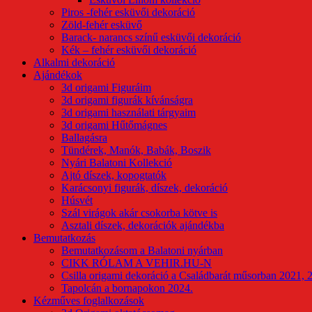
Piros -fehér esküvői dekoráció
Zöld-fehér esküvő
Barack- narancs színű esküvői dekoráció
Kék – fehér esküvői dekoráció
Alkalmi dekoráció
Ajándékok
3d origami Figuráim
3d origami figurák kívánságra
3d origami használati tárgyaim
3d origami Hűtőmágnes
Ballagásra
Tündérek, Manók, Babák, Boszik
Nyári Balatoni Kollekció
Ajtó díszek, kopogtatók
Karácsonyi figurák, díszek, dekoráció
Húsvét
Szál virágok akár csokorba kötve is
Asztali díszek, dekorációk ajándékba
Bemutatkozás
Bemutatkozásom a Balatoni nyárban
CIKK RÓLAM A VEHIR.HU-N
Csilla origami dekoráció a Családbarát műsorban 2021, 
Tapolcán a bornapokon 2024.
Kézműves foglalkozások