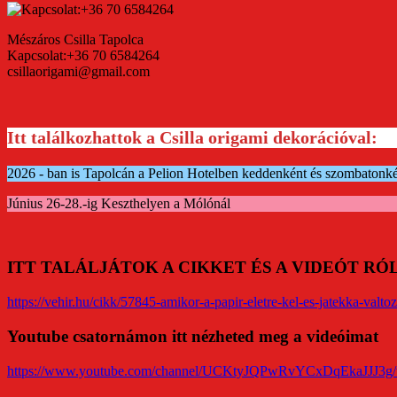
Mészáros Csilla Tapolca
Kapcsolat:+36 70 6584264
csillaorigami@gmail.com
Itt találkozhattok a Csilla origami dekorációval:
2026 - ban is Tapolcán a Pelion Hotelben keddenként és szombatonk
Június 26-28.-ig Keszthelyen a Mólónál
ITT TALÁLJÁTOK A CIKKET ÉS A VIDEÓT R
https://vehir.hu/cikk/57845-amikor-a-papir-eletre-kel-es-jatekka-valtoz
Youtube csatornámon itt nézheted meg a videóimat
https://www.youtube.com/channel/UCKtyJQPwRvYCxDqEkaJJJ3g/