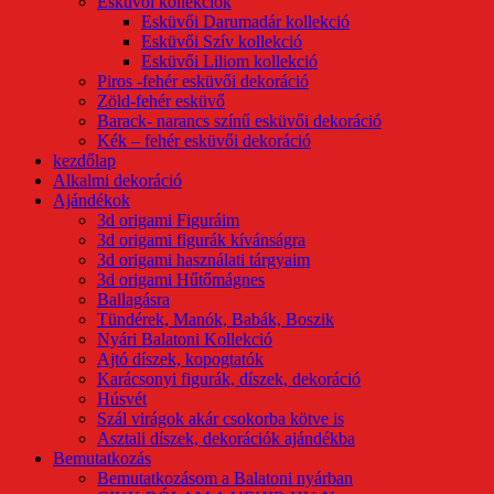
Esküvői kollekciók
Esküvői Darumadár kollekció
Esküvői Szív kollekció
Esküvői Liliom kollekció
Piros -fehér esküvői dekoráció
Zöld-fehér esküvő
Barack- narancs színű esküvői dekoráció
Kék – fehér esküvői dekoráció
kezdőlap
Alkalmi dekoráció
Ajándékok
3d origami Figuráim
3d origami figurák kívánságra
3d origami használati tárgyaim
3d origami Hűtőmágnes
Ballagásra
Tündérek, Manók, Babák, Boszik
Nyári Balatoni Kollekció
Ajtó díszek, kopogtatók
Karácsonyi figurák, díszek, dekoráció
Húsvét
Szál virágok akár csokorba kötve is
Asztali díszek, dekorációk ajándékba
Bemutatkozás
Bemutatkozásom a Balatoni nyárban