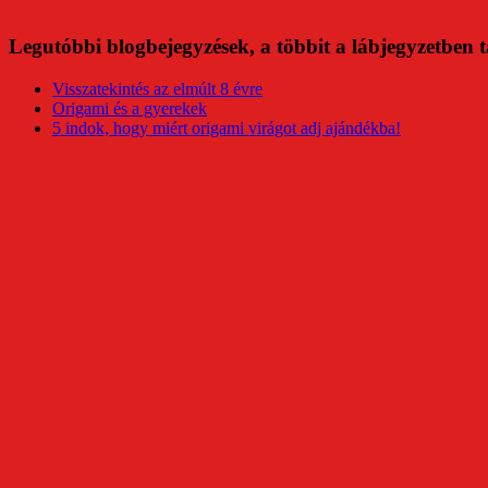
Legutóbbi blogbejegyzések, a többit a lábjegyzetben t
Visszatekintés az elmúlt 8 évre
Origami és a gyerekek
5 indok, hogy miért origami virágot adj ajándékba!