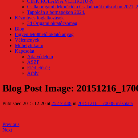
CIKK RÓLAM A VEHIR.HU-N
Csilla origami dekoráció a Családbarát műsorban 2021, 
Tapolcán a bornapokon 2024.
Kézműves foglalkozások
3d Origami oktatócsomag
Blog
Ingyen letölthető oktató anyag
Vélemények
Műhelytitkaim
Kapcsolat
Adatvédelem
ÁSZF
Elérhetőség
Arhív
Blog Post Image: 20151216_170
Published
2015-12-20
at
252 × 448
in
20151216_170038 másolata
Previous
Next