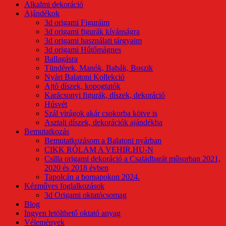
Alkalmi dekoráció
Ajándékok
3d origami Figuráim
3d origami figurák kívánságra
3d origami használati tárgyaim
3d origami Hűtőmágnes
Ballagásra
Tündérek, Manók, Babák, Boszik
Nyári Balatoni Kollekció
Ajtó díszek, kopogtatók
Karácsonyi figurák, díszek, dekoráció
Húsvét
Szál virágok akár csokorba kötve is
Asztali díszek, dekorációk ajándékba
Bemutatkozás
Bemutatkozásom a Balatoni nyárban
CIKK RÓLAM A VEHIR.HU-N
Csilla origami dekoráció a Családbarát műsorban 2021,
2020 és 2018 évben
Tapolcán a bornapokon 2024.
Kézműves foglalkozások
3d Origami oktatócsomag
Blog
Ingyen letölthető oktató anyag
Vélemények