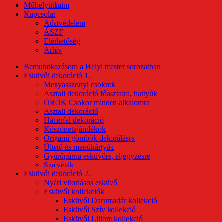
Műhelytitkaim
Kapcsolat
Adatvédelem
ÁSZF
Elérhetőség
Arhív
Bemutatkozásom a Helyi mester sorozatban
Esküvői dekoráció 1.
Menyasszonyi csokrok
Asztali dekoráció főasztalra, hattyúk
ÖRÖK Csokor minden alkalomra
Asztali dekoráció
Háttérfal dekoráció
Köszönetajándékok
Origami gömbök dekorálásra
Ültető és menükártyák
Gyűrűpárna esküvőre, eljegyzésre
Szalvéták
Esküvői dekoráció 2.
Nyári vitorlásos esküvő
Esküvői kollekciók
Esküvői Darumadár kollekció
Esküvői Szív kollekció
Esküvői Liliom kollekció