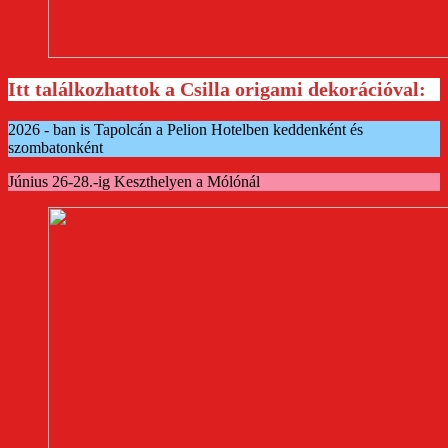
Itt találkozhattok a Csilla origami dekorációval:
2026 - ban is Tapolcán a Pelion Hotelben keddenként és
szombatonként
Június 26-28.-ig Keszthelyen a Mólónál