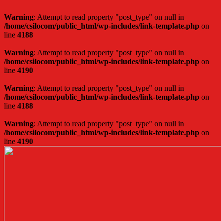
Warning
: Attempt to read property "post_type" on null in
/home/csilocom/public_html/wp-includes/link-template.php
on
line
4188
Warning
: Attempt to read property "post_type" on null in
/home/csilocom/public_html/wp-includes/link-template.php
on
line
4190
Warning
: Attempt to read property "post_type" on null in
/home/csilocom/public_html/wp-includes/link-template.php
on
line
4188
Warning
: Attempt to read property "post_type" on null in
/home/csilocom/public_html/wp-includes/link-template.php
on
line
4190
Skip
to
content