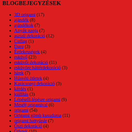
BLOGBEJEGYZÉSEK
3D origami
(17)
ajándék
(8)
ajándékok
(7)
Anyák napja
(7)
asztali dekoráció
(12)
Csillag
(1)
Daru
(3)
Érdekességek
(4)
esküvő
(23)
esküvői dekoráció
(11)
esküvöre háttérdekoráció
(3)
hírek
(7)
Húsvéti ötletek
(4)
Karácsonyi dekoráció
(3)
kérdés
(1)
kiállítás
(3)
Lépésről-lépésre origami
(9)
Mesélj origamival
(6)
origami
(54)
Origami gömb kusudama
(11)
origami hattyúpár
(7)
Őszi dekoráció
(4)
Ötletek
(10)