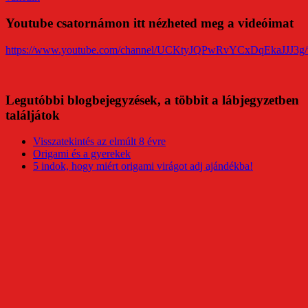
Youtube csatornámon itt nézheted meg a videóimat
https://www.youtube.com/channel/UCKtyJQPwRvYCxDqEkaJJJ3g/
Legutóbbi blogbejegyzések, a többit a lábjegyzetben
találjátok
Visszatekintés az elmúlt 8 évre
Origami és a gyerekek
5 indok, hogy miért origami virágot adj ajándékba!