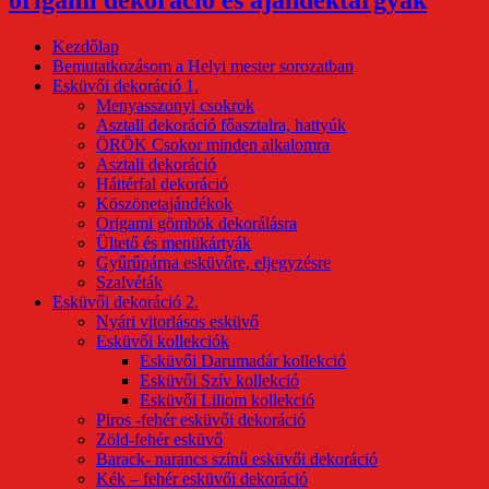
Kezdőlap
Bemutatkozásom a Helyi mester sorozatban
Esküvői dekoráció 1.
Menyasszonyi csokrok
Asztali dekoráció főasztalra, hattyúk
ÖRÖK Csokor minden alkalomra
Asztali dekoráció
Háttérfal dekoráció
Köszönetajándékok
Origami gömbök dekorálásra
Ültető és menükártyák
Gyűrűpárna esküvőre, eljegyzésre
Szalvéták
Esküvői dekoráció 2.
Nyári vitorlásos esküvő
Esküvői kollekciók
Esküvői Darumadár kollekció
Esküvői Szív kollekció
Esküvői Liliom kollekció
Piros -fehér esküvői dekoráció
Zöld-fehér esküvő
Barack- narancs színű esküvői dekoráció
Kék – fehér esküvői dekoráció