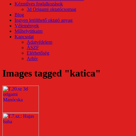
Kézműves foglalkozások
3d Origami oktatócsomag
Blog
Ingyen letölthető oktató anyag
Vélemények
Műhelytitkaim
Kapcsolat
Adatvédelem
ÁSZF
Elérhetőség
Arhív
Images tagged "katica"