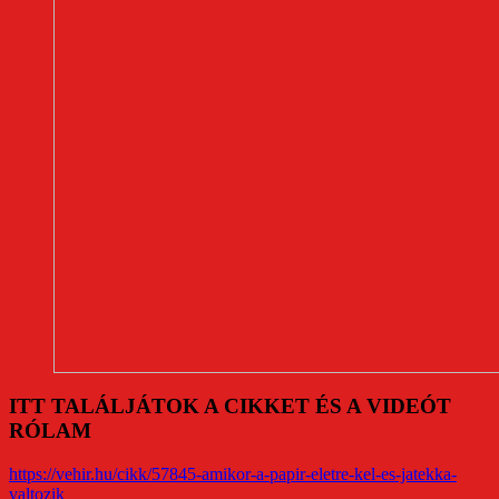
ITT TALÁLJÁTOK A CIKKET ÉS A VIDEÓT
RÓLAM
https://vehir.hu/cikk/57845-amikor-a-papir-eletre-kel-es-jatekka-
valtozik