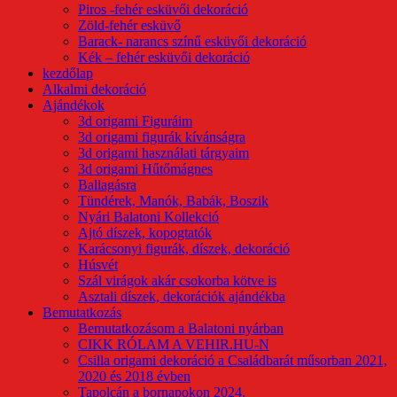
Piros -fehér esküvői dekoráció
Zöld-fehér esküvő
Barack- narancs színű esküvői dekoráció
Kék – fehér esküvői dekoráció
kezdőlap
Alkalmi dekoráció
Ajándékok
3d origami Figuráim
3d origami figurák kívánságra
3d origami használati tárgyaim
3d origami Hűtőmágnes
Ballagásra
Tündérek, Manók, Babák, Boszik
Nyári Balatoni Kollekció
Ajtó díszek, kopogtatók
Karácsonyi figurák, díszek, dekoráció
Húsvét
Szál virágok akár csokorba kötve is
Asztali díszek, dekorációk ajándékba
Bemutatkozás
Bemutatkozásom a Balatoni nyárban
CIKK RÓLAM A VEHIR.HU-N
Csilla origami dekoráció a Családbarát műsorban 2021,
2020 és 2018 évben
Tapolcán a bornapokon 2024.