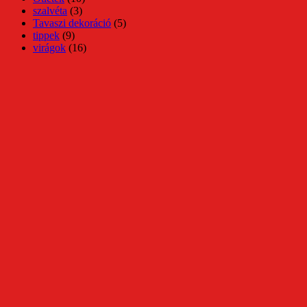
szalvéta
(3)
Tavaszi dekoráció
(5)
tippek
(9)
virágok
(16)