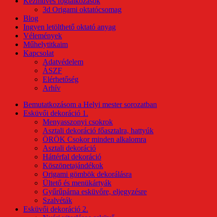
Kézműves foglalkozások
3d Origami oktatócsomag
Blog
Ingyen letölthető oktató anyag
Vélemények
Műhelytitkaim
Kapcsolat
Adatvédelem
ÁSZF
Elérhetőség
Arhív
Bemutatkozásom a Helyi mester sorozatban
Esküvői dekoráció 1.
Menyasszonyi csokrok
Asztali dekoráció főasztalra, hattyúk
ÖRÖK Csokor minden alkalomra
Asztali dekoráció
Háttérfal dekoráció
Köszönetajándékok
Origami gömbök dekorálásra
Ültető és menükártyák
Gyűrűpárna esküvőre, eljegyzésre
Szalvéták
Esküvői dekoráció 2.