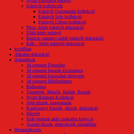
Nyári vitorlásos esküvő
Esküvői kollekciók
Esküvői Darumadár kollekció
Esküvői Szív kollekció
Esküvői Liliom kollekció
Piros -fehér esküvői dekoráció
Zöld-fehér esküvő
Barack- narancs színű esküvői dekoráció
Kék – fehér esküvői dekoráció
kezdőlap
Alkalmi dekoráció
Ajándékok
3d origami Figuráim
3d origami figurák kívánságra
3d origami használati tárgyaim
3d origami Hűtőmágnes
Ballagásra
Tündérek, Manók, Babák, Boszik
Nyári Balatoni Kollekció
Ajtó díszek, kopogtatók
Karácsonyi figurák, díszek, dekoráció
Húsvét
Szál virágok akár csokorba kötve is
Asztali díszek, dekorációk ajándékba
Bemutatkozás