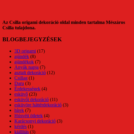
Az Csilla origami dekoráció oldal minden tartalma Mészáros
Csilla tulajdona.
BLOGBEJEGYZÉSEK
3D origami
(17)
ajándék
(8)
ajándékok
(7)
Anyák napja
(7)
asztali dekoráció
(12)
Csillag
(1)
Daru
(3)
Érdekességek
(4)
esküvő
(23)
esküvői dekoráció
(11)
esküvöre háttérdekoráció
(3)
hírek
(7)
Húsvéti ötletek
(4)
Karácsonyi dekoráció
(3)
kérdés
(1)
kiállítás
(3)