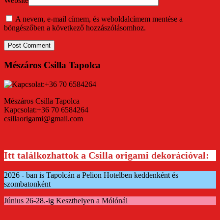
Website
A nevem, e-mail címem, és weboldalcímem mentése a
böngészőben a következő hozzászólásomhoz.
Mészáros Csilla Tapolca
Mészáros Csilla Tapolca
Kapcsolat:+36 70 6584264
csillaorigami@gmail.com
Itt találkozhattok a Csilla origami dekorációval:
2026 - ban is Tapolcán a Pelion Hotelben keddenként és
szombatonként
Június 26-28.-ig Keszthelyen a Mólónál