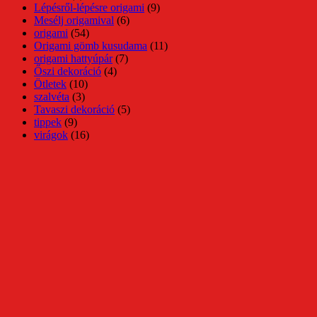
Lépésről-lépésre origami
(9)
Mesélj origamival
(6)
origami
(54)
Origami gömb kusudama
(11)
origami hattyúpár
(7)
Őszi dekoráció
(4)
Ötletek
(10)
szalvéta
(3)
Tavaszi dekoráció
(5)
tippek
(9)
virágok
(16)