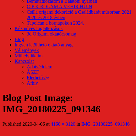
Bemutatkozásom a Balatoni nyárban
CIKK RÓLAM A VEHIR.HU-N
Csilla origami dekoráció a Családbarát műsorban 2021,
2020 és 2018 évben
Tapolcán a bornapokon 2024.
Kézműves foglalkozások
3d Origami oktatócsomag
Blog
Ingyen letölthető oktató anyag
Vélemények
Műhelytitkaim
Kapcsolat
Adatvédelem
ÁSZF
Elérhetőség
Arhív
Blog Post Image:
IMG_20180225_091346
Published
2020-04-06
at
4160 × 3120
in
IMG_20180225_091346