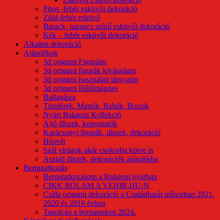
Piros -fehér esküvői dekoráció
Zöld-fehér esküvő
Barack- narancs színű esküvői dekoráció
Kék – fehér esküvői dekoráció
Alkalmi dekoráció
Ajándékok
3d origami Figuráim
3d origami figurák kívánságra
3d origami használati tárgyaim
3d origami Hűtőmágnes
Ballagásra
Tündérek, Manók, Babák, Boszik
Nyári Balatoni Kollekció
Ajtó díszek, kopogtatók
Karácsonyi figurák, díszek, dekoráció
Húsvét
Szál virágok akár csokorba kötve is
Asztali díszek, dekorációk ajándékba
Bemutatkozás
Bemutatkozásom a Balatoni nyárban
CIKK RÓLAM A VEHIR.HU-N
Csilla origami dekoráció a Családbarát műsorban 2021,
2020 és 2018 évben
Tapolcán a bornapokon 2024.