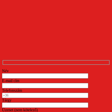
Név
E-mail cím
Telefonszám
Tárgy
Üzenet (nem kötelező)