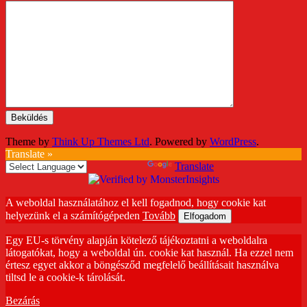
Theme by
Think Up Themes Ltd
. Powered by
WordPress
.
Translate »
Powered by
Translate
A weboldal használatához el kell fogadnod, hogy cookie kat
helyezünk el a számítógépeden
Tovább
Elfogadom
Egy EU-s törvény alapján kötelező tájékoztatni a weboldalra
látogatókat, hogy a weboldal ún. cookie kat használ. Ha ezzel nem
értesz egyet akkor a böngésződ megfelelő beállításait használva
tiltsd le a cookie-k tárolását.
Bezárás