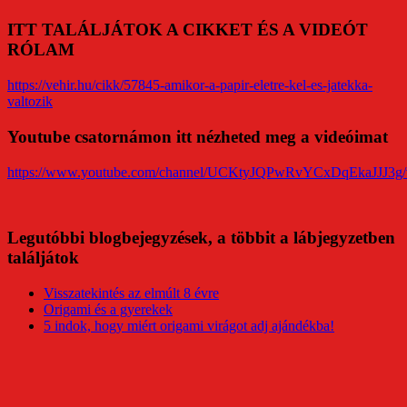
ITT TALÁLJÁTOK A CIKKET ÉS A VIDEÓT
RÓLAM
https://vehir.hu/cikk/57845-amikor-a-papir-eletre-kel-es-jatekka-
valtozik
Youtube csatornámon itt nézheted meg a videóimat
https://www.youtube.com/channel/UCKtyJQPwRvYCxDqEkaJJJ3g/
Legutóbbi blogbejegyzések, a többit a lábjegyzetben
találjátok
Visszatekintés az elmúlt 8 évre
Origami és a gyerekek
5 indok, hogy miért origami virágot adj ajándékba!