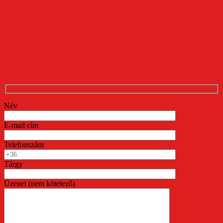
Név
E-mail cím
Telefonszám
Tárgy
Üzenet (nem kötelező)