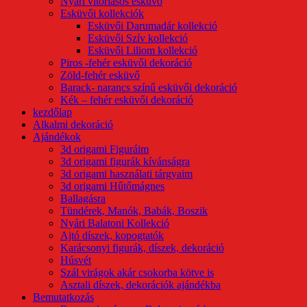
Nyári vitorlásos esküvő
Esküvői kollekciók
Esküvői Darumadár kollekció
Esküvői Szív kollekció
Esküvői Liliom kollekció
Piros -fehér esküvői dekoráció
Zöld-fehér esküvő
Barack- narancs színű esküvői dekoráció
Kék – fehér esküvői dekoráció
kezdőlap
Alkalmi dekoráció
Ajándékok
3d origami Figuráim
3d origami figurák kívánságra
3d origami használati tárgyaim
3d origami Hűtőmágnes
Ballagásra
Tündérek, Manók, Babák, Boszik
Nyári Balatoni Kollekció
Ajtó díszek, kopogtatók
Karácsonyi figurák, díszek, dekoráció
Húsvét
Szál virágok akár csokorba kötve is
Asztali díszek, dekorációk ajándékba
Bemutatkozás