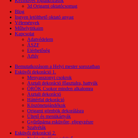
Kézműves foglalkozások
3d Origami oktatócsomag
Blog
Ingyen letölthető oktató anyag
Vélemények
Műhelytitkaim
Kapcsolat
Adatvédelem
ÁSZF
Elérhetőség
Arhív
Bemutatkozásom a Helyi mester sorozatban
Esküvői dekoráció 1.
Menyasszonyi csokrok
Asztali dekoráció főasztalra, hattyúk
ÖRÖK Csokor minden alkalomra
Asztali dekoráció
Háttérfal dekoráció
Köszönetajándékok
Origami gömbök dekorálásra
Ültető és menükártyák
Gyűrűpárna esküvőre, eljegyzésre
Szalvéták
Esküvői dekoráció 2.