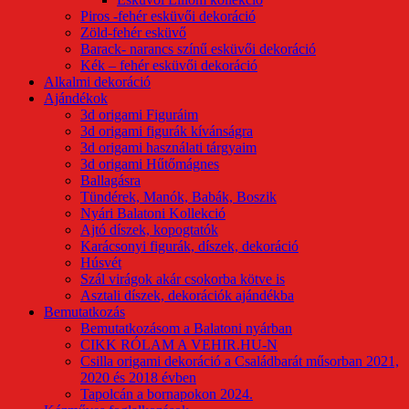
Piros -fehér esküvői dekoráció
Zöld-fehér esküvő
Barack- narancs színű esküvői dekoráció
Kék – fehér esküvői dekoráció
Alkalmi dekoráció
Ajándékok
3d origami Figuráim
3d origami figurák kívánságra
3d origami használati tárgyaim
3d origami Hűtőmágnes
Ballagásra
Tündérek, Manók, Babák, Boszik
Nyári Balatoni Kollekció
Ajtó díszek, kopogtatók
Karácsonyi figurák, díszek, dekoráció
Húsvét
Szál virágok akár csokorba kötve is
Asztali díszek, dekorációk ajándékba
Bemutatkozás
Bemutatkozásom a Balatoni nyárban
CIKK RÓLAM A VEHIR.HU-N
Csilla origami dekoráció a Családbarát műsorban 2021,
2020 és 2018 évben
Tapolcán a bornapokon 2024.