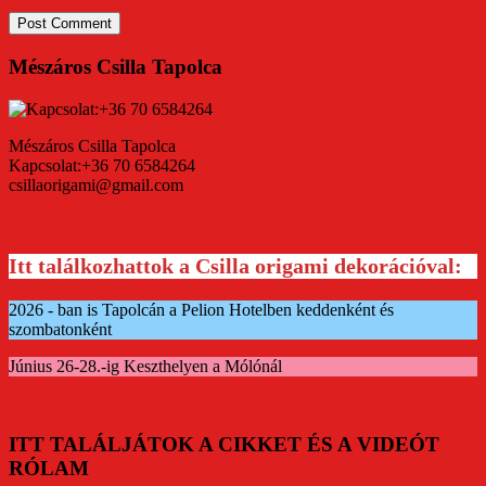
Mészáros Csilla Tapolca
Mészáros Csilla Tapolca
Kapcsolat:+36 70 6584264
csillaorigami@gmail.com
Itt találkozhattok a Csilla origami dekorációval:
2026 - ban is Tapolcán a Pelion Hotelben keddenként és
szombatonként
Június 26-28.-ig Keszthelyen a Mólónál
ITT TALÁLJÁTOK A CIKKET ÉS A VIDEÓT
RÓLAM