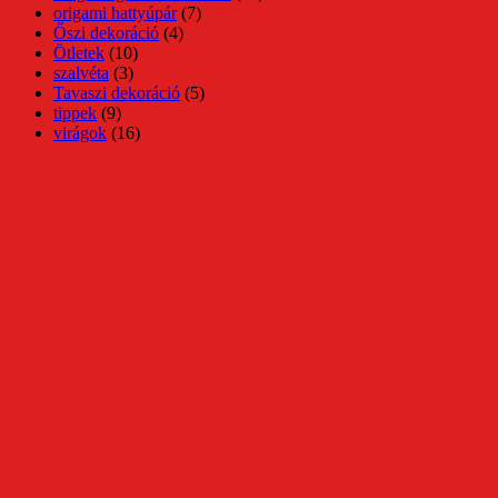
origami hattyúpár
(7)
Őszi dekoráció
(4)
Ötletek
(10)
szalvéta
(3)
Tavaszi dekoráció
(5)
tippek
(9)
virágok
(16)