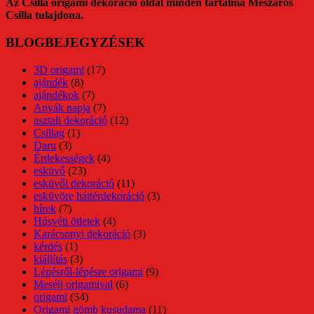
Az Csilla origami dekoráció oldal minden tartalma Mészáros
Csilla tulajdona.
BLOGBEJEGYZÉSEK
3D origami
(17)
ajándék
(8)
ajándékok
(7)
Anyák napja
(7)
asztali dekoráció
(12)
Csillag
(1)
Daru
(3)
Érdekességek
(4)
esküvő
(23)
esküvői dekoráció
(11)
esküvöre háttérdekoráció
(3)
hírek
(7)
Húsvéti ötletek
(4)
Karácsonyi dekoráció
(3)
kérdés
(1)
kiállítás
(3)
Lépésről-lépésre origami
(9)
Mesélj origamival
(6)
origami
(54)
Origami gömb kusudama
(11)