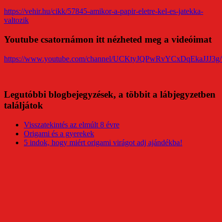
https://vehir.hu/cikk/57845-amikor-a-papir-eletre-kel-es-jatekka-
valtozik
Youtube csatornámon itt nézheted meg a videóimat
https://www.youtube.com/channel/UCKtyJQPwRvYCxDqEkaJJJ3g/
Legutóbbi blogbejegyzések, a többit a lábjegyzetben
találjátok
Visszatekintés az elmúlt 8 évre
Origami és a gyerekek
5 indok, hogy miért origami virágot adj ajándékba!