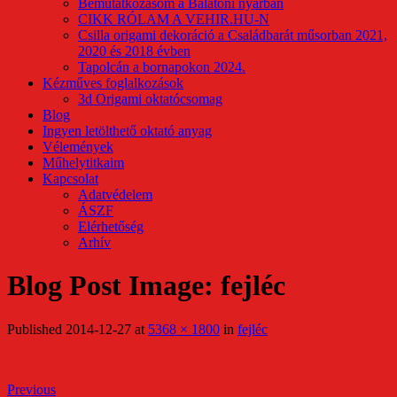
Bemutatkozásom a Balatoni nyárban
CIKK RÓLAM A VEHIR.HU-N
Csilla origami dekoráció a Családbarát műsorban 2021,
2020 és 2018 évben
Tapolcán a bornapokon 2024.
Kézműves foglalkozások
3d Origami oktatócsomag
Blog
Ingyen letölthető oktató anyag
Vélemények
Műhelytitkaim
Kapcsolat
Adatvédelem
ÁSZF
Elérhetőség
Arhív
Blog Post Image: fejléc
Published
2014-12-27
at
5368 × 1800
in
fejléc
Previous