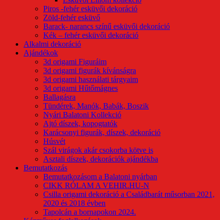
Piros -fehér esküvői dekoráció
Zöld-fehér esküvő
Barack- narancs színű esküvői dekoráció
Kék – fehér esküvői dekoráció
Alkalmi dekoráció
Ajándékok
3d origami Figuráim
3d origami figurák kívánságra
3d origami használati tárgyaim
3d origami Hűtőmágnes
Ballagásra
Tündérek, Manók, Babák, Boszik
Nyári Balatoni Kollekció
Ajtó díszek, kopogtatók
Karácsonyi figurák, díszek, dekoráció
Húsvét
Szál virágok akár csokorba kötve is
Asztali díszek, dekorációk ajándékba
Bemutatkozás
Bemutatkozásom a Balatoni nyárban
CIKK RÓLAM A VEHIR.HU-N
Csilla origami dekoráció a Családbarát műsorban 2021,
2020 és 2018 évben
Tapolcán a bornapokon 2024.