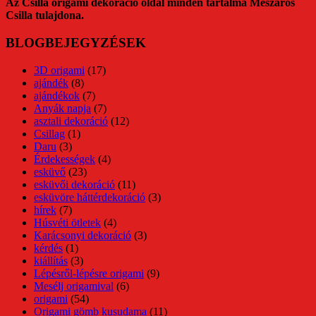
Az Csilla origami dekoráció oldal minden tartalma Mészáros
Csilla tulajdona.
BLOGBEJEGYZÉSEK
3D origami
(17)
ajándék
(8)
ajándékok
(7)
Anyák napja
(7)
asztali dekoráció
(12)
Csillag
(1)
Daru
(3)
Érdekességek
(4)
esküvő
(23)
esküvői dekoráció
(11)
esküvöre háttérdekoráció
(3)
hírek
(7)
Húsvéti ötletek
(4)
Karácsonyi dekoráció
(3)
kérdés
(1)
kiállítás
(3)
Lépésről-lépésre origami
(9)
Mesélj origamival
(6)
origami
(54)
Origami gömb kusudama
(11)