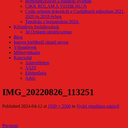
Bemutatkozásom a Balatoni nyárban
CIKK RÓLAM A VEHIR.HU-N
Csilla origami dekoráció a Családbarát műsorban 2021,
2020 és 2018 évben
Tapolcán a bornapokon 2024.
Kézműves foglalkozások
3d Origami oktatócsomag
Blog
Ingyen letölthető oktató anyag
Vélemények
Műhelytitkaim
Kapcsolat
Adatvédelem
ÁSZF
Elérhetőség
Arhív
IMG_20220826_113251
Published
2024-04-12
at
1920 × 2560
in
Nyári vitorlásos esküvő
Previous