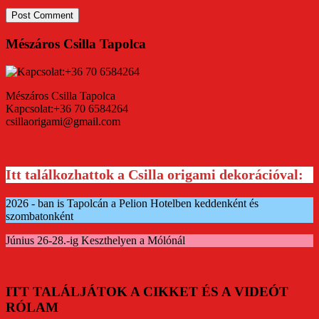
Mészáros Csilla Tapolca
Mészáros Csilla Tapolca
Kapcsolat:+36 70 6584264
csillaorigami@gmail.com
Itt találkozhattok a Csilla origami dekorációval:
2026 - ban is Tapolcán a Pelion Hotelben keddenként és
szombatonként
Június 26-28.-ig Keszthelyen a Mólónál
ITT TALÁLJÁTOK A CIKKET ÉS A VIDEÓT
RÓLAM