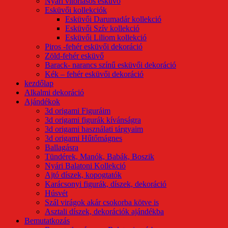
Nyári vitorlásos esküvő
Esküvői kollekciók
Esküvői Darumadár kollekció
Esküvői Szív kollekció
Esküvői Liliom kollekció
Piros -fehér esküvői dekoráció
Zöld-fehér esküvő
Barack- narancs színű esküvői dekoráció
Kék – fehér esküvői dekoráció
kezdőlap
Alkalmi dekoráció
Ajándékok
3d origami Figuráim
3d origami figurák kívánságra
3d origami használati tárgyaim
3d origami Hűtőmágnes
Ballagásra
Tündérek, Manók, Babák, Boszik
Nyári Balatoni Kollekció
Ajtó díszek, kopogtatók
Karácsonyi figurák, díszek, dekoráció
Húsvét
Szál virágok akár csokorba kötve is
Asztali díszek, dekorációk ajándékba
Bemutatkozás