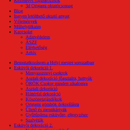
Kézműves foglalkozások
3d Origami oktatócsomag
Blog
Ingyen letölthető oktató anyag
Vélemények
Műhelytitkaim
Kapcsolat
Adatvédelem
ÁSZF
Elérhetőség
Arhív
Bemutatkozásom a Helyi mester sorozatban
Esküvői dekoráció 1.
Menyasszonyi csokrok
Asztali dekoráció főasztalra, hattyúk
ÖRÖK Csokor minden alkalomra
Asztali dekoráció
Háttérfal dekoráció
Köszönetajándékok
Origami gömbök dekorálásra
Ültető és menükártyák
Gyűrűpárna esküvőre, eljegyzésre
Szalvéták
Esküvői dekoráció 2.