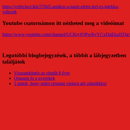
https://vehir.hu/cikk/57845-amikor-a-papir-eletre-kel-es-jatekka-
valtozik
Youtube csatornámon itt nézheted meg a videóimat
https://www.youtube.com/channel/UCKtyJQPwRvYCxDqEkaJJJ3g/
Legutóbbi blogbejegyzések, a többit a lábjegyzetben
találjátok
Visszatekintés az elmúlt 8 évre
Origami és a gyerekek
5 indok, hogy miért origami virágot adj ajándékba!