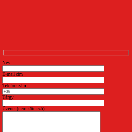
Név
E-mail cím
Telefonszám
Tárgy
Üzenet (nem kötelező)