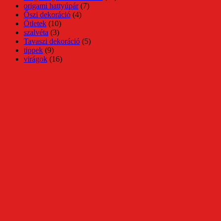
origami hattyúpár
(7)
Őszi dekoráció
(4)
Ötletek
(10)
szalvéta
(3)
Tavaszi dekoráció
(5)
tippek
(9)
virágok
(16)