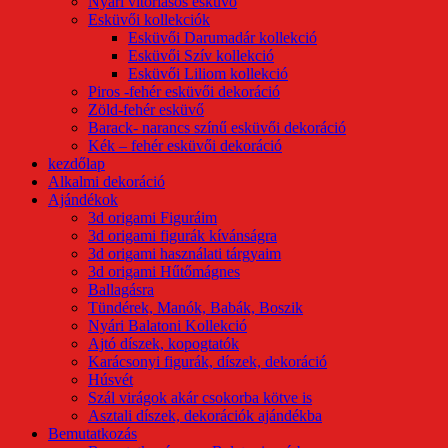
Nyári vitorlásos esküvő
Esküvői kollekciók
Esküvői Darumadár kollekció
Esküvői Szív kollekció
Esküvői Liliom kollekció
Piros -fehér esküvői dekoráció
Zöld-fehér esküvő
Barack- narancs színű esküvői dekoráció
Kék – fehér esküvői dekoráció
kezdőlap
Alkalmi dekoráció
Ajándékok
3d origami Figuráim
3d origami figurák kívánságra
3d origami használati tárgyaim
3d origami Hűtőmágnes
Ballagásra
Tündérek, Manók, Babák, Boszik
Nyári Balatoni Kollekció
Ajtó díszek, kopogtatók
Karácsonyi figurák, díszek, dekoráció
Húsvét
Szál virágok akár csokorba kötve is
Asztali díszek, dekorációk ajándékba
Bemutatkozás