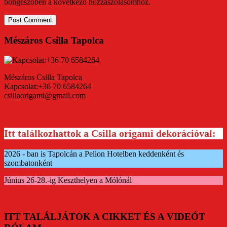
böngészőben a következő hozzászólásomhoz.
Mészáros Csilla Tapolca
Mészáros Csilla Tapolca
Kapcsolat:+36 70 6584264
csillaorigami@gmail.com
Itt találkozhattok a Csilla origami dekorációval:
2026 - ban is Tapolcán a Pelion Hotelben keddenként és
szombatonként
Június 26-28.-ig Keszthelyen a Mólónál
ITT TALÁLJÁTOK A CIKKET ÉS A VIDEÓT