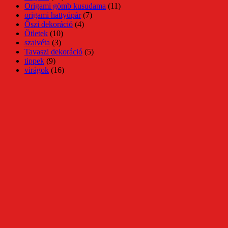
Origami gömb kusudama
(11)
origami hattyúpár
(7)
Őszi dekoráció
(4)
Ötletek
(10)
szalvéta
(3)
Tavaszi dekoráció
(5)
tippek
(9)
virágok
(16)