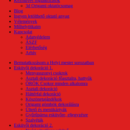
Kézműves foglalkozások
3d Origami oktatócsomag
Blog
Ingyen letölthető oktató anyag
Vélemények
Műhelytitkaim
Kapcsolat
Adatvédelem
ÁSZF
Elérhetőség
Arhív
Bemutatkozásom a Helyi mester sorozatban
Esküvői dekoráció 1.
Menyasszonyi csokrok
Asztali dekoráció főasztalra, hattyúk
ÖRÖK Csokor minden alkalomra
Asztali dekoráció
Háttérfal dekoráció
Köszönetajándékok
Origami gömbök dekorálásra
Ültető és menükártyák
Gyűrűpárna esküvőre, eljegyzésre
Szalvéták
Esküvői dekoráció 2.