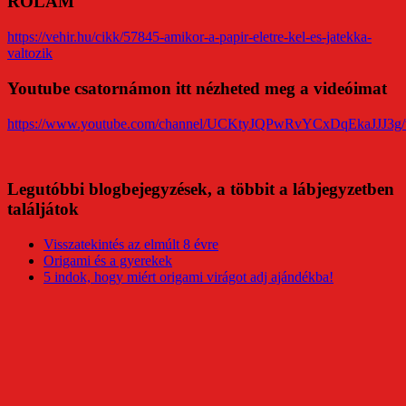
RÓLAM
https://vehir.hu/cikk/57845-amikor-a-papir-eletre-kel-es-jatekka-
valtozik
Youtube csatornámon itt nézheted meg a videóimat
https://www.youtube.com/channel/UCKtyJQPwRvYCxDqEkaJJJ3g/
Legutóbbi blogbejegyzések, a többit a lábjegyzetben
találjátok
Visszatekintés az elmúlt 8 évre
Origami és a gyerekek
5 indok, hogy miért origami virágot adj ajándékba!