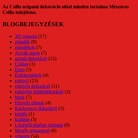
Az Csilla origami dekoráció oldal minden tartalma Mészáros
Csilla tulajdona.
BLOGBEJEGYZÉSEK
3D origami
(17)
ajándék
(8)
ajándékok
(7)
Anyák napja
(7)
asztali dekoráció
(12)
Csillag
(1)
Daru
(3)
Érdekességek
(4)
esküvő
(23)
esküvői dekoráció
(11)
esküvöre háttérdekoráció
(3)
hírek
(7)
Húsvéti ötletek
(4)
Karácsonyi dekoráció
(3)
kérdés
(1)
kiállítás
(3)
Lépésről-lépésre origami
(9)
Mesélj origamival
(6)
origami
(54)