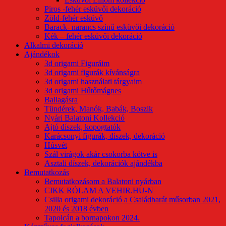
Piros -fehér esküvői dekoráció
Zöld-fehér esküvő
Barack- narancs színű esküvői dekoráció
Kék – fehér esküvői dekoráció
Alkalmi dekoráció
Ajándékok
3d origami Figuráim
3d origami figurák kívánságra
3d origami használati tárgyaim
3d origami Hűtőmágnes
Ballagásra
Tündérek, Manók, Babák, Boszik
Nyári Balatoni Kollekció
Ajtó díszek, kopogtatók
Karácsonyi figurák, díszek, dekoráció
Húsvét
Szál virágok akár csokorba kötve is
Asztali díszek, dekorációk ajándékba
Bemutatkozás
Bemutatkozásom a Balatoni nyárban
CIKK RÓLAM A VEHIR.HU-N
Csilla origami dekoráció a Családbarát műsorban 2021,
2020 és 2018 évben
Tapolcán a bornapokon 2024.