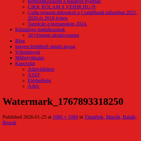
Bemutatkozásom a Balatoni nyárban
CIKK RÓLAM A VEHIR.HU-N
Csilla origami dekoráció a Családbarát műsorban 2021,
2020 és 2018 évben
Tapolcán a bornapokon 2024.
Kézműves foglalkozások
3d Origami oktatócsomag
Blog
Ingyen letölthető oktató anyag
Vélemények
Műhelytitkaim
Kapcsolat
Adatvédelem
ÁSZF
Elérhetőség
Arhív
Watermark_1767893318250
Published
2026-01-25
at
1080 × 1080
in
Tündérek, Manók, Babák,
Boszik