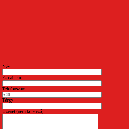
Név
E-mail cím
Telefonszám
Tárgy
Üzenet (nem kötelező)