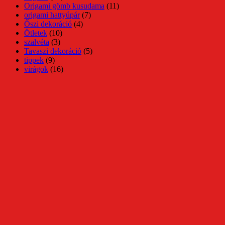
Origami gömb kusudama
(11)
origami hattyúpár
(7)
Őszi dekoráció
(4)
Ötletek
(10)
szalvéta
(3)
Tavaszi dekoráció
(5)
tippek
(9)
virágok
(16)