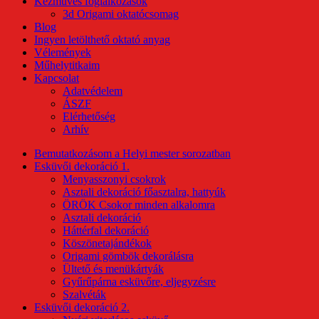
Kézműves foglalkozások
3d Origami oktatócsomag
Blog
Ingyen letölthető oktató anyag
Vélemények
Műhelytitkaim
Kapcsolat
Adatvédelem
ÁSZF
Elérhetőség
Arhív
Bemutatkozásom a Helyi mester sorozatban
Esküvői dekoráció 1.
Menyasszonyi csokrok
Asztali dekoráció főasztalra, hattyúk
ÖRÖK Csokor minden alkalomra
Asztali dekoráció
Háttérfal dekoráció
Köszönetajándékok
Origami gömbök dekorálásra
Ültető és menükártyák
Gyűrűpárna esküvőre, eljegyzésre
Szalvéták
Esküvői dekoráció 2.