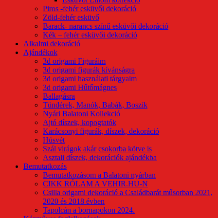
Piros -fehér esküvői dekoráció
Zöld-fehér esküvő
Barack- narancs színű esküvői dekoráció
Kék – fehér esküvői dekoráció
Alkalmi dekoráció
Ajándékok
3d origami Figuráim
3d origami figurák kívánságra
3d origami használati tárgyaim
3d origami Hűtőmágnes
Ballagásra
Tündérek, Manók, Babák, Boszik
Nyári Balatoni Kollekció
Ajtó díszek, kopogtatók
Karácsonyi figurák, díszek, dekoráció
Húsvét
Szál virágok akár csokorba kötve is
Asztali díszek, dekorációk ajándékba
Bemutatkozás
Bemutatkozásom a Balatoni nyárban
CIKK RÓLAM A VEHIR.HU-N
Csilla origami dekoráció a Családbarát műsorban 2021,
2020 és 2018 évben
Tapolcán a bornapokon 2024.