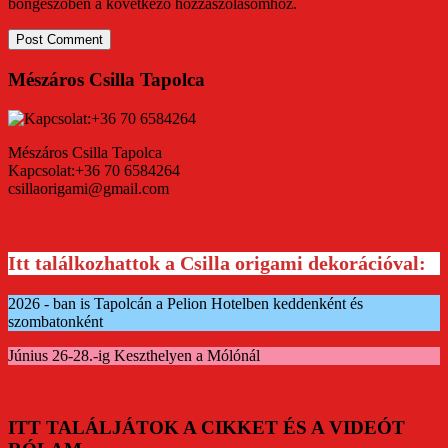
böngészőben a következő hozzászólásomhoz.
Mészáros Csilla Tapolca
Mészáros Csilla Tapolca
Kapcsolat:+36 70 6584264
csillaorigami@gmail.com
Itt találkozhattok a Csilla origami dekorációval:
2026 - ban is Tapolcán a Pelion Hotelben keddenként és
szombatonként
Június 26-28.-ig Keszthelyen a Mólónál
ITT TALÁLJÁTOK A CIKKET ÉS A VIDEÓT