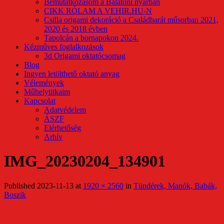
Bemutatkozásom a Balatoni nyárban
CIKK RÓLAM A VEHIR.HU-N
Csilla origami dekoráció a Családbarát műsorban 2021,
2020 és 2018 évben
Tapolcán a bornapokon 2024.
Kézműves foglalkozások
3d Origami oktatócsomag
Blog
Ingyen letölthető oktató anyag
Vélemények
Műhelytitkaim
Kapcsolat
Adatvédelem
ÁSZF
Elérhetőség
Arhív
IMG_20230204_134901
Published
2023-11-13
at
1920 × 2560
in
Tündérek, Manók, Babák,
Boszik