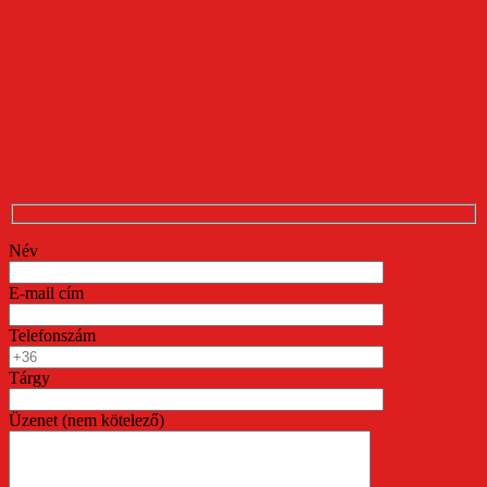
Név
E-mail cím
Telefonszám
Tárgy
Üzenet (nem kötelező)