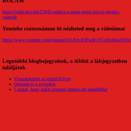
RÓLAM
https://vehir.hu/cikk/57845-amikor-a-papir-eletre-kel-es-jatekka-
valtozik
Youtube csatornámon itt nézheted meg a videóimat
https://www.youtube.com/channel/UCKtyJQPwRvYCxDqEkaJJJ3g/
Legutóbbi blogbejegyzések, a többit a lábjegyzetben
találjátok
Visszatekintés az elmúlt 8 évre
Origami és a gyerekek
5 indok, hogy miért origami virágot adj ajándékba!