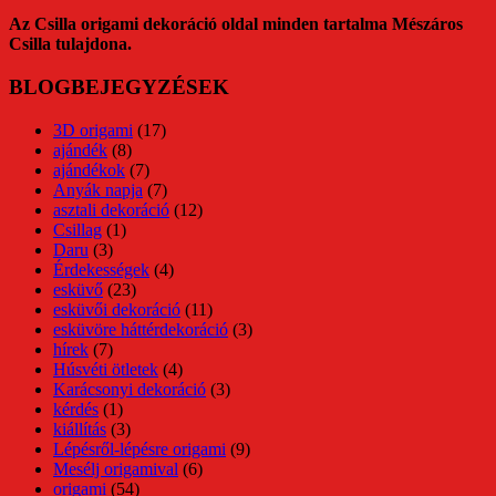
Az Csilla origami dekoráció oldal minden tartalma Mészáros
Csilla tulajdona.
BLOGBEJEGYZÉSEK
3D origami
(17)
ajándék
(8)
ajándékok
(7)
Anyák napja
(7)
asztali dekoráció
(12)
Csillag
(1)
Daru
(3)
Érdekességek
(4)
esküvő
(23)
esküvői dekoráció
(11)
esküvöre háttérdekoráció
(3)
hírek
(7)
Húsvéti ötletek
(4)
Karácsonyi dekoráció
(3)
kérdés
(1)
kiállítás
(3)
Lépésről-lépésre origami
(9)
Mesélj origamival
(6)
origami
(54)