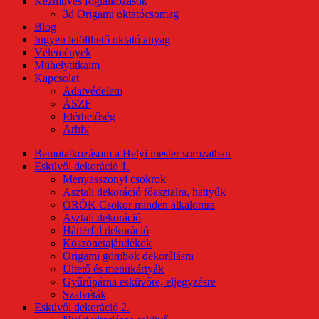
Kézműves foglalkozások
3d Origami oktatócsomag
Blog
Ingyen letölthető oktató anyag
Vélemények
Műhelytitkaim
Kapcsolat
Adatvédelem
ÁSZF
Elérhetőség
Arhív
Bemutatkozásom a Helyi mester sorozatban
Esküvői dekoráció 1.
Menyasszonyi csokrok
Asztali dekoráció főasztalra, hattyúk
ÖRÖK Csokor minden alkalomra
Asztali dekoráció
Háttérfal dekoráció
Köszönetajándékok
Origami gömbök dekorálásra
Ültető és menükártyák
Gyűrűpárna esküvőre, eljegyzésre
Szalvéták
Esküvői dekoráció 2.