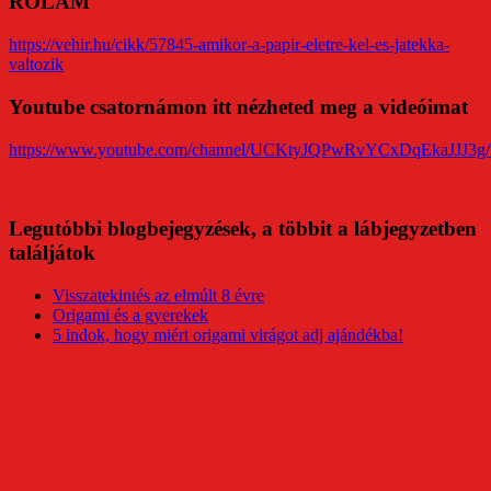
RÓLAM
https://vehir.hu/cikk/57845-amikor-a-papir-eletre-kel-es-jatekka-
valtozik
Youtube csatornámon itt nézheted meg a videóimat
https://www.youtube.com/channel/UCKtyJQPwRvYCxDqEkaJJJ3g/
Legutóbbi blogbejegyzések, a többit a lábjegyzetben
találjátok
Visszatekintés az elmúlt 8 évre
Origami és a gyerekek
5 indok, hogy miért origami virágot adj ajándékba!