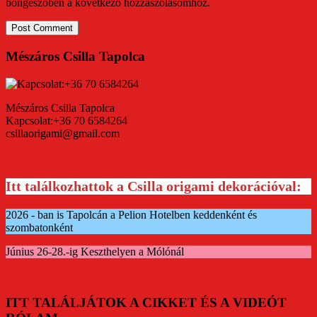
böngészőben a következő hozzászólásomhoz.
Mészáros Csilla Tapolca
Mészáros Csilla Tapolca
Kapcsolat:+36 70 6584264
csillaorigami@gmail.com
Itt találkozhattok a Csilla origami dekorációval:
2026 - ban is Tapolcán a Pelion Hotelben keddenként és
szombatonként
Június 26-28.-ig Keszthelyen a Mólónál
ITT TALÁLJÁTOK A CIKKET ÉS A VIDEÓT