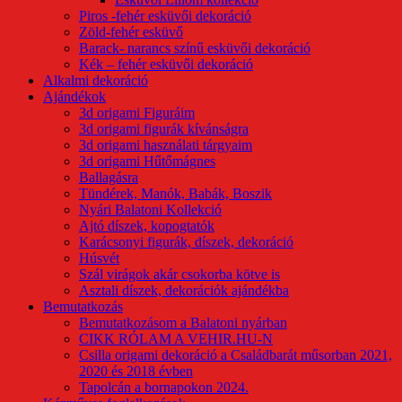
Piros -fehér esküvői dekoráció
Zöld-fehér esküvő
Barack- narancs színű esküvői dekoráció
Kék – fehér esküvői dekoráció
Alkalmi dekoráció
Ajándékok
3d origami Figuráim
3d origami figurák kívánságra
3d origami használati tárgyaim
3d origami Hűtőmágnes
Ballagásra
Tündérek, Manók, Babák, Boszik
Nyári Balatoni Kollekció
Ajtó díszek, kopogtatók
Karácsonyi figurák, díszek, dekoráció
Húsvét
Szál virágok akár csokorba kötve is
Asztali díszek, dekorációk ajándékba
Bemutatkozás
Bemutatkozásom a Balatoni nyárban
CIKK RÓLAM A VEHIR.HU-N
Csilla origami dekoráció a Családbarát műsorban 2021,
2020 és 2018 évben
Tapolcán a bornapokon 2024.