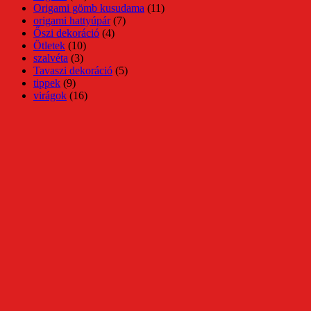
Origami gömb kusudama
(11)
origami hattyúpár
(7)
Őszi dekoráció
(4)
Ötletek
(10)
szalvéta
(3)
Tavaszi dekoráció
(5)
tippek
(9)
virágok
(16)