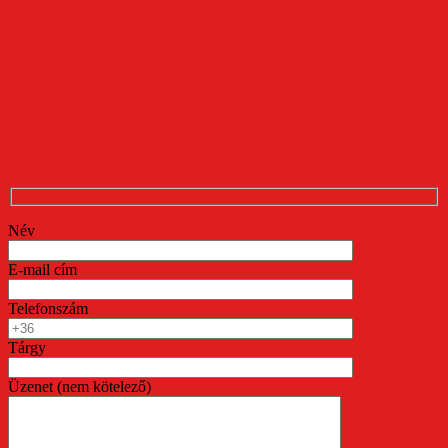
Név
E-mail cím
Telefonszám
Tárgy
Üzenet (nem kötelező)