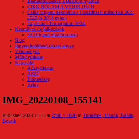
Bemutatkozásom a Balatoni nyárban
CIKK RÓLAM A VEHIR.HU-N
Csilla origami dekoráció a Családbarát műsorban 2021,
2020 és 2018 évben
Tapolcán a bornapokon 2024.
Kézműves foglalkozások
3d Origami oktatócsomag
Blog
Ingyen letölthető oktató anyag
Vélemények
Műhelytitkaim
Kapcsolat
Adatvédelem
ÁSZF
Elérhetőség
Arhív
IMG_20220108_155141
Published
2023-11-13
at
2560 × 1920
in
Tündérek, Manók, Babák,
Boszik