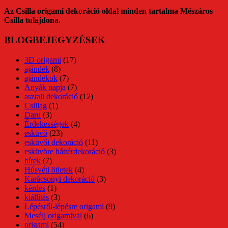
Az Csilla origami dekoráció oldal minden tartalma Mészáros
Csilla tulajdona.
BLOGBEJEGYZÉSEK
3D origami
(17)
ajándék
(8)
ajándékok
(7)
Anyák napja
(7)
asztali dekoráció
(12)
Csillag
(1)
Daru
(3)
Érdekességek
(4)
esküvő
(23)
esküvői dekoráció
(11)
esküvöre háttérdekoráció
(3)
hírek
(7)
Húsvéti ötletek
(4)
Karácsonyi dekoráció
(3)
kérdés
(1)
kiállítás
(3)
Lépésről-lépésre origami
(9)
Mesélj origamival
(6)
origami
(54)