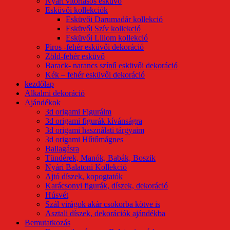
Nyári vitorlásos esküvő
Esküvői kollekciók
Esküvői Darumadár kollekció
Esküvői Szív kollekció
Esküvői Liliom kollekció
Piros -fehér esküvői dekoráció
Zöld-fehér esküvő
Barack- narancs színű esküvői dekoráció
Kék – fehér esküvői dekoráció
kezdőlap
Alkalmi dekoráció
Ajándékok
3d origami Figuráim
3d origami figurák kívánságra
3d origami használati tárgyaim
3d origami Hűtőmágnes
Ballagásra
Tündérek, Manók, Babák, Boszik
Nyári Balatoni Kollekció
Ajtó díszek, kopogtatók
Karácsonyi figurák, díszek, dekoráció
Húsvét
Szál virágok akár csokorba kötve is
Asztali díszek, dekorációk ajándékba
Bemutatkozás