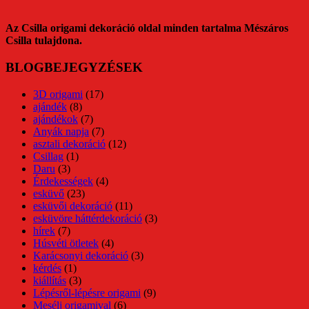
Az Csilla origami dekoráció oldal minden tartalma Mészáros
Csilla tulajdona.
BLOGBEJEGYZÉSEK
3D origami
(17)
ajándék
(8)
ajándékok
(7)
Anyák napja
(7)
asztali dekoráció
(12)
Csillag
(1)
Daru
(3)
Érdekességek
(4)
esküvő
(23)
esküvői dekoráció
(11)
esküvöre háttérdekoráció
(3)
hírek
(7)
Húsvéti ötletek
(4)
Karácsonyi dekoráció
(3)
kérdés
(1)
kiállítás
(3)
Lépésről-lépésre origami
(9)
Mesélj origamival
(6)