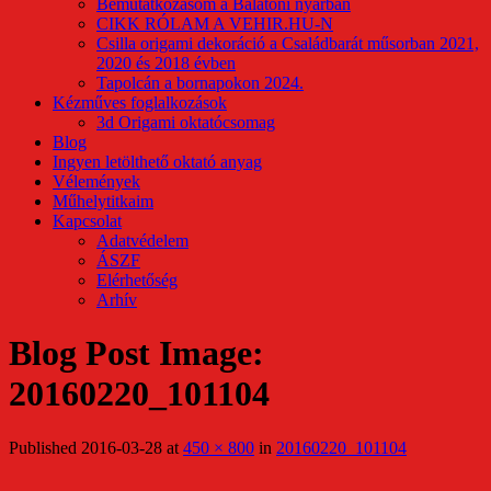
Bemutatkozásom a Balatoni nyárban
CIKK RÓLAM A VEHIR.HU-N
Csilla origami dekoráció a Családbarát műsorban 2021,
2020 és 2018 évben
Tapolcán a bornapokon 2024.
Kézműves foglalkozások
3d Origami oktatócsomag
Blog
Ingyen letölthető oktató anyag
Vélemények
Műhelytitkaim
Kapcsolat
Adatvédelem
ÁSZF
Elérhetőség
Arhív
Blog Post Image:
20160220_101104
Published
2016-03-28
at
450 × 800
in
20160220_101104