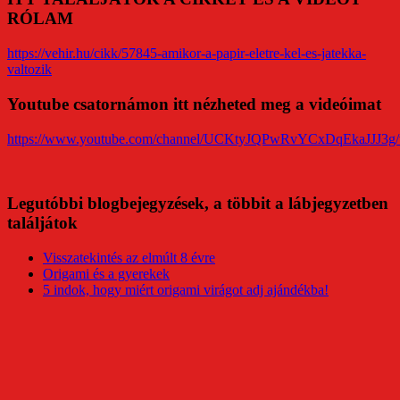
RÓLAM
https://vehir.hu/cikk/57845-amikor-a-papir-eletre-kel-es-jatekka-
valtozik
Youtube csatornámon itt nézheted meg a videóimat
https://www.youtube.com/channel/UCKtyJQPwRvYCxDqEkaJJJ3g/
Legutóbbi blogbejegyzések, a többit a lábjegyzetben
találjátok
Visszatekintés az elmúlt 8 évre
Origami és a gyerekek
5 indok, hogy miért origami virágot adj ajándékba!