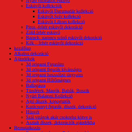
Nyári vitorlásos esküvő
Esküvői kollekciók
Esküvői Darumadár kollekció
Esküvői Szív kollekció
Esküvői Liliom kollekció
Piros -fehér esküvői dekoráció
Zöld-fehér esküvő
Barack- narancs színű esküvői dekoráció
Kék – fehér esküvői dekoráció
kezdőlap
Alkalmi dekoráció
Ajándékok
3d origami Figuráim
3d origami figurák kívánságra
3d origami használati tárgyaim
3d origami Hűtőmágnes
Ballagásra
Tündérek, Manók, Babák, Boszik
Nyári Balatoni Kollekció
Ajtó díszek, kopogtatók
Karácsonyi figurák, díszek, dekoráció
Húsvét
Szál virágok akár csokorba kötve is
Asztali díszek, dekorációk ajándékba
Bemutatkozás