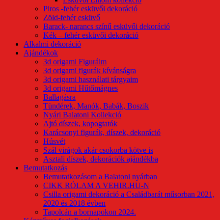
Piros -fehér esküvői dekoráció
Zöld-fehér esküvő
Barack- narancs színű esküvői dekoráció
Kék – fehér esküvői dekoráció
Alkalmi dekoráció
Ajándékok
3d origami Figuráim
3d origami figurák kívánságra
3d origami használati tárgyaim
3d origami Hűtőmágnes
Ballagásra
Tündérek, Manók, Babák, Boszik
Nyári Balatoni Kollekció
Ajtó díszek, kopogtatók
Karácsonyi figurák, díszek, dekoráció
Húsvét
Szál virágok akár csokorba kötve is
Asztali díszek, dekorációk ajándékba
Bemutatkozás
Bemutatkozásom a Balatoni nyárban
CIKK RÓLAM A VEHIR.HU-N
Csilla origami dekoráció a Családbarát műsorban 2021,
2020 és 2018 évben
Tapolcán a bornapokon 2024.