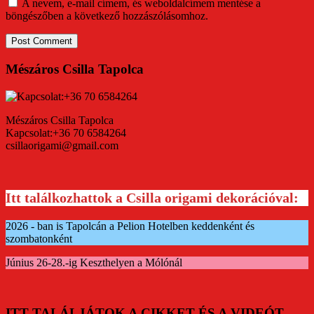
A nevem, e-mail címem, és weboldalcímem mentése a
böngészőben a következő hozzászólásomhoz.
Mészáros Csilla Tapolca
Mészáros Csilla Tapolca
Kapcsolat:+36 70 6584264
csillaorigami@gmail.com
Itt találkozhattok a Csilla origami dekorációval:
2026 - ban is Tapolcán a Pelion Hotelben keddenként és
szombatonként
Június 26-28.-ig Keszthelyen a Mólónál
ITT TALÁLJÁTOK A CIKKET ÉS A VIDEÓT