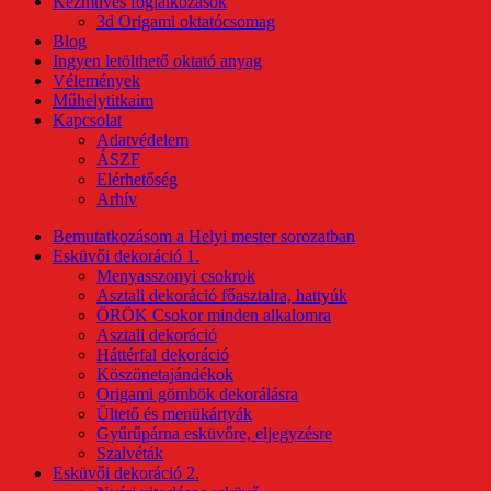
Kézműves foglalkozások
3d Origami oktatócsomag
Blog
Ingyen letölthető oktató anyag
Vélemények
Műhelytitkaim
Kapcsolat
Adatvédelem
ÁSZF
Elérhetőség
Arhív
Bemutatkozásom a Helyi mester sorozatban
Esküvői dekoráció 1.
Menyasszonyi csokrok
Asztali dekoráció főasztalra, hattyúk
ÖRÖK Csokor minden alkalomra
Asztali dekoráció
Háttérfal dekoráció
Köszönetajándékok
Origami gömbök dekorálásra
Ültető és menükártyák
Gyűrűpárna esküvőre, eljegyzésre
Szalvéták
Esküvői dekoráció 2.