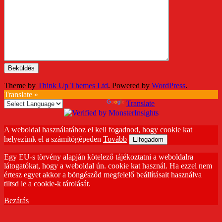
Theme by
Think Up Themes Ltd
. Powered by
WordPress
.
Translate »
Powered by
Translate
A weboldal használatához el kell fogadnod, hogy cookie kat
helyezünk el a számítógépeden
Tovább
Elfogadom
Egy EU-s törvény alapján kötelező tájékoztatni a weboldalra
látogatókat, hogy a weboldal ún. cookie kat használ. Ha ezzel nem
értesz egyet akkor a böngésződ megfelelő beállításait használva
tiltsd le a cookie-k tárolását.
Bezárás