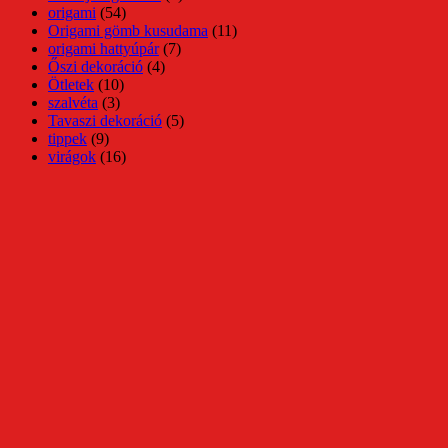
origami
(54)
Origami gömb kusudama
(11)
origami hattyúpár
(7)
Őszi dekoráció
(4)
Ötletek
(10)
szalvéta
(3)
Tavaszi dekoráció
(5)
tippek
(9)
virágok
(16)